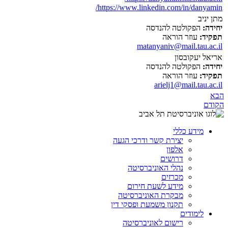
https://www.linkedin.com/in/danyamin/
מתן יניב
יחידה:
הפקולטה להנדסה
תפקיד:
עוזר הוראה
matanyaniv@mail.tau.ac.il
אריאל יעקובסון
יחידה:
הפקולטה להנדסה
תפקיד:
עוזר הוראה
arielj1@mail.tau.ac.il
הבא
הקודם
מידע כללי
יצירת קשר ודרכי הגעה
אלפון
דרושים
נהלי האוניברסיטה
מכרזים
מידע לשעת חירום
מבקרת האוניברסיטה
תקנון משמעת ופסקי דין
לימודים
רישום לאוניברסיטה