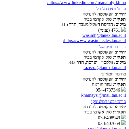
https://www.linkedin.com/in/anatoly-khina/
פרופ' וסים חליחל
יחידה:
הפקולטה להנדסה
תפקיד:
סגל אקדמי בכיר
מיקום:
הנדסת חשמל מעבד, חדר 115
4761 (פנימי)
wasimh@tauex.tau.ac.il
https://www.wasimh.sites.tau.ac.il/
ד"ר רז חליפה-לוי
יחידה:
הפקולטה להנדסה
תפקיד:
סגל אקדמי בכיר
מיקום:
וולפסון - הנדסה, חדר 333
razezra@tauex.tau.ac.il
מוחמד חמאיסי
יחידה:
הפקולטה להנדסה
תפקיד:
עוזר הוראה
054-4737346
khamaysi@mail.tau.ac.il
פרופ' יבגני חמלניצקי
יחידה:
הפקולטה להנדסה
תפקיד:
סגל אקדמי בכיר
03-6408949
03-6407669
xmel@tauex.tau.ac.il