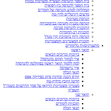
בית הספר להנדסת תעשייה ומערכות נבונות
בית הספר להנדסה ביו-רפואית
המחלקה למדע והנדסה של חומרים
מדעים דיגיטליים להיי-טק
הנדסת מערכות
הנדסה מכנית וחטיבה בביומכניקה
התוכנית להנדסת סביבה
תוכניות רב-תחומיות
הנדסה ורוח בתמיכת קרן מנדל
תוכנית המצטיינים והמצטיינות
מתעניינים/ות בלימודים
תואר ראשון
ברוכות וברוכים הבאים
איך לבחור תחום בהנדסה?
למה ללמוד תואר ראשון בפקולטה להנדסה?
איך נרשמים?
תנאי קבלה
קורס הכנה ובחינת סיווג בפיזיקה אפס
חדש! הקבץ מיוזיק-טק
מצטייני ומצטיינות הדקאן על סמך ההישגים בשנה"ל
תשפ"ה
תואר שני
ברוכות וברוכים הבאים
תוכניות לימודים
תנאי קבלה