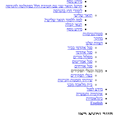
מידע נוסף
חדש! תואר שני עם חטיבת חלל בפקולטה להנדסה
לימודי חוץ בהנדסה
תואר שלישי
למה ללמוד תואר שלישי?
תנאי קבלה
מידע נוסף
סטודנטים/ות
מחקר
הצוות שלנו
סגל אקדמי בכיר
סגל אקדמי
מסלול מורים
סגל אמריטוס
סגל אורחים
מבנה ובעלי תפקידים
בעלי תפקידים
שירותי הזמנות וקניינות
בית מלאכה מכני
מידע לסגל
אקדמיה ותעשייה
בינלאומיות
English
הינך נמצא כאן