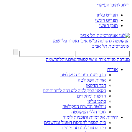
דילוג לתוכן העיקרי
תפריט עליון
תפריט ראשי
תוכן ראשי
הפקולטה להנדסה
ע"ש איבי ואלדר פליישמן
אוניברסיטת תל אביב
מערכת פניות
אזור אישי לסטודנטים.יות
להרשמה
אודות
חזון, ייעוד וערכי הפקולטה
אודות הפקולטה
דבר הדקאן
דקאני הפקולטה להנדסה לדורותיהם
חדשות ומחקרים
כתבו עלינו
ניוזלטר חדשות הפקולטה
לזכר חללי הפקולטה
יחידות אקדמיות ותוכניות לימוד
בית הספר להנדסת חשמל ומחשבים
בית הספר להנדסה מכנית