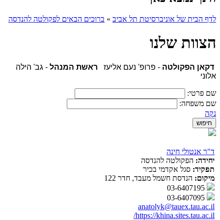
לדף הבית של אוניברסיטת תל אביב
»
ברוכים הבאים לפקולטה להנדסה
הצוות שלנו
דקאן הפקולטה
- פרופ' נעם אליעז
ראשת המנהל
- גב' הילה
אלוני
שם פרטי:
שם משפחה:
נקה
ד"ר אנטולי חינה
יחידה:
הפקולטה להנדסה
תפקיד:
סגל אקדמי בכיר
מיקום:
הנדסת חשמל מעבד, חדר 122
03-6407195
03-6407095
anatolyk@tauex.tau.ac.il
https://khina.sites.tau.ac.il/