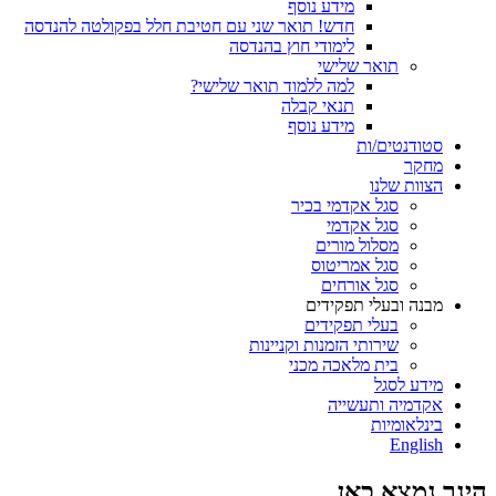
מידע נוסף
חדש! תואר שני עם חטיבת חלל בפקולטה להנדסה
לימודי חוץ בהנדסה
תואר שלישי
למה ללמוד תואר שלישי?
תנאי קבלה
מידע נוסף
סטודנטים/ות
מחקר
הצוות שלנו
סגל אקדמי בכיר
סגל אקדמי
מסלול מורים
סגל אמריטוס
סגל אורחים
מבנה ובעלי תפקידים
בעלי תפקידים
שירותי הזמנות וקניינות
בית מלאכה מכני
מידע לסגל
אקדמיה ותעשייה
בינלאומיות
English
הינך נמצא כאן