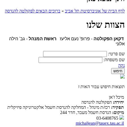
לדף הבית של אוניברסיטת תל אביב
»
ברוכים הבאים לפקולטה להנדסה
הצוות שלנו
דקאן הפקולטה
- פרופ' נעם אליעז
ראשת המנהל
- גב' הילה
אלוני
שם פרטי:
שם משפחה:
נקה
תוצאות חיפוש עבור האות ז
מיכל ז'אן
יחידה:
הפקולטה להנדסה
תפקיד:
רכז/ת מינהל - המחלקה להנדסת חשמל אלקטרוניקה פיזיקלית
מיקום:
הנדסת חשמל מעבד, חדר 244
03-6408765
michaljean@tauex.tau.ac.il