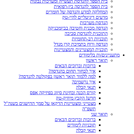
בית הספר להנדסת תעשייה ומערכות נבונות
בית הספר להנדסה ביו-רפואית
המחלקה למדע והנדסה של חומרים
מדעים דיגיטליים להיי-טק
הנדסת מערכות
הנדסה מכנית וחטיבה בביומכניקה
התוכנית להנדסת סביבה
תוכניות רב-תחומיות
הנדסה ורוח בתמיכת קרן מנדל
תוכנית המצטיינים והמצטיינות
מתעניינים/ות בלימודים
תואר ראשון
ברוכות וברוכים הבאים
איך לבחור תחום בהנדסה?
למה ללמוד תואר ראשון בפקולטה להנדסה?
איך נרשמים?
תנאי קבלה
קורס הכנה ובחינת סיווג בפיזיקה אפס
חדש! הקבץ מיוזיק-טק
מצטייני ומצטיינות הדקאן על סמך ההישגים בשנה"ל
תשפ"ה
תואר שני
ברוכות וברוכים הבאים
תוכניות לימודים
תנאי קבלה