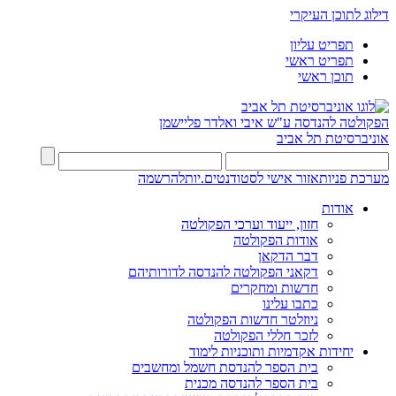
דילוג לתוכן העיקרי
תפריט עליון
תפריט ראשי
תוכן ראשי
הפקולטה להנדסה
ע"ש איבי ואלדר פליישמן
אוניברסיטת תל אביב
מערכת פניות
אזור אישי לסטודנטים.יות
להרשמה
אודות
חזון, ייעוד וערכי הפקולטה
אודות הפקולטה
דבר הדקאן
דקאני הפקולטה להנדסה לדורותיהם
חדשות ומחקרים
כתבו עלינו
ניוזלטר חדשות הפקולטה
לזכר חללי הפקולטה
יחידות אקדמיות ותוכניות לימוד
בית הספר להנדסת חשמל ומחשבים
בית הספר להנדסה מכנית