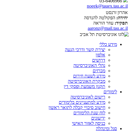
03-6406966
noeek@tauex.tau.ac.il
אהרון זרנסט
יחידה:
הפקולטה להנדסה
תפקיד:
עוזר הוראה
aaronz@mail.tau.ac.il
מידע כללי
יצירת קשר ודרכי הגעה
אלפון
דרושים
נהלי האוניברסיטה
מכרזים
מידע לשעת חירום
מבקרת האוניברסיטה
תקנון משמעת ופסקי דין
לימודים
רישום לאוניברסיטה
מידע למתעניינים בלימודים
חישוב סיכויי קבלה לתואר ראשון
לוח שנת הלימודים
ידיעונים
כניסה לאזור האישי
סגל ומינהלה