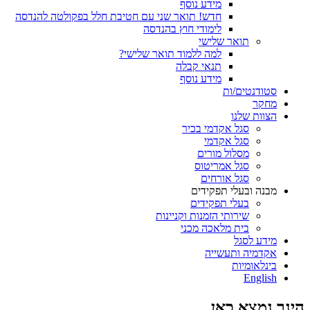
מידע נוסף
חדש! תואר שני עם חטיבת חלל בפקולטה להנדסה
לימודי חוץ בהנדסה
תואר שלישי
למה ללמוד תואר שלישי?
תנאי קבלה
מידע נוסף
סטודנטים/ות
מחקר
הצוות שלנו
סגל אקדמי בכיר
סגל אקדמי
מסלול מורים
סגל אמריטוס
סגל אורחים
מבנה ובעלי תפקידים
בעלי תפקידים
שירותי הזמנות וקניינות
בית מלאכה מכני
מידע לסגל
אקדמיה ותעשייה
בינלאומיות
English
הינך נמצא כאן