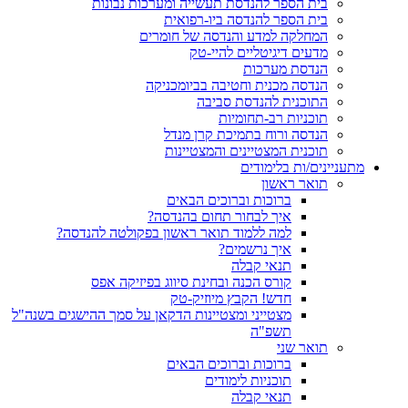
בית הספר להנדסת תעשייה ומערכות נבונות
בית הספר להנדסה ביו-רפואית
המחלקה למדע והנדסה של חומרים
מדעים דיגיטליים להיי-טק
הנדסת מערכות
הנדסה מכנית וחטיבה בביומכניקה
התוכנית להנדסת סביבה
תוכניות רב-תחומיות
הנדסה ורוח בתמיכת קרן מנדל
תוכנית המצטיינים והמצטיינות
מתעניינים/ות בלימודים
תואר ראשון
ברוכות וברוכים הבאים
איך לבחור תחום בהנדסה?
למה ללמוד תואר ראשון בפקולטה להנדסה?
איך נרשמים?
תנאי קבלה
קורס הכנה ובחינת סיווג בפיזיקה אפס
חדש! הקבץ מיוזיק-טק
מצטייני ומצטיינות הדקאן על סמך ההישגים בשנה"ל
תשפ"ה
תואר שני
ברוכות וברוכים הבאים
תוכניות לימודים
תנאי קבלה