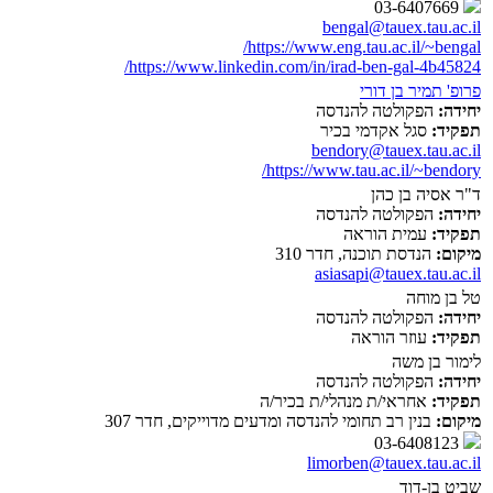
03-6407669
bengal@tauex.tau.ac.il
https://www.eng.tau.ac.il/~bengal/
https://www.linkedin.com/in/irad-ben-gal-4b45824/
פרופ' תמיר בן דורי
יחידה:
הפקולטה להנדסה
תפקיד:
סגל אקדמי בכיר
bendory@tauex.tau.ac.il
https://www.tau.ac.il/~bendory/
ד"ר אסיה בן כהן
יחידה:
הפקולטה להנדסה
תפקיד:
עמית הוראה
מיקום:
הנדסת תוכנה, חדר 310
asiasapi@tauex.tau.ac.il
טל בן מוחה
יחידה:
הפקולטה להנדסה
תפקיד:
עוזר הוראה
לימור בן משה
יחידה:
הפקולטה להנדסה
תפקיד:
אחראי/ת מנהלי/ת בכיר/ה
מיקום:
בנין רב תחומי להנדסה ומדעים מדוייקים, חדר 307
03-6408123
limorben@tauex.tau.ac.il
שביט בן-דוד