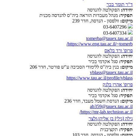
ד"ר תומר בכר
יחידה:
הפקולטה להנדסה
תפקיד:
מנהל מעבדות הוראה ביה"ס להנדסה מכנית
מיקום:
וולפסון - הנדסה, חדר 239
03-6407296
03-6407334
tomerba@tauex.tau.ac.il
https://www.eng.tau.ac.il/~tomerb/
פרופ' ורד בלאס
יחידה:
הפקולטה להנדסה
תפקיד:
סגל אקדמי בכיר
מיקום:
בנין ביה"ס ללימודי הסביבה ע"ש פורטר, חדר 206
vblass@tauex.tau.ac.il
https://www.tau.ac.il/profile/vblass
פרופ' אהרן בלנק
יחידה:
הפקולטה להנדסה
תפקיד:
סגל אקדמי בכיר
מיקום:
הנדסת חשמל מעבד, חדר 236
ab359@tauex.tau.ac.il
https://mr-lab.technion.ac.il/
גילה [גילי] בן אליהו-זלצר
יחידה:
הפקולטה להנדסה
תפקיד:
תקציבנית
מיקום:
וולפסון - הנדסה, חדר 103