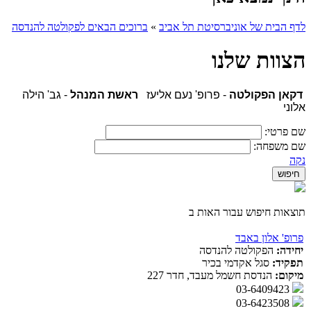
לדף הבית של אוניברסיטת תל אביב
»
ברוכים הבאים לפקולטה להנדסה
הצוות שלנו
דקאן הפקולטה
- פרופ' נעם אליעז
ראשת המנהל
- גב' הילה
אלוני
שם פרטי:
שם משפחה:
נקה
תוצאות חיפוש עבור האות ב
פרופ' אלון באבד
יחידה:
הפקולטה להנדסה
תפקיד:
סגל אקדמי בכיר
מיקום:
הנדסת חשמל מעבד, חדר 227
03-6409423
03-6423508