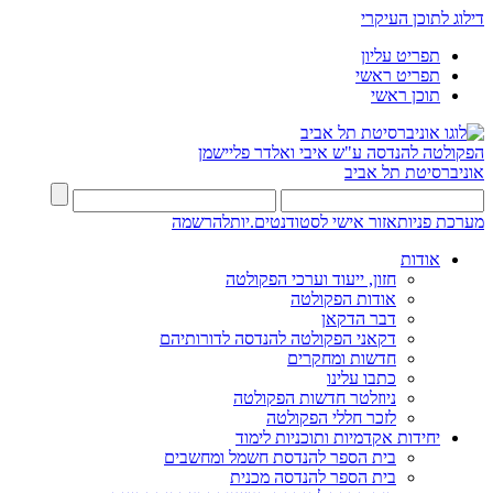
דילוג לתוכן העיקרי
תפריט עליון
תפריט ראשי
תוכן ראשי
הפקולטה להנדסה
ע"ש איבי ואלדר פליישמן
אוניברסיטת תל אביב
מערכת פניות
אזור אישי לסטודנטים.יות
להרשמה
אודות
חזון, ייעוד וערכי הפקולטה
אודות הפקולטה
דבר הדקאן
דקאני הפקולטה להנדסה לדורותיהם
חדשות ומחקרים
כתבו עלינו
ניוזלטר חדשות הפקולטה
לזכר חללי הפקולטה
יחידות אקדמיות ותוכניות לימוד
בית הספר להנדסת חשמל ומחשבים
בית הספר להנדסה מכנית