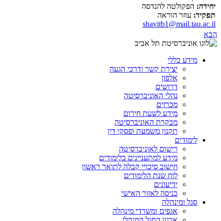
יחידה:
הפקולטה להנדסה
תפקיד:
עוזר הוראה
shavitb1@mail.tau.ac.il
הבא
מידע כללי
יצירת קשר ודרכי הגעה
אלפון
דרושים
נהלי האוניברסיטה
מכרזים
מידע לשעת חירום
מבקרת האוניברסיטה
תקנון משמעת ופסקי דין
לימודים
רישום לאוניברסיטה
מידע למתעניינים בלימודים
חישוב סיכויי קבלה לתואר ראשון
לוח שנת הלימודים
ידיעונים
כניסה לאזור האישי
סגל ומינהלה
אגפים ומשרדי מינהלה
ארגון הסגל המנהלי