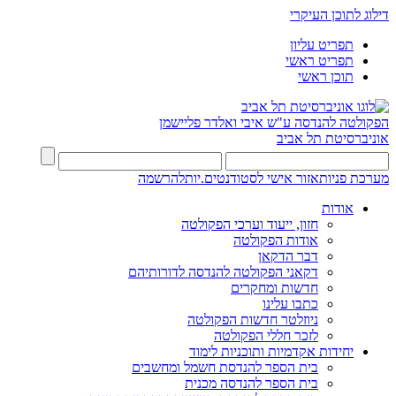
דילוג לתוכן העיקרי
תפריט עליון
תפריט ראשי
תוכן ראשי
הפקולטה להנדסה
ע"ש איבי ואלדר פליישמן
אוניברסיטת תל אביב
מערכת פניות
אזור אישי לסטודנטים.יות
להרשמה
אודות
חזון, ייעוד וערכי הפקולטה
אודות הפקולטה
דבר הדקאן
דקאני הפקולטה להנדסה לדורותיהם
חדשות ומחקרים
כתבו עלינו
ניוזלטר חדשות הפקולטה
לזכר חללי הפקולטה
יחידות אקדמיות ותוכניות לימוד
בית הספר להנדסת חשמל ומחשבים
בית הספר להנדסה מכנית