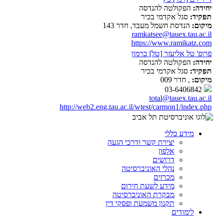
יחידה:
הפקולטה להנדסה
תפקיד:
סגל אקדמי בכיר
מיקום:
הנדסת חשמל מעבד, חדר 143
ramkatsee@tauex.tau.ac.il
https://www.ramikatz.com
פרופ' טל אליעזר [טל] כרמון
יחידה:
הפקולטה להנדסה
תפקיד:
סגל אקדמי בכיר
מיקום:
, חדר 009
03-6406842
total@tauex.tau.ac.il
http://web2.eng.tau.ac.il/wtest/carmon1/index.php
מידע כללי
יצירת קשר ודרכי הגעה
אלפון
דרושים
נהלי האוניברסיטה
מכרזים
מידע לשעת חירום
מבקרת האוניברסיטה
תקנון משמעת ופסקי דין
לימודים