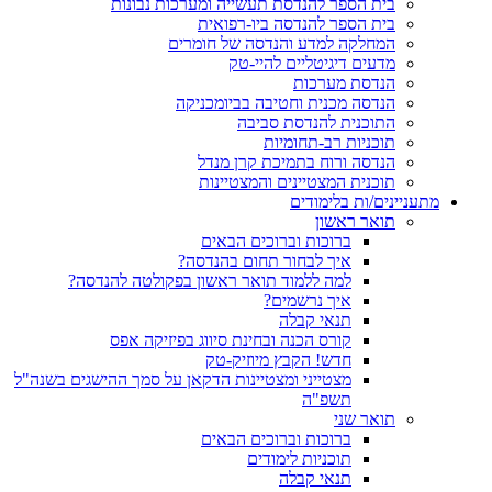
בית הספר להנדסת תעשייה ומערכות נבונות
בית הספר להנדסה ביו-רפואית
המחלקה למדע והנדסה של חומרים
מדעים דיגיטליים להיי-טק
הנדסת מערכות
הנדסה מכנית וחטיבה בביומכניקה
התוכנית להנדסת סביבה
תוכניות רב-תחומיות
הנדסה ורוח בתמיכת קרן מנדל
תוכנית המצטיינים והמצטיינות
מתעניינים/ות בלימודים
תואר ראשון
ברוכות וברוכים הבאים
איך לבחור תחום בהנדסה?
למה ללמוד תואר ראשון בפקולטה להנדסה?
איך נרשמים?
תנאי קבלה
קורס הכנה ובחינת סיווג בפיזיקה אפס
חדש! הקבץ מיוזיק-טק
מצטייני ומצטיינות הדקאן על סמך ההישגים בשנה"ל
תשפ"ה
תואר שני
ברוכות וברוכים הבאים
תוכניות לימודים
תנאי קבלה