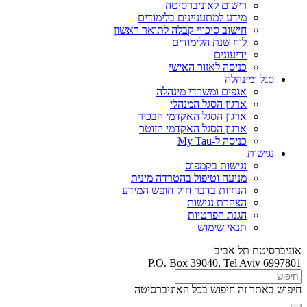
רישום לאוניברסיטה
מידע למתעניינים בלימודים
חישוב סיכויי קבלה לתואר ראשון
לוח שנת הלימודים
ידיעונים
כניסה לאזור האישי
סגל ומינהלה
אגפים ומשרדי מינהלה
ארגון הסגל המנהלי
ארגון הסגל האקדמי הבכיר
ארגון הסגל האקדמי הזוטר
כניסה ל-My Tau
נגישות
נגישות בקמפוס
מניעה וטיפול בהטרדה מינית
הנחיות בדבר חוק חופש המידע
הצהרת נגישות
הגנת הפרטיות
תנאי שימוש
אוניברסיטת תל אביב
P.O. Box 39040, Tel Aviv 6997801
חיפוש באתר זה
חיפוש בכל האוניברסיטה