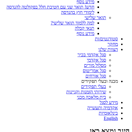
מידע נוסף
חדש! תואר שני עם חטיבת חלל בפקולטה להנדסה
לימודי חוץ בהנדסה
תואר שלישי
למה ללמוד תואר שלישי?
תנאי קבלה
מידע נוסף
סטודנטים/ות
מחקר
הצוות שלנו
סגל אקדמי בכיר
סגל אקדמי
מסלול מורים
סגל אמריטוס
סגל אורחים
מבנה ובעלי תפקידים
בעלי תפקידים
שירותי הזמנות וקניינות
בית מלאכה מכני
מידע לסגל
אקדמיה ותעשייה
בינלאומיות
English
הינך נמצא כאן