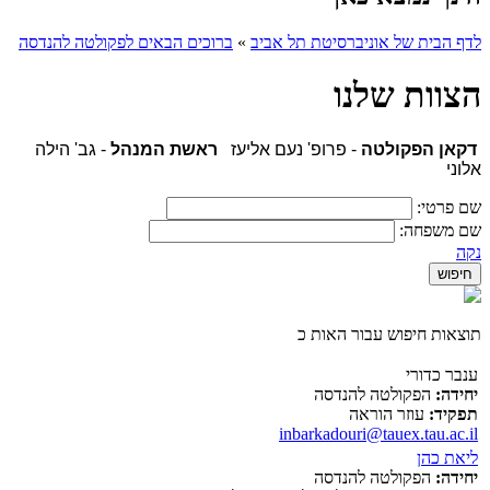
לדף הבית של אוניברסיטת תל אביב
»
ברוכים הבאים לפקולטה להנדסה
הצוות שלנו
דקאן הפקולטה
- פרופ' נעם אליעז
ראשת המנהל
- גב' הילה
אלוני
שם פרטי:
שם משפחה:
נקה
תוצאות חיפוש עבור האות כ
ענבר כדורי
יחידה:
הפקולטה להנדסה
תפקיד:
עוזר הוראה
inbarkadouri@tauex.tau.ac.il
ליאת כהן
יחידה:
הפקולטה להנדסה