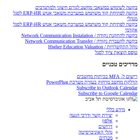
בקשה לשימוש במשאבי מחשב לגורם חיצוני ולמתנדבים
בקשה לפתיחת קוד משתמש במערכת משאבי אנוש ERP-HR לסגל
מנהלי
בקשה לפתיחת קוד משתמש במערכת משאבי אנוש ERP-HR לסגל
אקדמי
בקשה להתקנת נקודה / Network Communication Instalation
בקשה להעברת נקודה / Network Communication Transfer
נוהל התקשרויות / Higher Education Valuation
טופס הוצאת ציוד לסגל
מדריכים טכניים
רישום ל- MFA בכיתות מחשבים
הדלקת מחשב מרחוק בעזרת מערכת PowerPlug
Subscribe to Outlook Calendar
Subscribe to Google Calendar
מידע כללי
יצירת קשר ודרכי הגעה
אלפון
דרושים
נהלי האוניברסיטה
מכרזים