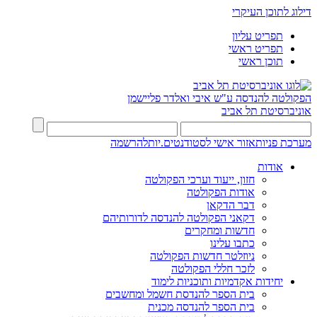
דילוג לתוכן העיקרי
תפריט עליון
תפריט ראשי
תוכן ראשי
הפקולטה להנדסה
ע"ש איבי ואלדר פליישמן
אוניברסיטת תל אביב
מערכת פניות
אזור אישי לסטודנטים.יות
להרשמה
אודות
חזון, ייעוד וערכי הפקולטה
אודות הפקולטה
דבר הדקאן
דקאני הפקולטה להנדסה לדורותיהם
חדשות ומחקרים
כתבו עלינו
ניוזלטר חדשות הפקולטה
לזכר חללי הפקולטה
יחידות אקדמיות ותוכניות לימוד
בית הספר להנדסת חשמל ומחשבים
בית הספר להנדסה מכנית