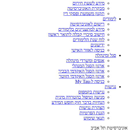
מידע לשעת חירום
מבקרת האוניברסיטה
תקנון משמעת ופסקי דין
לימודים
רישום לאוניברסיטה
מידע למתעניינים בלימודים
חישוב סיכויי קבלה לתואר ראשון
לוח שנת הלימודים
ידיעונים
כניסה לאזור האישי
סגל ומינהלה
אגפים ומשרדי מינהלה
ארגון הסגל המנהלי
ארגון הסגל האקדמי הבכיר
ארגון הסגל האקדמי הזוטר
כניסה ל-My Tau
נגישות
נגישות בקמפוס
מניעה וטיפול בהטרדה מינית
הנחיות בדבר חוק חופש המידע
הצהרת נגישות
הגנת הפרטיות
תנאי שימוש
אוניברסיטת תל אביב