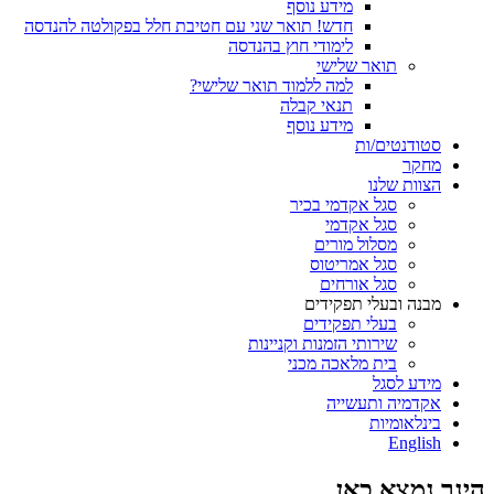
מידע נוסף
חדש! תואר שני עם חטיבת חלל בפקולטה להנדסה
לימודי חוץ בהנדסה
תואר שלישי
למה ללמוד תואר שלישי?
תנאי קבלה
מידע נוסף
סטודנטים/ות
מחקר
הצוות שלנו
סגל אקדמי בכיר
סגל אקדמי
מסלול מורים
סגל אמריטוס
סגל אורחים
מבנה ובעלי תפקידים
בעלי תפקידים
שירותי הזמנות וקניינות
בית מלאכה מכני
מידע לסגל
אקדמיה ותעשייה
בינלאומיות
English
הינך נמצא כאן