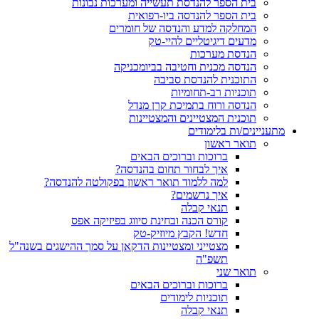
בית הספר להנדסת תעשייה ומערכות נבונות
בית הספר להנדסה ביו-רפואית
המחלקה למדע והנדסה של חומרים
מדעים דיגיטליים להיי-טק
הנדסת מערכות
הנדסה מכנית וחטיבה בביומכניקה
התוכנית להנדסת סביבה
תוכניות רב-תחומיות
הנדסה ורוח בתמיכת קרן מנדל
תוכנית המצטיינים והמצטיינות
מתעניינים/ות בלימודים
תואר ראשון
ברוכות וברוכים הבאים
איך לבחור תחום בהנדסה?
למה ללמוד תואר ראשון בפקולטה להנדסה?
איך נרשמים?
תנאי קבלה
קורס הכנה ובחינת סיווג בפיזיקה אפס
חדש! הקבץ מיוזיק-טק
מצטייני ומצטיינות הדקאן על סמך ההישגים בשנה"ל
תשפ"ה
תואר שני
ברוכות וברוכים הבאים
תוכניות לימודים
תנאי קבלה