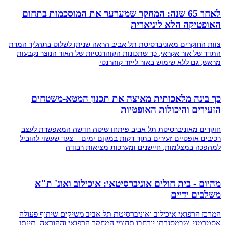
לאחר 65 שנה: המחקר שמערער את המוסכמות בתחום
האופטיקה הלא ליניארית
צוות החוקרים מאוניברסיטת תל אביב הראה שניתן לשלוט בתהליך המרת
התדר של אור אקראי, כך שתכונות הקוהרנטיות של האור הנוצר נקבעות
מראש, גם ללא שימוש באור לייזר קוהרנטי
כך בינה מלאכותית מאיצה את תכנון המטא-משטחים
הזעירים והיכולות האופטיות
חוקרים מאוניברסיטת תל אביב פיתחו שיטה חדשה המאפשרת לעצב
רכיבים אופטיים זעירים בתוך דקות במקום ימים – צעד שעשוי להוביל
למהפכה במצלמות, חיישנים ומערכות מציאות רבודה
מהיום - בית חולים אוניברסיטאי: איכילוב ואונ' ת"א
משלבים ידיים
המרכז הרפואי איכילוב ואוניברסיטת תל אביב משיקים שיתוף פעולה
אסטרטגי, שבמסגרתו יורחבו תחומי המחקר הרפואי וההוראה. תינתן