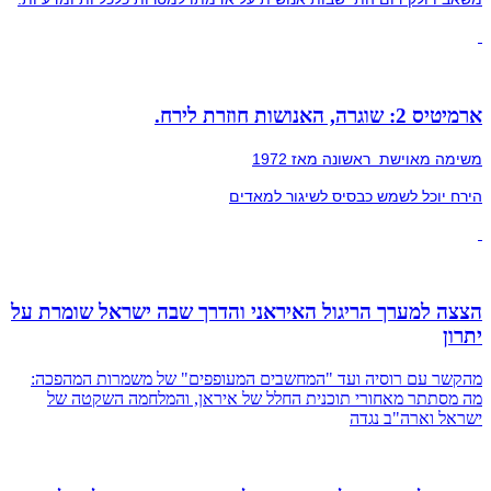
ארמיטיס 2: שוגרה, האנושות חוזרת לירח.
משימה מאוישת ראשונה מאז 1972
הירח יוכל לשמש כבסיס לשיגור למאדים
הצצה למערך הריגול האיראני והדרך שבה ישראל שומרת על
יתרון
מהקשר עם רוסיה ועד "המחשבים המעופפים" של משמרות המהפכה:
מה מסתתר מאחורי תוכנית החלל של איראן, והמלחמה השקטה של
ישראל וארה"ב נגדה