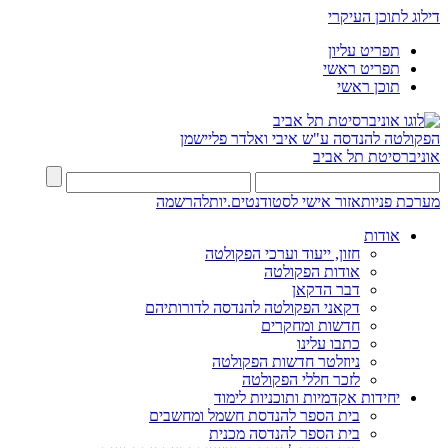
דילוג לתוכן העיקרי
תפריט עליון
תפריט ראשי
תוכן ראשי
הפקולטה להנדסה
ע"ש איבי ואלדר פליישמן
אוניברסיטת תל אביב
מערכת פניות
אזור אישי לסטודנטים.יות
להרשמה
אודות
חזון, ייעוד וערכי הפקולטה
אודות הפקולטה
דבר הדקאן
דקאני הפקולטה להנדסה לדורותיהם
חדשות ומחקרים
כתבו עלינו
ניוזלטר חדשות הפקולטה
לזכר חללי הפקולטה
יחידות אקדמיות ותוכניות לימוד
בית הספר להנדסת חשמל ומחשבים
בית הספר להנדסה מכנית