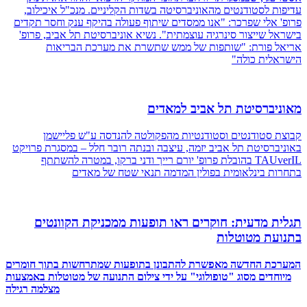
עדיפות לסטודנטים מהאוניברסיטה בשדות הקליניים. מנכ"ל איכילוב,
פרופ' אלי שפרכר: "אנו ממסדים שיתוף פעולה בהיקף ענק וחסר תקדים
בישראל שייצור סינרגיה עוצמתית". נשיא אוניברסיטת תל אביב, פרופ'
אריאל פורת: "שותפות של ממש שתשרת את מערכת הבריאות
הישראלית כולה"
מאוניברסיטת תל אביב למאדים
קבוצת סטודנטים וסטודנטיות מהפקולטה להנדסה ע"ש פליישמן
באוניברסיטת תל אביב יזמה, עיצבה ובנתה רובר חלל – במסגרת פרויקט
TAUverIL בהובלת פרופ' יורם רייך ודני ברקו, במטרה להשתתף
בתחרות בינלאומית בפולין המדמה תנאי שטח של מאדים
תגלית מדעית: חוקרים ראו תופעות ממכניקת הקוונטים
בתנועת מטוטלות
המערכת החדשה מאפשרת להתבונן בתופעות שמתרחשות בתוך חומרים
מיוחדים מסוג "טופולוגי" על ידי צילום התנועה של מטוטלות באמצעות
מצלמה רגילה