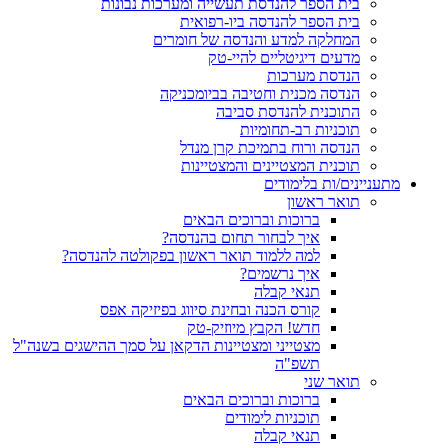
בית הספר להנדסת תעשייה ומערכות נבונות
בית הספר להנדסה ביו-רפואית
המחלקה למדע והנדסה של חומרים
מדעים דיגיטליים להיי-טק
הנדסת מערכות
הנדסה מכנית וחטיבה בביומכניקה
התוכנית להנדסת סביבה
תוכניות רב-תחומיות
הנדסה ורוח בתמיכת קרן מנדל
תוכנית המצטיינים והמצטיינות
מתעניינים/ות בלימודים
תואר ראשון
ברוכות וברוכים הבאים
איך לבחור תחום בהנדסה?
למה ללמוד תואר ראשון בפקולטה להנדסה?
איך נרשמים?
תנאי קבלה
קורס הכנה ובחינת סיווג בפיזיקה אפס
חדש! הקבץ מיוזיק-טק
מצטייני ומצטיינות הדקאן על סמך ההישגים בשנה"ל
תשפ"ה
תואר שני
ברוכות וברוכים הבאים
תוכניות לימודים
תנאי קבלה