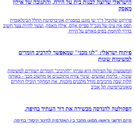
הישראלי שרוצה לבנות בית על הירח, והתגובה של אילון
מאסק
פרויקט שהוביל ד"ר שי מונט במסגרת אוניברסיטת החלל הבינלאומית
תפס את עינו של מנכ"ל ספייס אקס, אילון מאסק, ועשוי להיות צעד חשוב
בדרך להקמת בסיס מאויש על הירח
פיתוח ישראלי: "לגו מכני" שמאפשר להרכיב חומרים
למשימות שונות
המשמעות של הפיתוח היא שניתן "להרכיב" חומרים ייעודיים למשימות
שונות - בלימת זעזועים, שינויי צורה מתוכננים או מחשוב מכני - באותה
קלות שבה מרכיבים מודל מלבנים מוכנות. את המחקר הובילו חוקרים
מאוניברסיטת תל אביב
הפקולטה להנדסה מכשירה את דור העתיד בחיפה.
מיזם
חדשני וראשון מסוגו מחבר בין האקדמיה לחינוך היסודי בחיפה.