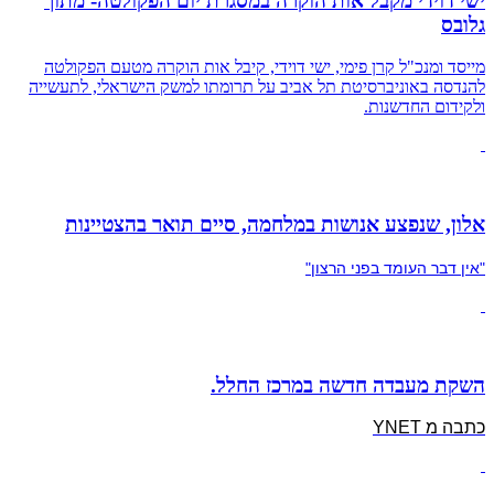
ישי דוידי מקבל אות הוקרה במסגרת יום הפקולטה- מתוך
גלובס
מייסד ומנכ"ל קרן פימי, ישי דוידי, קיבל אות הוקרה מטעם הפקולטה
להנדסה באוניברסיטת תל אביב על תרומתו למשק הישראלי, לתעשייה
ולקידום החדשנות.
אלון, שנפצע אנושות במלחמה, סיים תואר בהצטיינות
"אין דבר העומד בפני הרצון"
השקת מעבדה חדשה במרכז החלל.
כתבה מ
YNET