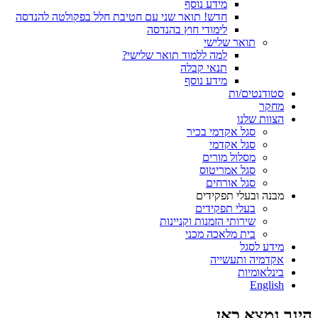
מידע נוסף
חדש! תואר שני עם חטיבת חלל בפקולטה להנדסה
לימודי חוץ בהנדסה
תואר שלישי
למה ללמוד תואר שלישי?
תנאי קבלה
מידע נוסף
סטודנטים/ות
מחקר
הצוות שלנו
סגל אקדמי בכיר
סגל אקדמי
מסלול מורים
סגל אמריטוס
סגל אורחים
מבנה ובעלי תפקידים
בעלי תפקידים
שירותי הזמנות וקניינות
בית מלאכה מכני
מידע לסגל
אקדמיה ותעשייה
בינלאומיות
English
הינך נמצא כאן