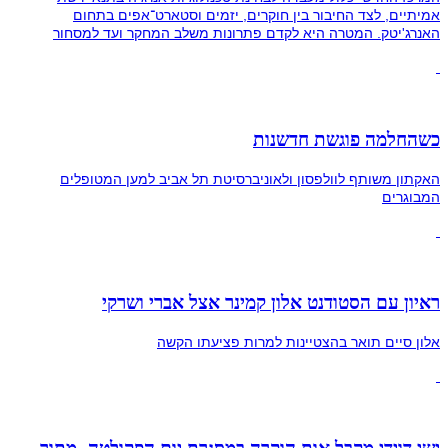
אמיתיים, לצד החיבור בין חוקרים, יזמים וסטארט־אפים בתחום
האנרג'יטק. המטרה היא לקדם פתרונות משלב המחקר ועד למסחור
כשהחלמה פוגשת חדשנות
האקתון משותף לוולפסון ולאוניברסיטת תל אביב למען המטופלים
המבוגרים
ראיון עם הסטודנט אלון קמינר אצל אברי ושרקי
אלון סיים תואר בהצטיינות למרות פציעתו הקשה