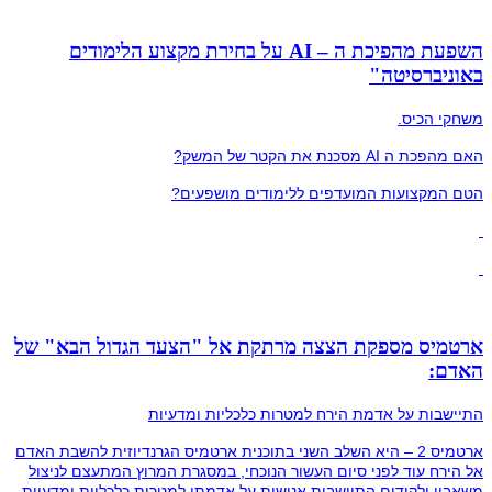
השפעת מהפיכת ה – AI על בחירת מקצוע הלימודים
באוניברסיטה"
משחקי הכיס.
האם מהפכת ה AI מסכנת את הקטר של המשק?
הטם המקצועות המועדפים ללימודים מושפעים?
ארטמיס מספקת הצצה מרתקת אל "הצעד הגדול הבא" של
האדם:
התיישבות על אדמת הירח למטרות כלכליות ומדעיות
ארטמיס 2 – היא השלב השני בתוכנית ארטמיס הגרנדיוזית להשבת האדם
אל הירח עוד לפני סיום העשור הנוכחי, במסגרת המרוץ המתעצם לניצול
משאביו ולקידום התיישבות אנושית על אדמתו למטרות כלכליות ומדעיות.