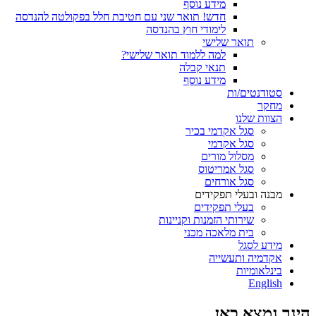
מידע נוסף
חדש! תואר שני עם חטיבת חלל בפקולטה להנדסה
לימודי חוץ בהנדסה
תואר שלישי
למה ללמוד תואר שלישי?
תנאי קבלה
מידע נוסף
סטודנטים/ות
מחקר
הצוות שלנו
סגל אקדמי בכיר
סגל אקדמי
מסלול מורים
סגל אמריטוס
סגל אורחים
מבנה ובעלי תפקידים
בעלי תפקידים
שירותי הזמנות וקניינות
בית מלאכה מכני
מידע לסגל
אקדמיה ותעשייה
בינלאומיות
English
הינך נמצא כאן