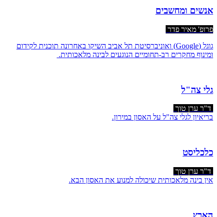
אנשים ומחשבים
פרופ' מאיר פדר
​גוגל (Google) ואוניברסיטת תל אביב השיקו באחרונה תוכנית לקידום
ומינוף מחקרים רב-תחומיים הנוגעים לבינה מלאכותית.
גלי צה"ל
ד"ר ערן טוך
בריאיון לגלי צה"ל על האסון במירון.
כלכליסט
ד"ר ערן טוך
אין בינה מלאכותית שיכולה למנוע את האסון הבא.
הארץ