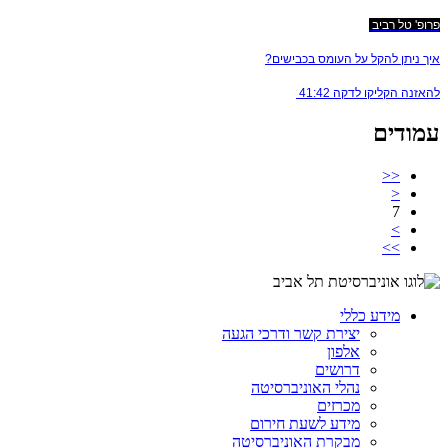
פרופ' טל רביב
איך ניתן להקל על העומס בכבישים?
להאזנה הקליקו לדקה 41:42
עמודים
<<
<
7
>
>>
מידע כללי
יצירת קשר ודרכי הגעה
אלפון
דרושים
נהלי האוניברסיטה
מכרזים
מידע לשעת חירום
מבקרת האוניברסיטה