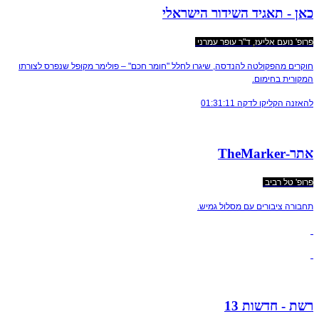
כאן - תאגיד השידור הישראלי
פרופ' נועם אליעז, ד"ר עופר עמרני
חוקרים מהפקולטה להנדסה, שיגרו לחלל "חומר חכם" – פולימר מקופל שנפרס לצורתו
המקורית בחימום.
להאזנה הקליקו לדקה 01:31:11​
אתר-TheMarker
פרופ' טל רביב
תחבורה ציבורים עם מסלול גמיש.
רשת - חדשות 13