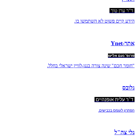
ד"ר ערן טוך
הידע קיים פשוט לא השתמשו בו.
אתר-Ynet
פרופ' נעם אליעז
"חומר חכם" שינה צורה בננו-לוויין ישראלי בחלל.
גלובס
ד"ר עלית אופנהיים
הפתרון לעומס בכבישים.
גלי צה"ל