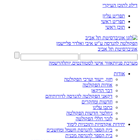
דילוג לתוכן העיקרי
תפריט עליון
תפריט ראשי
תוכן ראשי
הפקולטה להנדסה
ע"ש איבי ואלדר פליישמן
אוניברסיטת תל אביב
מערכת פניות
אזור אישי לסטודנטים.יות
להרשמה
אודות
חזון, ייעוד וערכי הפקולטה
אודות הפקולטה
דבר הדקאן
דקאני הפקולטה להנדסה לדורותיהם
חדשות ומחקרים
כתבו עלינו
ניוזלטר חדשות הפקולטה
לזכר חללי הפקולטה
יחידות אקדמיות ותוכניות לימוד
בית הספר להנדסת חשמל ומחשבים
בית הספר להנדסה מכנית