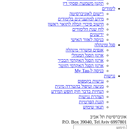
תקנון משמעת ופסקי דין
לימודים
רישום לאוניברסיטה
מידע למתעניינים בלימודים
חישוב סיכויי קבלה לתואר ראשון
לוח שנת הלימודים
ידיעונים
כניסה לאזור האישי
סגל ומינהלה
אגפים ומשרדי מינהלה
ארגון הסגל המנהלי
ארגון הסגל האקדמי הבכיר
ארגון הסגל האקדמי הזוטר
כניסה ל-My Tau
נגישות
נגישות בקמפוס
מניעה וטיפול בהטרדה מינית
הנחיות בדבר חוק חופש המידע
הצהרת נגישות
הגנת הפרטיות
תנאי שימוש
אוניברסיטת תל אביב
P.O. Box 39040, Tel Aviv 6997801