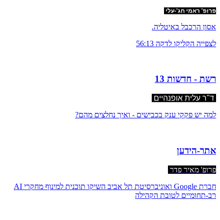
פרופ' ראמי חג'-עלי
אסון הרכבל באיטליה.
לצפייה הקליקו לדקה 56:13
רשת - חדשות 13
ד"ר עלית אופנהיים
למה יש פקקי ענק בכבישים - ואיך נחלצים מהם?​
אתר-הידען
פרופ' מאיר פדר
​חברת Google ואוניברסיטת תל אביב השיקו תוכנית למינוף מחקרי AI
רב-תחומיים לטובת הקהילה