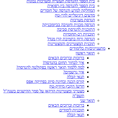
בית הספר להנדסת תעשייה ומערכות נבונות
בית הספר להנדסה ביו-רפואית
המחלקה למדע והנדסה של חומרים
מדעים דיגיטליים להיי-טק
הנדסת מערכות
הנדסה מכנית וחטיבה בביומכניקה
התוכנית להנדסת סביבה
תוכניות רב-תחומיות
הנדסה ורוח בתמיכת קרן מנדל
תוכנית המצטיינים והמצטיינות
מתעניינים/ות בלימודים
תואר ראשון
ברוכות וברוכים הבאים
איך לבחור תחום בהנדסה?
למה ללמוד תואר ראשון בפקולטה להנדסה?
איך נרשמים?
תנאי קבלה
קורס הכנה ובחינת סיווג בפיזיקה אפס
חדש! הקבץ מיוזיק-טק
מצטייני ומצטיינות הדקאן על סמך ההישגים בשנה"ל
תשפ"ה
תואר שני
ברוכות וברוכים הבאים
תוכניות לימודים
תנאי קבלה