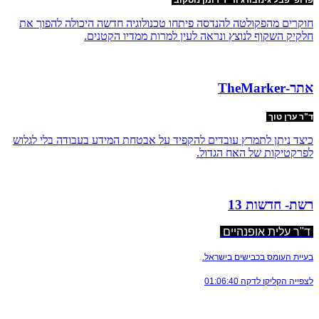
פרופ' פבל גינזבורג וד"ר רומן נוסקוב
חוקרים מהפקולטה להנדסה פיתחו טכנולוגיה חדשה היכולה להפוך את
חלקיק השקוף לנוצץ ונראה לעין למרות ממדיו הקטנים.
אתר-TheMarker
ד"ר ערן טוך
​כיצד ניתן לתמרץ עובדים להקפיד על אבטחת המידע בעבודה בלי לגלוש
לפרקטיקות של האח הגדול.
רשת- חדשות 13
ד"ר עלית אופנהיים
בעיית העומס בכבישים בישראל.
לצפייה הקליקו לדקה 01:06:40