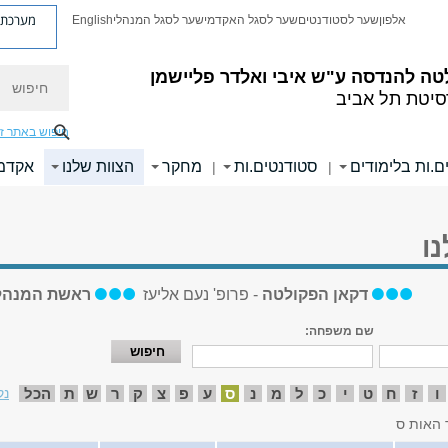
מערכת פ
אלפון
שער לסטודנטים
שער לסגל האקדמי
שער לסגל המנהלי
English
חיפוש
טה להנדסה
ע"ש איבי ואלדר פליישמן
סיטת תל אביב
חיפוש באתר ז
ם.ות בלימודים
סטודנטים.ות
מחקר
הצוות שלנו
אקדמי
|
|
ו
דקאן הפקולטה
- פרופ' נעם אליעז
ראשת המנהל
שם משפחה:
ו
ז
ח
ט
י
כ
ל
מ
נ
ס
ע
פ
צ
ק
ר
ש
ת
הכל
נק
 האות ס