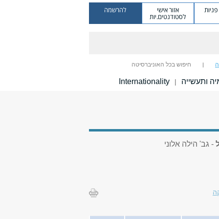
ניות
אזור אישי
להרשמה
לסטודנטים.יות
ה
חיפוש בכל האוניברסיטה
ה ותעשייה
Internationality
|
- גב' הילה אלוני
ה