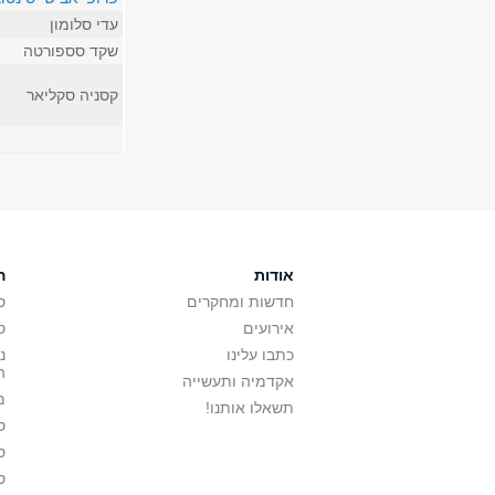
עדי סלומון
שקד סספורטה
קסניה סקליאר
אודות
ה
חדשות ומחקרים
ס
אירועים
ס
כתבו עלינו
נ
ה
אקדמיה ותעשייה
מ
תשאלו אותנו!
ס
ס
ס