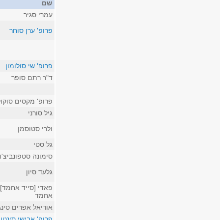
שם
עמרי סגיר
פרופ' ערן סוחר
פרופ' שי סולומון
ד"ר רתם סופר
פרופ' מקסים סוקול
גיל סורני
ולרי סטוסמן
גל סטי
סימונה סטפונביצ'ו
גלעד סיון
פאדי [סייד אחמד] 
אחמד
אוריאל אפרים סינג
פרופ' אבישי סינטו