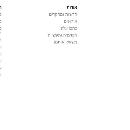
אודות
ה
חדשות ומחקרים
ס
אירועים
ס
כתבו עלינו
נ
ה
אקדמיה ותעשייה
מ
תשאלו אותנו!
ס
ס
ס
ל
מ