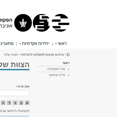
תוכן
תפריט
עליון
ראשי
הפקול
אוניבר
ראשי
יחידות אקדמיות
מתענייני
|
|
הינך נמצא כאן
>
ברוכים הבאים לפקולטה להנדסה
> הצוות שלנו
הצוות שלנ
ראשי
סגל הפקולטה
מידע שימושי
שם פרטי:
א
ב
ג
ד
ה
תוצאות חיפוש עבור