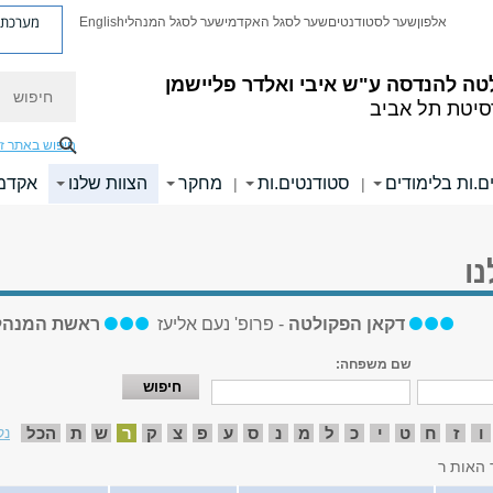
מערכת פ
אלפון
שער לסטודנטים
שער לסגל האקדמי
שער לסגל המנהלי
English
חיפוש
טה להנדסה
ע"ש איבי ואלדר פליישמן
סיטת תל אביב
חיפוש באתר ז
ם.ות בלימודים
סטודנטים.ות
מחקר
הצוות שלנו
אקדמי
|
|
ו
דקאן הפקולטה
- פרופ' נעם אליעז
ראשת המנהל
שם משפחה:
ו
ז
ח
ט
י
כ
ל
מ
נ
ס
ע
פ
צ
ק
ר
ש
ת
הכל
נק
 האות ר