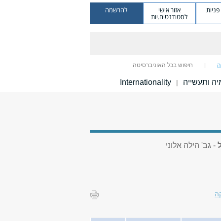
ניות
אזור אישי
להרשמה
לסטודנטים.יות
ה
חיפוש בכל האוניברסיטה
ה ותעשייה
Internationality
|
- גב' הילה אלוני
ה