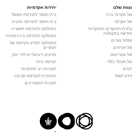
צוות שלנו
יחידות אקדמיות
גל אקדמי בכיר
בית הספר להנדסת חשמל
גל אקדמי
בית הספר להנדסה מכנית
בחרת החוקרים והחוקרות
המחלקה להנדסת תעשייה
חדשה בפקולטה
המחלקה להנדסה ביו-רפואית
סלול מורים
המחלקה למדע והנדסה של
גל אורחים
חומרים
גל אמריטוס
מדעים דיגיטליים להיי-טק
גל מנהלי כללי
הנדסה ורוח
זכרם
תוכניות רב-תחומיות
ידע לסגל
התוכנית להנדסת סביבה
תוכנית המצטיינים