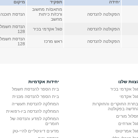
יחידה
תפקיד
מיקום
מתאם/ת מחשוב
הפקולטה להנדסה
ורכז/ת כיתות
הנדסת תוכנה
מחשב
הנדסת חשמל 
הפקולטה להנדסה
סגל אקדמי בכיר
128
הנדסת חשמל 
הפקולטה להנדסה
ראש מרכז
128
צוות שלנו
יחידות אקדמיות
גל אקדמי בכיר
בית הספר להנדסת חשמל
גל אקדמי
בית הספר להנדסה מכנית
בחרת החוקרים והחוקרות
המחלקה להנדסת תעשייה
חדשה בפקולטה
המחלקה להנדסה ביו-רפואית
סלול מורים
המחלקה למדע והנדסה של
גל אורחים
חומרים
גל אמריטוס
מדעים דיגיטליים להיי-טק