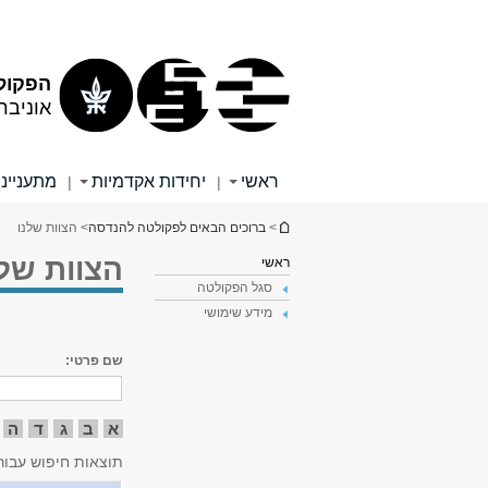
תוכן
תפריט
עליון
ראשי
הפקול
אוניבר
ראשי
יחידות אקדמיות
מתענייני
|
|
הינך נמצא כאן
>
ברוכים הבאים לפקולטה להנדסה
> הצוות שלנו
הצוות שלנ
ראשי
סגל הפקולטה
מידע שימושי
שם פרטי:
א
ב
ג
ד
ה
תוצאות חיפוש עבור