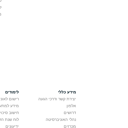
ס
ל
מ
מידע כללי
לימודים
יצירת קשר ודרכי הגעה
רישום לאונ
אלפון
מידע למתענ
דרושים
חישוב סיכוי
נהלי האוניברסיטה
לוח שנת הל
מכרזים
ידיעונים