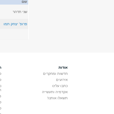
שם
שני תדהר
פרופ' יצחק תמו
אודות
ה
חדשות ומחקרים
ס
אירועים
ס
כתבו עלינו
נ
ה
אקדמיה ותעשייה
מ
תשאלו אותנו!
ס
ס