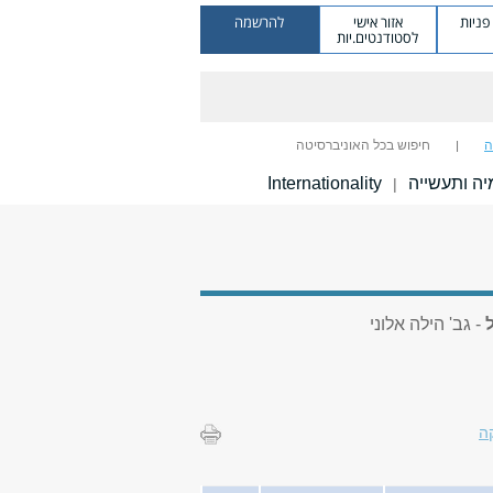
ניות
אזור אישי
להרשמה
לסטודנטים.יות
ה
חיפוש בכל האוניברסיטה
ה ותעשייה
Internationality
|
- גב' הילה אלוני
ה