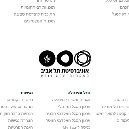
גל מנהלי כללי
הנדסה ורוח
זכרם
תוכניות רב-תחומיות
ידע לסגל
התוכנית להנדסת סביבה
תוכנית המצטיינים
סגל ומינהלה
נגישות
יברסיטה
אגפים ומשרדי מינהלה
נגישות בקמפוס
יינים בלימודים
ארגון הסגל המנהלי
מניעה וטיפול בהטר
י קבלה לתואר ראשון
ארגון הסגל האקדמי הבכיר
הנחיות בדבר חוק ח
ימודים
ארגון הסגל האקדמי הזוטר
הצהרת נגישות
כניסה ל-My Tau
הגנת הפרטיות