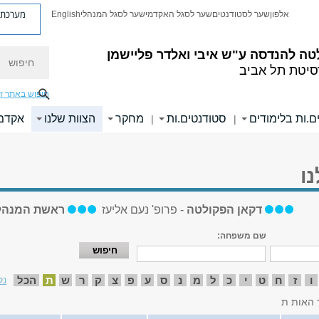
מערכת פ
אלפון
שער לסטודנטים
שער לסגל האקדמי
שער לסגל המנהלי
English
חיפוש
טה להנדסה
ע"ש איבי ואלדר פליישמן
סיטת תל אביב
חיפוש באתר ז
ם.ות בלימודים
סטודנטים.ות
מחקר
הצוות שלנו
אקדמי
|
|
ו
דקאן הפקולטה
- פרופ' נעם אליעז
ראשת המנהל
שם משפחה:
ו
ז
ח
ט
י
כ
ל
מ
נ
ס
ע
פ
צ
ק
ר
ש
ת
הכל
נק
 האות ת