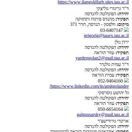
https://www.ilangoldfarb.sites.tau.ac.il
ד"ר גריגורי גוליצקי
יחידה:
הפקולטה להנדסה
תפקיד:
מהנדס פיתוח ותחזוקה
מיקום:
וולפסון - הנדסה, חדר 371
03-6407147
grigorig@tauex.tau.ac.il
ירדן גולן
יחידה:
הפקולטה להנדסה
תפקיד:
עוזר הוראה
yardengolan2@mail.tau.ac.il
ד"ר עמית גולנדר
יחידה:
הפקולטה להנדסה
תפקיד:
עמית הוראה
052-9404160
https://www.linkedin.com/in/amitgolander/
גל יהושע גוסרסקי
יחידה:
הפקולטה להנדסה
תפקיד:
עוזר הוראה
050-6654164
galgussarsky@mail.tau.ac.il
ארקדי גורודישצ'ר
יחידה:
הפקולטה להנדסה
תפקיד:
אחראי/ת מעבדות הוראה לרובוטיקה