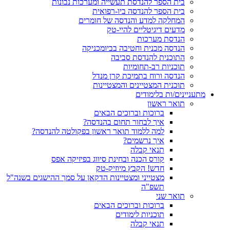
בית הספר להנדסת תעשייה ומערכות נבונות
בית הספר להנדסה ביו-רפואית
המחלקה למדע והנדסה של חומרים
מדעים דיגיטליים להיי-טק
הנדסת מערכות
הנדסה מכנית וחטיבה בביומכניקה
התוכנית להנדסת סביבה
תוכניות רב-תחומיות
הנדסה ורוח בתמיכת קרן מנדל
תוכנית המצטיינים והמצטיינות
מתעניינים/ות בלימודים
תואר ראשון
ברוכות וברוכים הבאים
איך לבחור תחום בהנדסה?
למה ללמוד תואר ראשון בפקולטה להנדסה?
איך נרשמים?
תנאי קבלה
קורס הכנה ובחינת סיווג בפיזיקה אפס
חדש! הקבץ מיוזיק-טק
מצטייני ומצטיינות הדקאן על סמך ההישגים בשנה"ל
תשפ"ה
תואר שני
ברוכות וברוכים הבאים
תוכניות לימודים
תנאי קבלה