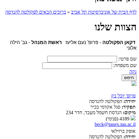
לדף הבית של אוניברסיטת תל אביב
»
ברוכים הבאים לפקולטה להנדסה
הצוות שלנו
דקאן הפקולטה
- פרופ' נעם אליעז
ראשת המנהל
- גב' הילה
אלוני
שם פרטי:
שם משפחה:
נקה
פרופ' יובל בק
יחידה:
הפקולטה להנדסה
תפקיד:
סגל אקדמי בכיר
מיקום:
הנדסת חשמל מעבד, חדר 234
4189 (פנימי)
beck@tauex.tau.ac.il
אופק ברזילאי
יחידה:
הפקולטה להנדסה