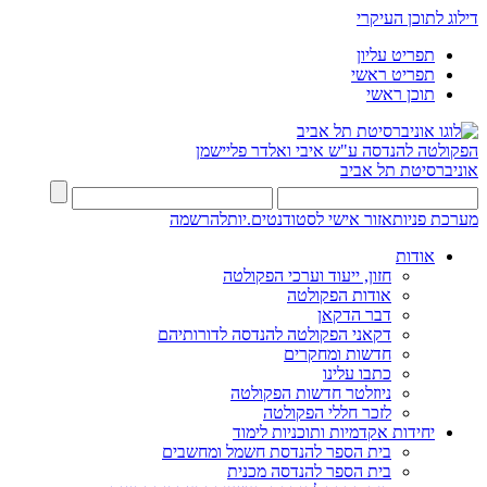
דילוג לתוכן העיקרי
תפריט עליון
תפריט ראשי
תוכן ראשי
הפקולטה להנדסה
ע"ש איבי ואלדר פליישמן
אוניברסיטת תל אביב
מערכת פניות
אזור אישי לסטודנטים.יות
להרשמה
אודות
חזון, ייעוד וערכי הפקולטה
אודות הפקולטה
דבר הדקאן
דקאני הפקולטה להנדסה לדורותיהם
חדשות ומחקרים
כתבו עלינו
ניוזלטר חדשות הפקולטה
לזכר חללי הפקולטה
יחידות אקדמיות ותוכניות לימוד
בית הספר להנדסת חשמל ומחשבים
בית הספר להנדסה מכנית