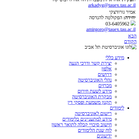
arkadyg@tauex.tau.ac.il
אמיר גורודצקי
יחידה:
הפקולטה להנדסה
03-6405962
amirgoro@tauex.tau.ac.il
הבא
הקודם
מידע כללי
יצירת קשר ודרכי הגעה
אלפון
דרושים
נהלי האוניברסיטה
מכרזים
מידע לשעת חירום
מבקרת האוניברסיטה
תקנון משמעת ופסקי דין
לימודים
רישום לאוניברסיטה
מידע למתעניינים בלימודים
חישוב סיכויי קבלה לתואר ראשון
לוח שנת הלימודים
ידיעונים