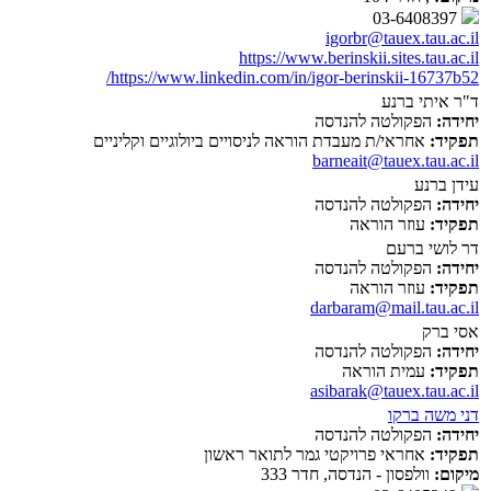
03-6408397
igorbr@tauex.tau.ac.il
https://www.berinskii.sites.tau.ac.il
https://www.linkedin.com/in/igor-berinskii-16737b52/
ד"ר איתי ברנע
יחידה:
הפקולטה להנדסה
תפקיד:
אחראי/ת מעבדת הוראה לניסויים ביולוגיים וקליניים
barneait@tauex.tau.ac.il
עידן ברנע
יחידה:
הפקולטה להנדסה
תפקיד:
עוזר הוראה
דר לושי ברעם
יחידה:
הפקולטה להנדסה
תפקיד:
עוזר הוראה
darbaram@mail.tau.ac.il
אסי ברק
יחידה:
הפקולטה להנדסה
תפקיד:
עמית הוראה
asibarak@tauex.tau.ac.il
דני משה ברקו
יחידה:
הפקולטה להנדסה
תפקיד:
אחראי פרויקטי גמר לתואר ראשון
מיקום:
וולפסון - הנדסה, חדר 333