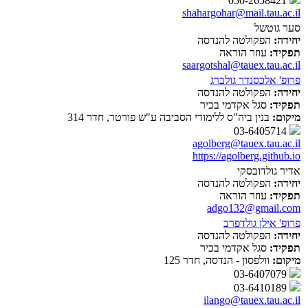
050-2658421
shahargohar@mail.tau.ac.il
סער גוטשל
יחידה:
הפקולטה להנדסה
תפקיד:
עוזר הוראה
saargotshal@tauex.tau.ac.il
פרופ' אלכסנדר גולברג
יחידה:
הפקולטה להנדסה
תפקיד:
סגל אקדמי בכיר
מיקום:
בנין ביה"ס ללימודי הסביבה ע"ש פורטר, חדר 314
03-6405714
agolberg@tauex.tau.ac.il
https://agolberg.github.io
אדיר גולדובסקי
יחידה:
הפקולטה להנדסה
תפקיד:
עוזר הוראה
adgo132@gmail.com
פרופ' אילן גולדפרב
יחידה:
הפקולטה להנדסה
תפקיד:
סגל אקדמי בכיר
מיקום:
וולפסון - הנדסה, חדר 125
03-6407079
03-6410189
ilango@tauex.tau.ac.il