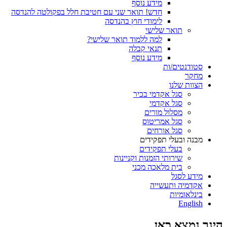
מידע נוסף
חדש! תואר שני עם חטיבת חלל בפקולטה להנדסה
לימודי חוץ בהנדסה
תואר שלישי
למה ללמוד תואר שלישי?
תנאי קבלה
מידע נוסף
סטודנטים/ות
מחקר
הצוות שלנו
סגל אקדמי בכיר
סגל אקדמי
מסלול מורים
סגל אמריטוס
סגל אורחים
מבנה ובעלי תפקידים
בעלי תפקידים
שירותי הזמנות וקניינות
בית מלאכה מכני
מידע לסגל
אקדמיה ותעשייה
בינלאומיות
English
הינך נמצא כאן