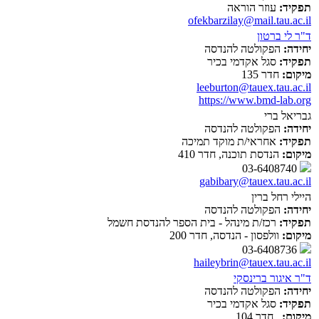
תפקיד:
עוזר הוראה
ofekbarzilay@mail.tau.ac.il
ד"ר לי ברטון
יחידה:
הפקולטה להנדסה
תפקיד:
סגל אקדמי בכיר
מיקום:
חדר 135
leeburton@tauex.tau.ac.il
https://www.bmd-lab.org
גבריאל ברי
יחידה:
הפקולטה להנדסה
תפקיד:
אחראי/ת מוקד תמיכה
מיקום:
הנדסת תוכנה, חדר 410
03-6408740
gabibary@tauex.tau.ac.il
היילי רחל ברין
יחידה:
הפקולטה להנדסה
תפקיד:
רכז/ת מינהל - בית הספר להנדסת חשמל
מיקום:
וולפסון - הנדסה, חדר 200
03-6408736
haileybrin@tauex.tau.ac.il
ד"ר איגור ברינסקי
יחידה:
הפקולטה להנדסה
תפקיד:
סגל אקדמי בכיר
מיקום:
, חדר 104