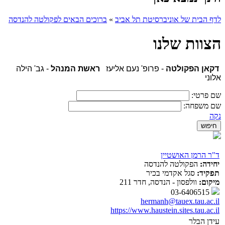
לדף הבית של אוניברסיטת תל אביב
»
ברוכים הבאים לפקולטה להנדסה
הצוות שלנו
דקאן הפקולטה
- פרופ' נעם אליעז
ראשת המנהל
- גב' הילה
אלוני
שם פרטי:
שם משפחה:
נקה
ד"ר הרמן האושטיין
יחידה:
הפקולטה להנדסה
תפקיד:
סגל אקדמי בכיר
מיקום:
וולפסון - הנדסה, חדר 211
03-6406515
hermanh@tauex.tau.ac.il
https://www.haustein.sites.tau.ac.il
עידן הבלר