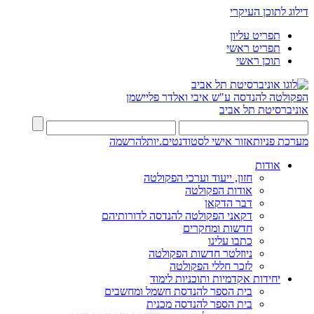
דילוג לתוכן העיקרי
תפריט עליון
תפריט ראשי
תוכן ראשי
הפקולטה להנדסה
ע"ש איבי ואלדר פליישמן
אוניברסיטת תל אביב
מערכת פניות
אזור אישי לסטודנטים.יות
להרשמה
אודות
חזון, ייעוד וערכי הפקולטה
אודות הפקולטה
דבר הדקאן
דקאני הפקולטה להנדסה לדורותיהם
חדשות ומחקרים
כתבו עלינו
ניוזלטר חדשות הפקולטה
לזכר חללי הפקולטה
יחידות אקדמיות ותוכניות לימוד
בית הספר להנדסת חשמל ומחשבים
בית הספר להנדסה מכנית