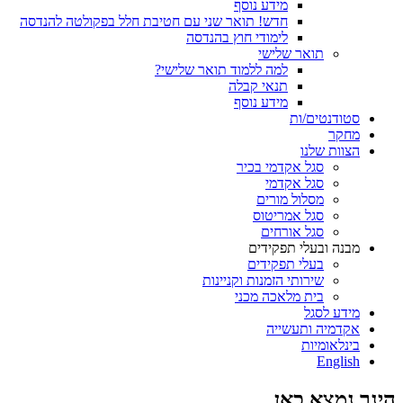
מידע נוסף
חדש! תואר שני עם חטיבת חלל בפקולטה להנדסה
לימודי חוץ בהנדסה
תואר שלישי
למה ללמוד תואר שלישי?
תנאי קבלה
מידע נוסף
סטודנטים/ות
מחקר
הצוות שלנו
סגל אקדמי בכיר
סגל אקדמי
מסלול מורים
סגל אמריטוס
סגל אורחים
מבנה ובעלי תפקידים
בעלי תפקידים
שירותי הזמנות וקניינות
בית מלאכה מכני
מידע לסגל
אקדמיה ותעשייה
בינלאומיות
English
הינך נמצא כאן