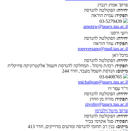
פרופ' אמוץ וינברג
יחידה:
הפקולטה להנדסה
תפקיד:
עמית הוראה
03-5279439
amotzw@tauex.tau.ac.il
רועי ורסנו
יחידה:
הפקולטה להנדסה
תפקיד:
עוזר הוראה
roeeversano@mail.tau.ac.il
מיכל ז'אן
יחידה:
הפקולטה להנדסה
תפקיד:
רכז/ת מינהל - המחלקה להנדסת חשמל אלקטרוניקה פיזיקלית
מיקום:
הנדסת חשמל מעבד, חדר 244
03-6408765
michaljean@tauex.tau.ac.il
ד"ר עפר זיו
יחידה:
הפקולטה להנדסה
תפקיד:
מורה מן החוץ
zivofer@tauex.tau.ac.il
פרופ' מיטל זילברמן
יחידה:
הפקולטה להנדסה
תפקיד:
סגל אקדמי בכיר
מיקום:
בנין רב תחומי להנדסה ומדעים מדוייקים, חדר 413