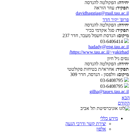
יחידה:
הפקולטה להנדסה
תפקיד:
עוזר הוראה
davidhaggiag@mail.tau.ac.il
פרופ' יקיר חדד
יחידה:
הפקולטה להנדסה
תפקיד:
סגל אקדמי בכיר
מיקום:
הנדסת חשמל מעבד, חדר 237
03-6406414
hadady@eng.tau.ac.il
https://www.tau.ac.il/~yakirhad/
נסים גיל חיון
יחידה:
הפקולטה להנדסה
תפקיד:
אחראי/ת בטיחות פקולטטי
מיקום:
וולפסון - הנדסה, חדר 309
03-6408795
03-6408795
gilha@tauex.tau.ac.il
הבא
הקודם
מידע כללי
יצירת קשר ודרכי הגעה
אלפון