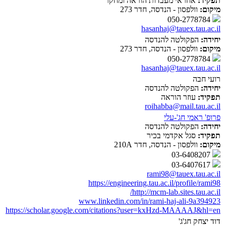
תפקיד:
אחראי מעבדות הוראה ומחקר
מיקום:
וולפסון - הנדסה, חדר 273
050-2778784
hasanhaj@tauex.tau.ac.il
יחידה:
הפקולטה להנדסה
מיקום:
וולפסון - הנדסה, חדר 273
050-2778784
hasanhaj@tauex.tau.ac.il
רועי חבה
יחידה:
הפקולטה להנדסה
תפקיד:
עוזר הוראה
roihabba@mail.tau.ac.il
פרופ' ראמי חג'-עלי
יחידה:
הפקולטה להנדסה
תפקיד:
סגל אקדמי בכיר
מיקום:
וולפסון - הנדסה, חדר 210A
03-6408207
03-6407617
rami98@tauex.tau.ac.il
https://engineering.tau.ac.il/profile/rami98
http://mcm-lab.sites.tau.ac.il/
www.linkedin.com/in/rami-haj-ali-9a394923
https://scholar.google.com/citations?user=kxHzd-MAAAAJ&hl=en
דוד יצחק חג'ג'