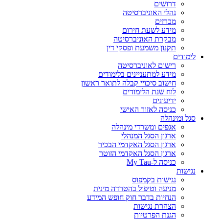
דרושים
נהלי האוניברסיטה
מכרזים
מידע לשעת חירום
מבקרת האוניברסיטה
תקנון משמעת ופסקי דין
לימודים
רישום לאוניברסיטה
מידע למתעניינים בלימודים
חישוב סיכויי קבלה לתואר ראשון
לוח שנת הלימודים
ידיעונים
כניסה לאזור האישי
סגל ומינהלה
אגפים ומשרדי מינהלה
ארגון הסגל המנהלי
ארגון הסגל האקדמי הבכיר
ארגון הסגל האקדמי הזוטר
כניסה ל-My Tau
נגישות
נגישות בקמפוס
מניעה וטיפול בהטרדה מינית
הנחיות בדבר חוק חופש המידע
הצהרת נגישות
הגנת הפרטיות