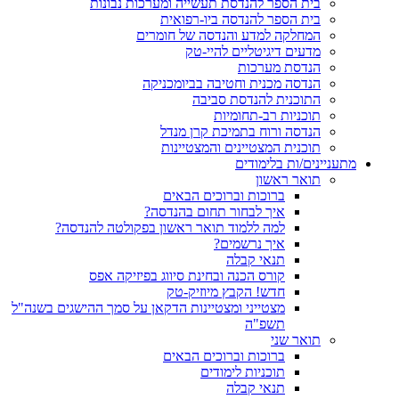
בית הספר להנדסת תעשייה ומערכות נבונות
בית הספר להנדסה ביו-רפואית
המחלקה למדע והנדסה של חומרים
מדעים דיגיטליים להיי-טק
הנדסת מערכות
הנדסה מכנית וחטיבה בביומכניקה
התוכנית להנדסת סביבה
תוכניות רב-תחומיות
הנדסה ורוח בתמיכת קרן מנדל
תוכנית המצטיינים והמצטיינות
מתעניינים/ות בלימודים
תואר ראשון
ברוכות וברוכים הבאים
איך לבחור תחום בהנדסה?
למה ללמוד תואר ראשון בפקולטה להנדסה?
איך נרשמים?
תנאי קבלה
קורס הכנה ובחינת סיווג בפיזיקה אפס
חדש! הקבץ מיוזיק-טק
מצטייני ומצטיינות הדקאן על סמך ההישגים בשנה"ל
תשפ"ה
תואר שני
ברוכות וברוכים הבאים
תוכניות לימודים
תנאי קבלה