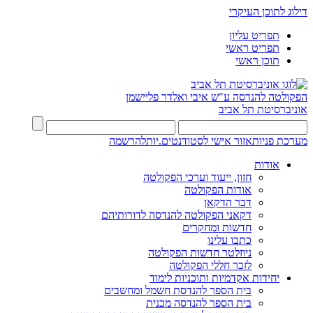
דילוג לתוכן העיקרי
תפריט עליון
תפריט ראשי
תוכן ראשי
הפקולטה להנדסה
ע"ש איבי ואלדר פליישמן
אוניברסיטת תל אביב
מערכת פניות
אזור אישי לסטודנטים.יות
להרשמה
אודות
חזון, ייעוד וערכי הפקולטה
אודות הפקולטה
דבר הדקאן
דקאני הפקולטה להנדסה לדורותיהם
חדשות ומחקרים
כתבו עלינו
ניוזלטר חדשות הפקולטה
לזכר חללי הפקולטה
יחידות אקדמיות ותוכניות לימוד
בית הספר להנדסת חשמל ומחשבים
בית הספר להנדסה מכנית