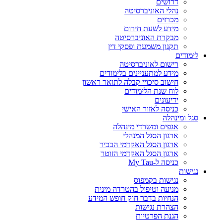
דרושים
נהלי האוניברסיטה
מכרזים
מידע לשעת חירום
מבקרת האוניברסיטה
תקנון משמעת ופסקי דין
לימודים
רישום לאוניברסיטה
מידע למתעניינים בלימודים
חישוב סיכויי קבלה לתואר ראשון
לוח שנת הלימודים
ידיעונים
כניסה לאזור האישי
סגל ומינהלה
אגפים ומשרדי מינהלה
ארגון הסגל המנהלי
ארגון הסגל האקדמי הבכיר
ארגון הסגל האקדמי הזוטר
כניסה ל-My Tau
נגישות
נגישות בקמפוס
מניעה וטיפול בהטרדה מינית
הנחיות בדבר חוק חופש המידע
הצהרת נגישות
הגנת הפרטיות