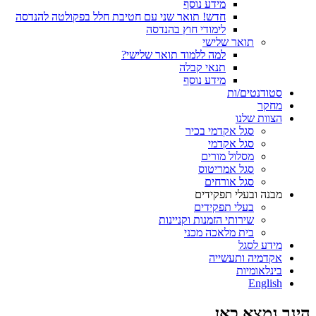
מידע נוסף
חדש! תואר שני עם חטיבת חלל בפקולטה להנדסה
לימודי חוץ בהנדסה
תואר שלישי
למה ללמוד תואר שלישי?
תנאי קבלה
מידע נוסף
סטודנטים/ות
מחקר
הצוות שלנו
סגל אקדמי בכיר
סגל אקדמי
מסלול מורים
סגל אמריטוס
סגל אורחים
מבנה ובעלי תפקידים
בעלי תפקידים
שירותי הזמנות וקניינות
בית מלאכה מכני
מידע לסגל
אקדמיה ותעשייה
בינלאומיות
English
הינך נמצא כאן