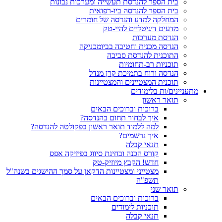
בית הספר להנדסת תעשייה ומערכות נבונות
בית הספר להנדסה ביו-רפואית
המחלקה למדע והנדסה של חומרים
מדעים דיגיטליים להיי-טק
הנדסת מערכות
הנדסה מכנית וחטיבה בביומכניקה
התוכנית להנדסת סביבה
תוכניות רב-תחומיות
הנדסה ורוח בתמיכת קרן מנדל
תוכנית המצטיינים והמצטיינות
מתעניינים/ות בלימודים
תואר ראשון
ברוכות וברוכים הבאים
איך לבחור תחום בהנדסה?
למה ללמוד תואר ראשון בפקולטה להנדסה?
איך נרשמים?
תנאי קבלה
קורס הכנה ובחינת סיווג בפיזיקה אפס
חדש! הקבץ מיוזיק-טק
מצטייני ומצטיינות הדקאן על סמך ההישגים בשנה"ל
תשפ"ה
תואר שני
ברוכות וברוכים הבאים
תוכניות לימודים
תנאי קבלה