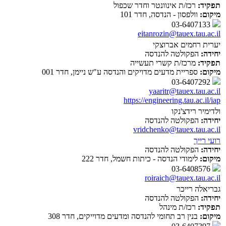
תפקיד:
רכז/ת אינוונטר וחדר שכפול
מיקום:
וולפסון - הנדסה, חדר 101
03-6407133
eitanrozin@tauex.tau.ac.il
יערית רחמים אברוצקי
יחידה:
הפקולטה להנדסה
תפקיד:
מרכז/ת קשרי תעשייה
מיקום:
ספריית מדעים מדויקים והנדסה ע"ש ניימן, חדר 001
03-6407292
yaaritr@tauex.tau.ac.il
https://engineering.tau.ac.il/iap
ולדימיר רידצ'נקו
יחידה:
הפקולטה להנדסה
vridchenko@tauex.tau.ac.il
רועי רייך
יחידה:
הפקולטה להנדסה
מיקום:
לימודי הנדסה - כיתות חשמל, חדר 222
03-6408576
roiraich@tauex.tau.ac.il
גבריאלה רייכר
יחידה:
הפקולטה להנדסה
תפקיד:
רכז/ת מינהל
מיקום:
בנין רב תחומי להנדסה ומדעים מדוייקים, חדר 308