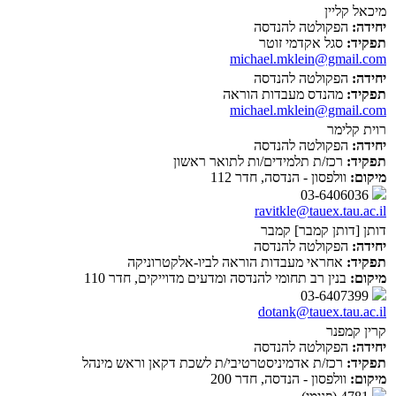
מיכאל קליין
יחידה:
הפקולטה להנדסה
תפקיד:
סגל אקדמי זוטר
michael.mklein@gmail.com
יחידה:
הפקולטה להנדסה
תפקיד:
מהנדס מעבדות הוראה
michael.mklein@gmail.com
רוית קלימר
יחידה:
הפקולטה להנדסה
תפקיד:
רכז/ת תלמידים/ות לתואר ראשון
מיקום:
וולפסון - הנדסה, חדר 112
03-6406036
ravitkle@tauex.tau.ac.il
דותן [דותן קמבר] קמבר
יחידה:
הפקולטה להנדסה
תפקיד:
אחראי מעבדות הוראה לביו-אלקטרוניקה
מיקום:
בנין רב תחומי להנדסה ומדעים מדוייקים, חדר 110
03-6407399
dotank@tauex.tau.ac.il
קרין קמפנר
יחידה:
הפקולטה להנדסה
תפקיד:
רכז/ת אדמיניסטרטיבי/ת לשכת דקאן וראש מינהל
מיקום:
וולפסון - הנדסה, חדר 200