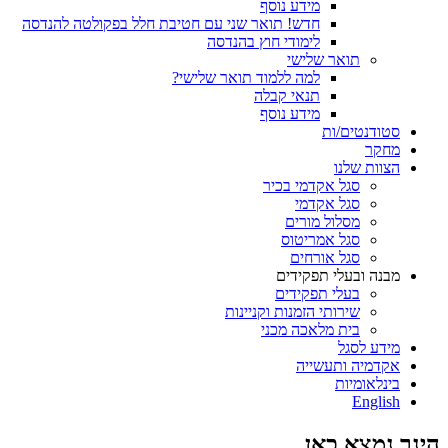
מידע נוסף
חדש! תואר שני עם חטיבת חלל בפקולטה להנדסה
לימודי חוץ בהנדסה
תואר שלישי
למה ללמוד תואר שלישי?
תנאי קבלה
מידע נוסף
סטודנטים/ות
מחקר
הצוות שלנו
סגל אקדמי בכיר
סגל אקדמי
מסלול מורים
סגל אמריטוס
סגל אורחים
מבנה ובעלי תפקידים
בעלי תפקידים
שירותי הזמנות וקניינות
בית מלאכה מכני
מידע לסגל
אקדמיה ותעשייה
בינלאומיות
English
הינך נמצא כאן