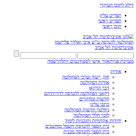
דילוג לתוכן העיקרי
תפריט עליון
תפריט ראשי
תוכן ראשי
הפקולטה להנדסה
ע"ש איבי ואלדר פליישמן
אוניברסיטת תל אביב
מערכת פניות
אזור אישי לסטודנטים.יות
להרשמה
אודות
חזון, ייעוד וערכי הפקולטה
אודות הפקולטה
דבר הדקאן
דקאני הפקולטה להנדסה לדורותיהם
חדשות ומחקרים
כתבו עלינו
ניוזלטר חדשות הפקולטה
לזכר חללי הפקולטה
יחידות אקדמיות ותוכניות לימוד
בית הספר להנדסת חשמל ומחשבים
בית הספר להנדסה מכנית