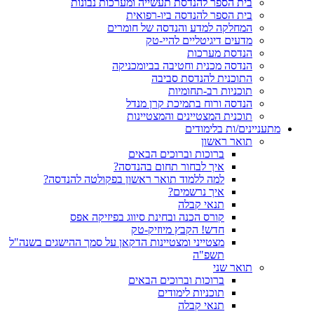
בית הספר להנדסת תעשייה ומערכות נבונות
בית הספר להנדסה ביו-רפואית
המחלקה למדע והנדסה של חומרים
מדעים דיגיטליים להיי-טק
הנדסת מערכות
הנדסה מכנית וחטיבה בביומכניקה
התוכנית להנדסת סביבה
תוכניות רב-תחומיות
הנדסה ורוח בתמיכת קרן מנדל
תוכנית המצטיינים והמצטיינות
מתעניינים/ות בלימודים
תואר ראשון
ברוכות וברוכים הבאים
איך לבחור תחום בהנדסה?
למה ללמוד תואר ראשון בפקולטה להנדסה?
איך נרשמים?
תנאי קבלה
קורס הכנה ובחינת סיווג בפיזיקה אפס
חדש! הקבץ מיוזיק-טק
מצטייני ומצטיינות הדקאן על סמך ההישגים בשנה"ל
תשפ"ה
תואר שני
ברוכות וברוכים הבאים
תוכניות לימודים
תנאי קבלה