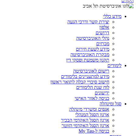
הקודם
מידע כללי
יצירת קשר ודרכי הגעה
אלפון
דרושים
נהלי האוניברסיטה
מכרזים
מידע לשעת חירום
מבקרת האוניברסיטה
תקנון משמעת ופסקי דין
לימודים
רישום לאוניברסיטה
מידע למתעניינים בלימודים
חישוב סיכויי קבלה לתואר ראשון
לוח שנת הלימודים
ידיעונים
כניסה לאזור האישי
סגל ומינהלה
אגפים ומשרדי מינהלה
ארגון הסגל המנהלי
ארגון הסגל האקדמי הבכיר
ארגון הסגל האקדמי הזוטר
כניסה ל-My Tau