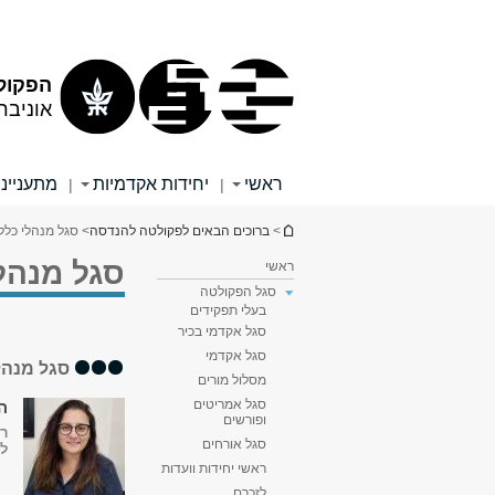
תוכן
תפריט
עליון
ראשי
הפקול
אוניבר
ראשי
יחידות אקדמיות
מתענייני
|
|
הינך נמצא כאן
>
ברוכים הבאים לפקולטה להנדסה
> סגל מנהלי כללי
סגל מנהלי
ראשי
סגל הפקולטה
בעלי תפקידים
סגל אקדמי בכיר
סגל אקדמי
סגל מנהל
מסלול מורים
סגל אמריטים
ה
ופורשים
ר
סגל אורחים
ל
ראשי יחידות וועדות
לזכרם