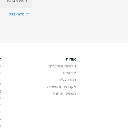
ד"ר איתי ברנע
דני משה ברקו
עמודים
אודות
ה
חדשות ומחקרים
ס
אירועים
ס
כתבו עלינו
נ
ה
אקדמיה ותעשייה
מ
תשאלו אותנו!
ס
ס
ס
ל
מ