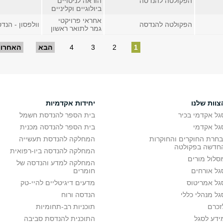
הפקולטה להנדסה
הוראה לניסויים
ביולוגיים וקליניים
אחראי פרויקטי
הפקולטה להנדסה
וולפסון - הנדסה
גמר לתואר ראשון
1
2
3
4
הבא
האחרון
צוות שלנו
יחידות אקדמיות
גל אקדמי בכיר
בית הספר להנדסת חשמל
גל אקדמי
בית הספר להנדסה מכנית
בחרת החוקרים והחוקרות
המחלקה להנדסת תעשייה
חדשה בפקולטה
המחלקה להנדסה ביו-רפואית
סלול מורים
המחלקה למדע והנדסה של
גל אורחים
חומרים
גל אמריטוס
מדעים דיגיטליים להיי-טק
גל מנהלי כללי
הנדסה ורוח
זכרם
תוכניות רב-תחומיות
ידע לסגל
התוכנית להנדסת סביבה