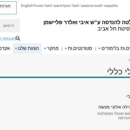
מערכת פ
אלפון
שער לסטודנטים
שער לסגל האקדמי
שער לסגל המנהלי
English
חיפוש
טה להנדסה
ע"ש איבי ואלדר פליישמן
סיטת תל אביב
חיפוש באתר ז
ם.ות בלימודים
סטודנטים.ות
מחקר
הצוות שלנו
אקדמי
|
|
 כללי
י
ילה אלוני מנשה
אש מנהל הפקולטה
הנדסה