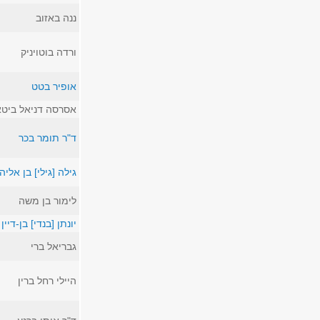
ננה באזוב
ורדה בוטויניק
אופיר בטט
אסרסה דניאל ביטאו
ד"ר תומר בכר
גילה [גילי] בן אליה
לימור בן משה
יונתן [בנדי] בן-דיין
גבריאל ברי
היילי רחל ברין