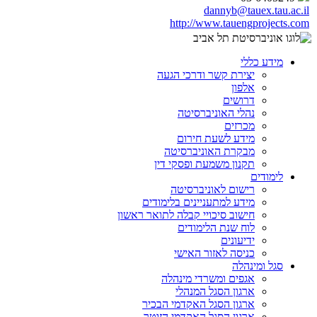
dannyb@tauex.tau.ac.il
http://www.tauengprojects.com
מידע כללי
יצירת קשר ודרכי הגעה
אלפון
דרושים
נהלי האוניברסיטה
מכרזים
מידע לשעת חירום
מבקרת האוניברסיטה
תקנון משמעת ופסקי דין
לימודים
רישום לאוניברסיטה
מידע למתעניינים בלימודים
חישוב סיכויי קבלה לתואר ראשון
לוח שנת הלימודים
ידיעונים
כניסה לאזור האישי
סגל ומינהלה
אגפים ומשרדי מינהלה
ארגון הסגל המנהלי
ארגון הסגל האקדמי הבכיר
ארגון הסגל האקדמי הזוטר