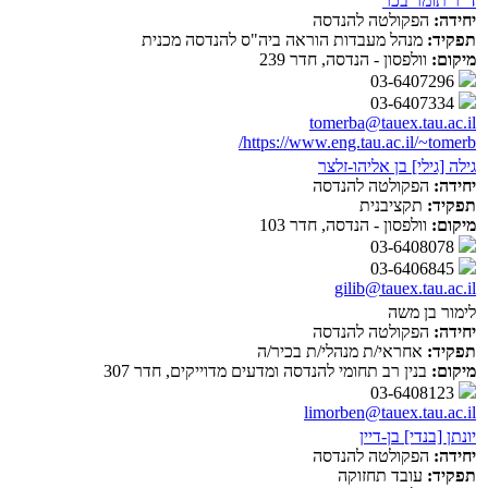
ד"ר תומר בכר
יחידה:
הפקולטה להנדסה
תפקיד:
מנהל מעבדות הוראה ביה"ס להנדסה מכנית
מיקום:
וולפסון - הנדסה, חדר 239
03-6407296
03-6407334
tomerba@tauex.tau.ac.il
https://www.eng.tau.ac.il/~tomerb/
גילה [גילי] בן אליהו-זלצר
יחידה:
הפקולטה להנדסה
תפקיד:
תקציבנית
מיקום:
וולפסון - הנדסה, חדר 103
03-6408078
03-6406845
gilib@tauex.tau.ac.il
לימור בן משה
יחידה:
הפקולטה להנדסה
תפקיד:
אחראי/ת מנהלי/ת בכיר/ה
מיקום:
בנין רב תחומי להנדסה ומדעים מדוייקים, חדר 307
03-6408123
limorben@tauex.tau.ac.il
יונתן [בנדי] בן-דיין
יחידה:
הפקולטה להנדסה
תפקיד:
עובד תחזוקה