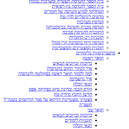
בית הספר להנדסת תעשייה ומערכות נבונות
בית הספר להנדסה ביו-רפואית
המחלקה למדע והנדסה של חומרים
מדעים דיגיטליים להיי-טק
הנדסת מערכות
הנדסה מכנית וחטיבה בביומכניקה
התוכנית להנדסת סביבה
תוכניות רב-תחומיות
הנדסה ורוח בתמיכת קרן מנדל
תוכנית המצטיינים והמצטיינות
מתעניינים/ות בלימודים
תואר ראשון
ברוכות וברוכים הבאים
איך לבחור תחום בהנדסה?
למה ללמוד תואר ראשון בפקולטה להנדסה?
איך נרשמים?
תנאי קבלה
קורס הכנה ובחינת סיווג בפיזיקה אפס
חדש! הקבץ מיוזיק-טק
מצטייני ומצטיינות הדקאן על סמך ההישגים בשנה"ל
תשפ"ה
תואר שני
ברוכות וברוכים הבאים
תוכניות לימודים
תנאי קבלה