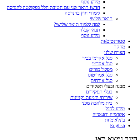
מידע נוסף
חדש! תואר שני עם חטיבת חלל בפקולטה להנדסה
לימודי חוץ בהנדסה
תואר שלישי
למה ללמוד תואר שלישי?
תנאי קבלה
מידע נוסף
סטודנטים/ות
מחקר
הצוות שלנו
סגל אקדמי בכיר
סגל אקדמי
מסלול מורים
סגל אמריטוס
סגל אורחים
מבנה ובעלי תפקידים
בעלי תפקידים
שירותי הזמנות וקניינות
בית מלאכה מכני
מידע לסגל
אקדמיה ותעשייה
בינלאומיות
English
הינך נמצא כאן