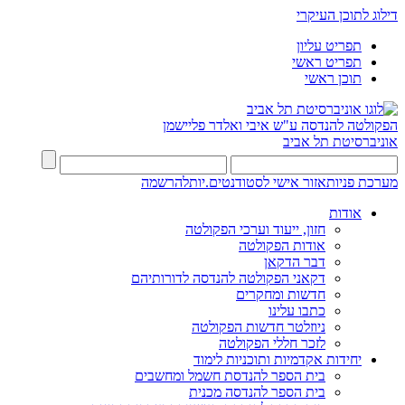
דילוג לתוכן העיקרי
תפריט עליון
תפריט ראשי
תוכן ראשי
הפקולטה להנדסה
ע"ש איבי ואלדר פליישמן
אוניברסיטת תל אביב
מערכת פניות
אזור אישי לסטודנטים.יות
להרשמה
אודות
חזון, ייעוד וערכי הפקולטה
אודות הפקולטה
דבר הדקאן
דקאני הפקולטה להנדסה לדורותיהם
חדשות ומחקרים
כתבו עלינו
ניוזלטר חדשות הפקולטה
לזכר חללי הפקולטה
יחידות אקדמיות ותוכניות לימוד
בית הספר להנדסת חשמל ומחשבים
בית הספר להנדסה מכנית