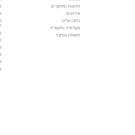
חדשות ומחקרים
ס
אירועים
ס
כתבו עלינו
נ
ה
אקדמיה ותעשייה
מ
תשאלו אותנו!
ס
ס
ס
ל
מ