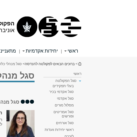
תוכן
תפריט
עליון
ראשי
הפקול
אוניבר
ראשי
יחידות אקדמיות
מתענייני
|
|
הינך נמצא כאן
>
ברוכים הבאים לפקולטה להנדסה
> סגל מנהלי כללי
סגל מנהלי
ראשי
סגל הפקולטה
בעלי תפקידים
סגל אקדמי בכיר
סגל אקדמי
סגל מנהל
מסלול מורים
סגל אמריטים
ה
ופורשים
ר
סגל אורחים
ל
ראשי יחידות וועדות
לזכרם