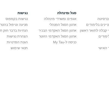
סגל ומינהלה
נגישות
יברסיטה
אגפים ומשרדי מינהלה
נגישות בקמפוס
יינים בלימודים
ארגון הסגל המנהלי
מניעה וטיפול בהטר
י קבלה לתואר ראשון
ארגון הסגל האקדמי הבכיר
הנחיות בדבר חוק ח
ימודים
ארגון הסגל האקדמי הזוטר
הצהרת נגישות
כניסה ל-My Tau
הגנת הפרטיות
 האישי
תנאי שימוש