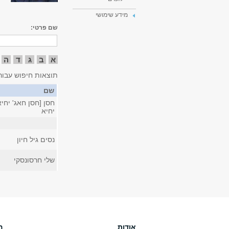
מידע שימושי
שם פרטי:
א
ב
ג
ד
ה
תוצאות חיפוש עבור
שם
חסן [חסן חאג' יחיא
יחיא
נסים גיל חיון
שלי חרסונסקי
אודות
ה