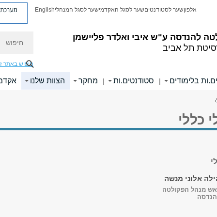
מערכת פ
אלפון
שער לסטודנטים
שער לסגל האקדמי
שער לסגל המנהלי
English
חיפוש
טה להנדסה
ע"ש איבי ואלדר פליישמן
סיטת תל אביב
חיפוש באתר ז
ם.ות בלימודים
סטודנטים.ות
מחקר
הצוות שלנו
אקדמי
|
|
 כללי
י
ילה אלוני מנשה
אש מנהל הפקולטה
הנדסה