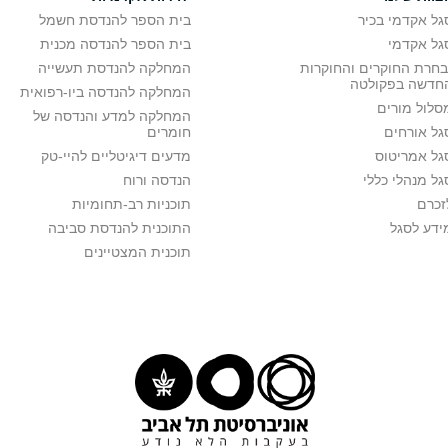
גל אקדמי בכיר
בית הספר להנדסת חשמל
גל אקדמי
בית הספר להנדסה מכנית
בחרת החוקרים והחוקרות
המחלקה להנדסת תעשייה
חדשה בפקולטה
המחלקה להנדסה ביו-רפואית
סלול מורים
המחלקה למדע והנדסה של
גל אורחים
חומרים
גל אמריטוס
מדעים דיגיטליים להיי-טק
גל מנהלי כללי
הנדסה ורוח
זכרם
תוכניות רב-תחומיות
ידע לסגל
התוכנית להנדסת סביבה
תוכנית המצטיינים