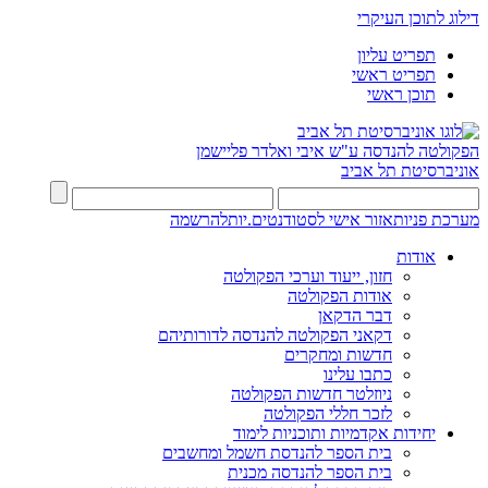
דילוג לתוכן העיקרי
תפריט עליון
תפריט ראשי
תוכן ראשי
הפקולטה להנדסה
ע"ש איבי ואלדר פליישמן
אוניברסיטת תל אביב
מערכת פניות
אזור אישי לסטודנטים.יות
להרשמה
אודות
חזון, ייעוד וערכי הפקולטה
אודות הפקולטה
דבר הדקאן
דקאני הפקולטה להנדסה לדורותיהם
חדשות ומחקרים
כתבו עלינו
ניוזלטר חדשות הפקולטה
לזכר חללי הפקולטה
יחידות אקדמיות ותוכניות לימוד
בית הספר להנדסת חשמל ומחשבים
בית הספר להנדסה מכנית