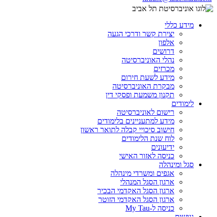
מידע כללי
יצירת קשר ודרכי הגעה
אלפון
דרושים
נהלי האוניברסיטה
מכרזים
מידע לשעת חירום
מבקרת האוניברסיטה
תקנון משמעת ופסקי דין
לימודים
רישום לאוניברסיטה
מידע למתעניינים בלימודים
חישוב סיכויי קבלה לתואר ראשון
לוח שנת הלימודים
ידיעונים
כניסה לאזור האישי
סגל ומינהלה
אגפים ומשרדי מינהלה
ארגון הסגל המנהלי
ארגון הסגל האקדמי הבכיר
ארגון הסגל האקדמי הזוטר
כניסה ל-My Tau
נגישות