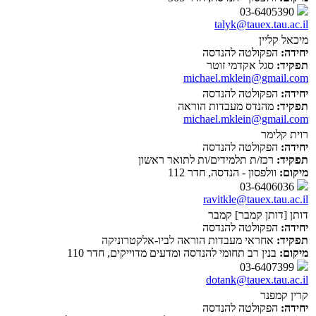
03-6405390
talyk@tauex.tau.ac.il
מיכאל קליין
יחידה:
הפקולטה להנדסה
תפקיד:
סגל אקדמי זוטר
michael.mklein@gmail.com
יחידה:
הפקולטה להנדסה
תפקיד:
מהנדס מעבדות הוראה
michael.mklein@gmail.com
רוית קלימר
יחידה:
הפקולטה להנדסה
תפקיד:
רכז/ת תלמידים/ות לתואר ראשון
מיקום:
וולפסון - הנדסה, חדר 112
03-6406036
ravitkle@tauex.tau.ac.il
דותן [דותן קמבר] קמבר
יחידה:
הפקולטה להנדסה
תפקיד:
אחראי מעבדות הוראה לביו-אלקטרוניקה
מיקום:
בנין רב תחומי להנדסה ומדעים מדוייקים, חדר 110
03-6407399
dotank@tauex.tau.ac.il
קרין קמפנר
יחידה:
הפקולטה להנדסה