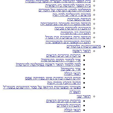
בית הספר להנדסת תעשייה ומערכות נבונות
בית הספר להנדסה ביו-רפואית
המחלקה למדע והנדסה של חומרים
מדעים דיגיטליים להיי-טק
הנדסת מערכות
הנדסה מכנית וחטיבה בביומכניקה
התוכנית להנדסת סביבה
תוכניות רב-תחומיות
הנדסה ורוח בתמיכת קרן מנדל
תוכנית המצטיינים והמצטיינות
מתעניינים/ות בלימודים
תואר ראשון
ברוכות וברוכים הבאים
איך לבחור תחום בהנדסה?
למה ללמוד תואר ראשון בפקולטה להנדסה?
איך נרשמים?
תנאי קבלה
קורס הכנה ובחינת סיווג בפיזיקה אפס
חדש! הקבץ מיוזיק-טק
מצטייני ומצטיינות הדקאן על סמך ההישגים בשנה"ל
תשפ"ה
תואר שני
ברוכות וברוכים הבאים
תוכניות לימודים
תנאי קבלה