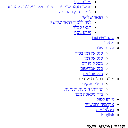
מידע נוסף
חדש! תואר שני עם חטיבת חלל בפקולטה להנדסה
לימודי חוץ בהנדסה
תואר שלישי
למה ללמוד תואר שלישי?
תנאי קבלה
מידע נוסף
סטודנטים/ות
מחקר
הצוות שלנו
סגל אקדמי בכיר
סגל אקדמי
מסלול מורים
סגל אמריטוס
סגל אורחים
מבנה ובעלי תפקידים
בעלי תפקידים
שירותי הזמנות וקניינות
בית מלאכה מכני
מידע לסגל
אקדמיה ותעשייה
בינלאומיות
English
הינך נמצא כאן