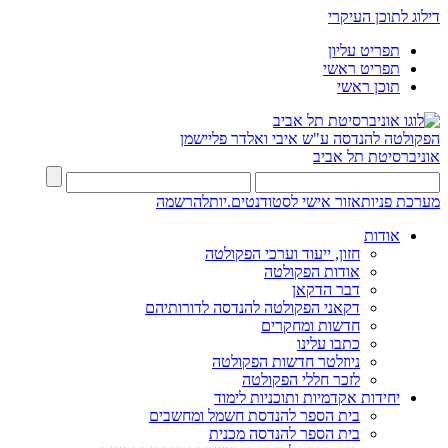
דילוג לתוכן העיקרי
תפריט עליון
תפריט ראשי
תוכן ראשי
הפקולטה להנדסה
ע"ש איבי ואלדר פליישמן
אוניברסיטת תל אביב
מערכת פניות
אזור אישי לסטודנטים.יות
להרשמה
אודות
חזון, ייעוד וערכי הפקולטה
אודות הפקולטה
דבר הדקאן
דקאני הפקולטה להנדסה לדורותיהם
חדשות ומחקרים
כתבו עלינו
ניוזלטר חדשות הפקולטה
לזכר חללי הפקולטה
יחידות אקדמיות ותוכניות לימוד
בית הספר להנדסת חשמל ומחשבים
בית הספר להנדסה מכנית