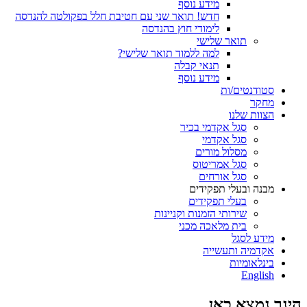
מידע נוסף
חדש! תואר שני עם חטיבת חלל בפקולטה להנדסה
לימודי חוץ בהנדסה
תואר שלישי
למה ללמוד תואר שלישי?
תנאי קבלה
מידע נוסף
סטודנטים/ות
מחקר
הצוות שלנו
סגל אקדמי בכיר
סגל אקדמי
מסלול מורים
סגל אמריטוס
סגל אורחים
מבנה ובעלי תפקידים
בעלי תפקידים
שירותי הזמנות וקניינות
בית מלאכה מכני
מידע לסגל
אקדמיה ותעשייה
בינלאומיות
English
הינך נמצא כאן