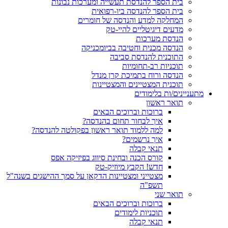
בית הספר להנדסת תעשייה ומערכות נבונות
בית הספר להנדסה ביו-רפואית
המחלקה למדע והנדסה של חומרים
מדעים דיגיטליים להיי-טק
הנדסת מערכות
הנדסה מכנית וחטיבה בביומכניקה
התוכנית להנדסת סביבה
תוכניות רב-תחומיות
הנדסה ורוח בתמיכת קרן מנדל
תוכנית המצטיינים והמצטיינות
מתעניינים/ות בלימודים
תואר ראשון
ברוכות וברוכים הבאים
איך לבחור תחום בהנדסה?
למה ללמוד תואר ראשון בפקולטה להנדסה?
איך נרשמים?
תנאי קבלה
קורס הכנה ובחינת סיווג בפיזיקה אפס
חדש! הקבץ מיוזיק-טק
מצטייני ומצטיינות הדקאן על סמך ההישגים בשנה"ל
תשפ"ה
תואר שני
ברוכות וברוכים הבאים
תוכניות לימודים
תנאי קבלה