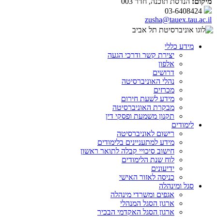
מיקום:
הנדסת תוכנה, חדר 003
03-6408424
zusha@tauex.tau.ac.il
מידע כללי
יצירת קשר ודרכי הגעה
אלפון
דרושים
נהלי האוניברסיטה
מכרזים
מידע לשעת חירום
מבקרת האוניברסיטה
תקנון משמעת ופסקי דין
לימודים
רישום לאוניברסיטה
מידע למתעניינים בלימודים
חישוב סיכויי קבלה לתואר ראשון
לוח שנת הלימודים
ידיעונים
כניסה לאזור האישי
סגל ומינהלה
אגפים ומשרדי מינהלה
ארגון הסגל המנהלי
ארגון הסגל האקדמי הבכיר