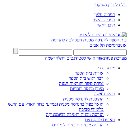
דילוג לתוכן העיקרי
תפריט עליון
תפריט ראשי
תוכן ראשי
בית הספר להנדסה מכנית
הפקולטה להנדסה
אוניברסיטת תל אביב
מערכת פניות
אזור אישי לסטודנטים.יות
להרשמה
מידע כללי
אודות בית הספר
דבר ראש בית הספר
יצירת קשר והוראות הגעה
מימון מחקר וחסויות
תואר ראשון
התוכנית להנדסה מכנית
תואר כפול בהנדסה מכנית ובמדעי כדור הארץ עם הדגש
בלימודי סביבה
הנדסה מכנית וחטיבה בביומכניקה
תארים מתקדמים
הנדסה מכנית תוכניות לימודים