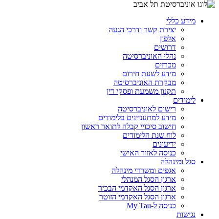
מידע כללי
יצירת קשר ודרכי הגעה
אלפון
דרושים
נהלי האוניברסיטה
מכרזים
מידע לשעת חירום
מבקרת האוניברסיטה
תקנון משמעת ופסקי דין
לימודים
רישום לאוניברסיטה
מידע למתעניינים בלימודים
חישוב סיכויי קבלה לתואר ראשון
לוח שנת הלימודים
ידיעונים
כניסה לאזור האישי
סגל ומינהלה
אגפים ומשרדי מינהלה
ארגון הסגל המנהלי
ארגון הסגל האקדמי הבכיר
ארגון הסגל האקדמי הזוטר
כניסה ל-My Tau
נגישות