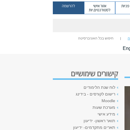
ניות
אזור אישי
להרשמה
לסטודנטים.יות
ה
חיפוש בכל האוניברסיטה
Eng
קישורים שימושיים
לוח שנת הלימודים
רישום לקורסים - בידינג
Moodle
מערכת שעות
מידע אישי
תואר ראשון- ידיעון
תארים מתקדמים- ידיעון