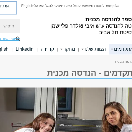
מערכת פ
אלפון
שער לסטודנטים
שער לסגל האקדמי
שער לסגל המנהלי
English
ספר להנדסה מכנית
חיפוש
טה להנדסה
ע"ש איבי ואלדר פליישמן
סיטת תל אביב
חיפוש באתר ז
תקדמים
הצוות שלנו
מחקר
קריירה
Linkedin
lish
|
|
|
|
דסה מכנית
קדמים - הנדסה מכנית