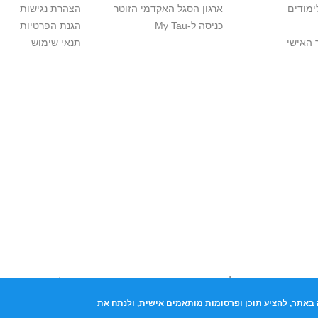
ימודים
ארגון הסגל האקדמי הזוטר
הצהרת נגישות
כניסה ל-My Tau
הגנת הפרטיות
 האישי
תנאי שימוש
יות יוצרים. אם בבעלותך זכויות יוצרים בתכנים שנמצאים פה ו/או השימוש ש
נות בהקדם לכתובת שכאן >>
באתר, להציע תוכן ופרסומות מותאמים אישית, ולנתח את