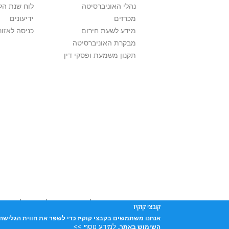
נהלי האוניברסיטה
לוח שנת הל
מכרזים
ידיעונים
מידע לשעת חירום
כניסה לאזור
מבקרת האוניברסיטה
תקנון משמעת ופסקי דין
אוניברסיטת תל אביב עושה כל מאמץ לכבד זכו
קובצי קוקיז
שנעשה בתכנים אלה לדעתך מפר זכויות
נא לפ
אנחנו משתמשים בקבצי קוקיז כדי לשפר את חווית הגלישה 
אוניברסיטת תל-אביב, ת.ד. 39040, תל-אביב 6997801
למידע נוסף >>
השימוש באתר.