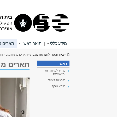
תוכן
תפריט
עליון
ראשי
בית ה
הפקול
אוניבר
מידע כללי
תואר ראשון
תארים מ
|
הינך נמצא כאן
>
בית הספר להנדסה מכנית
> תארים מתקדמים - הנ
תארים מת
ראשי
מידע למועמדות
ומועמדים
תוכניות לימוד
מידע נוסף