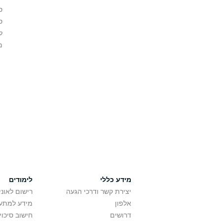
ס
ס
ל
מ
מידע כללי
לימודים
יצירת קשר ודרכי הגעה
רישום לאונ
אלפון
מידע למתענ
דרושים
חישוב סיכוי