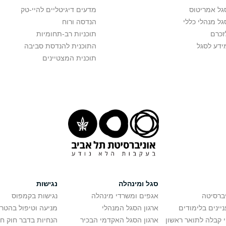
גל אמריטוס
מדעים דיגיטליים להיי-טק
גל מנהלי כללי
הנדסה ורוח
זכרם
תוכניות רב-תחומיות
ידע לסגל
התוכנית להנדסת סביבה
תוכנית המצטיינים
סגל ומינהלה
נגישות
יברסיטה
אגפים ומשרדי מינהלה
נגישות בקמפוס
יינים בלימודים
ארגון הסגל המנהלי
מניעה וטיפול בהטר
י קבלה לתואר ראשון
ארגון הסגל האקדמי הבכיר
הנחיות בדבר חוק ח