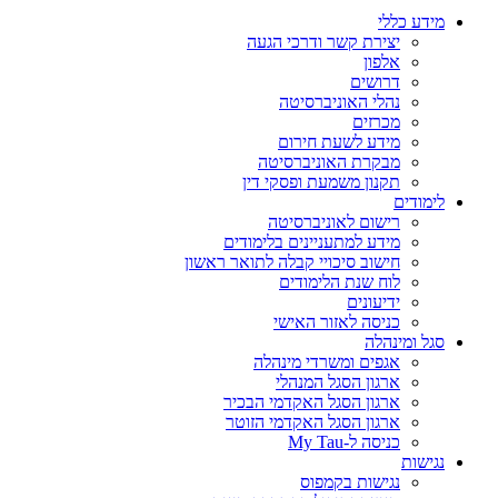
מידע כללי
יצירת קשר ודרכי הגעה
אלפון
דרושים
נהלי האוניברסיטה
מכרזים
מידע לשעת חירום
מבקרת האוניברסיטה
תקנון משמעת ופסקי דין
לימודים
רישום לאוניברסיטה
מידע למתעניינים בלימודים
חישוב סיכויי קבלה לתואר ראשון
לוח שנת הלימודים
ידיעונים
כניסה לאזור האישי
סגל ומינהלה
אגפים ומשרדי מינהלה
ארגון הסגל המנהלי
ארגון הסגל האקדמי הבכיר
ארגון הסגל האקדמי הזוטר
כניסה ל-My Tau
נגישות
נגישות בקמפוס