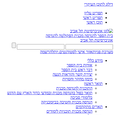
דילוג לתוכן העיקרי
תפריט עליון
תפריט ראשי
תוכן ראשי
בית הספר להנדסה מכנית
הפקולטה להנדסה
אוניברסיטת תל אביב
מערכת פניות
אזור אישי לסטודנטים.יות
להרשמה
מידע כללי
אודות בית הספר
דבר ראש בית הספר
יצירת קשר והוראות הגעה
מימון מחקר וחסויות
תואר ראשון
התוכנית להנדסה מכנית
תואר כפול בהנדסה מכנית ובמדעי כדור הארץ עם הדגש
בלימודי סביבה
הנדסה מכנית וחטיבה בביומכניקה
תארים מתקדמים
הנדסה מכנית תוכניות לימודים