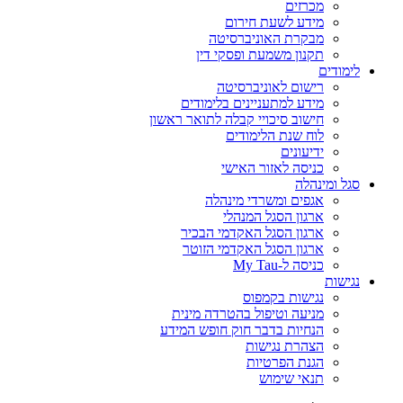
מכרזים
מידע לשעת חירום
מבקרת האוניברסיטה
תקנון משמעת ופסקי דין
לימודים
רישום לאוניברסיטה
מידע למתעניינים בלימודים
חישוב סיכויי קבלה לתואר ראשון
לוח שנת הלימודים
ידיעונים
כניסה לאזור האישי
סגל ומינהלה
אגפים ומשרדי מינהלה
ארגון הסגל המנהלי
ארגון הסגל האקדמי הבכיר
ארגון הסגל האקדמי הזוטר
כניסה ל-My Tau
נגישות
נגישות בקמפוס
מניעה וטיפול בהטרדה מינית
הנחיות בדבר חוק חופש המידע
הצהרת נגישות
הגנת הפרטיות
תנאי שימוש