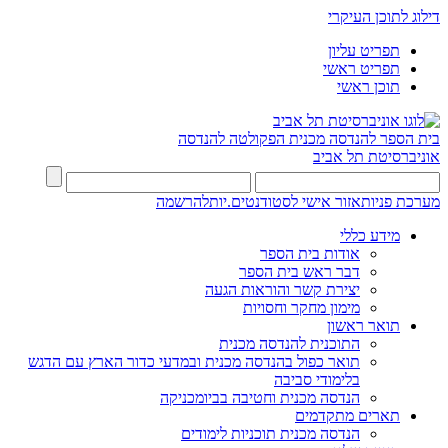
דילוג לתוכן העיקרי
תפריט עליון
תפריט ראשי
תוכן ראשי
בית הספר להנדסה מכנית
הפקולטה להנדסה
אוניברסיטת תל אביב
מערכת פניות
אזור אישי לסטודנטים.יות
להרשמה
מידע כללי
אודות בית הספר
דבר ראש בית הספר
יצירת קשר והוראות הגעה
מימון מחקר וחסויות
תואר ראשון
התוכנית להנדסה מכנית
תואר כפול בהנדסה מכנית ובמדעי כדור הארץ עם הדגש
בלימודי סביבה
הנדסה מכנית וחטיבה בביומכניקה
תארים מתקדמים
הנדסה מכנית תוכניות לימודים