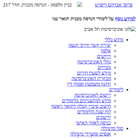
פרופ' אברהם זייפרט
בניין וולפסון - הנדסה מכנית, חדר 217
למידע נוסף
על לימודי הנדסה מכנית תואר שני
מידע כללי
יצירת קשר ודרכי הגעה
אלפון
דרושים
נהלי האוניברסיטה
מכרזים
מידע לשעת חירום
מבקרת האוניברסיטה
תקנון משמעת ופסקי דין
לימודים
רישום לאוניברסיטה
מידע למתעניינים בלימודים
חישוב סיכויי קבלה לתואר ראשון
לוח שנת הלימודים
ידיעונים
כניסה לאזור האישי
סגל ומינהלה
אגפים ומשרדי מינהלה