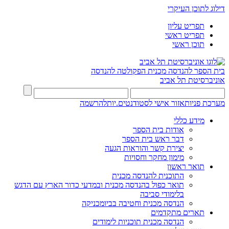
דילוג לתוכן העיקרי
תפריט עליון
תפריט ראשי
תוכן ראשי
בית הספר להנדסה מכנית
הפקולטה להנדסה
אוניברסיטת תל אביב
מערכת פניות
אזור אישי לסטודנטים.יות
להרשמה
מידע כללי
אודות בית הספר
דבר ראש בית הספר
יצירת קשר והוראות הגעה
מימון מחקר וחסויות
תואר ראשון
התוכנית להנדסה מכנית
תואר כפול בהנדסה מכנית ובמדעי כדור הארץ עם הדגש
בלימודי סביבה
הנדסה מכנית וחטיבה בביומכניקה
תארים מתקדמים
הנדסה מכנית תוכניות לימודים