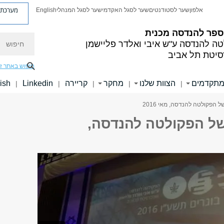
מערכת פ
אלפון
שער לסטודנטים
שער לסגל האקדמי
שער לסגל המנהלי
English
ספר להנדסה מכנית
חיפוש
טה להנדסה
ע"ש איבי ואלדר פליישמן
סיטת תל אביב
חיפוש באתר ז
מתקדמים
הצוות שלנו
מחקר
קריירה
Linkedin
ish
|
|
|
|
|
 הפקולטה להנדסה, מאי 2016
של הפקולטה להנדסה,