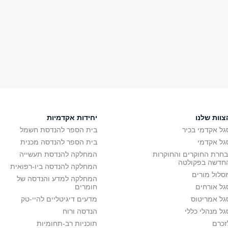
צוות שלנו
יחידות אקדמיות
גל אקדמי בכיר
בית הספר להנדסת חשמל
גל אקדמי
בית הספר להנדסה מכנית
בחרת החוקרים והחוקרות
המחלקה להנדסת תעשייה
חדשה בפקולטה
המחלקה להנדסה ביו-רפואית
סלול מורים
המחלקה למדע והנדסה של
גל אורחים
חומרים
גל אמריטוס
מדעים דיגיטליים להיי-טק
גל מנהלי כללי
הנדסה ורוח
זכרם
תוכניות רב-תחומיות