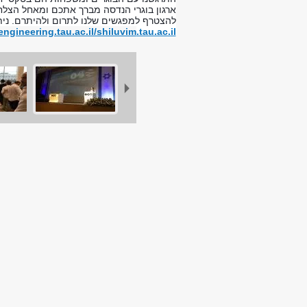
ארגון בוגרי הנדסה מברך אתכם ומאחל הצל
להצטרף למפגשים שלנו לתרום ולהיתרם. ניתן 
/engineering.tau.ac.il/shiluvim
.tau.ac.il