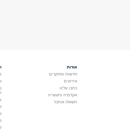
אודות
ה
חדשות ומחקרים
ס
אירועים
ס
כתבו עלינו
נ
ה
אקדמיה ותעשייה
מ
תשאלו אותנו!
ס
ס
ס
ל