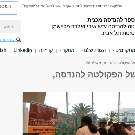
מערכת פ
אלפון
שער לסטודנטים
שער לסגל האקדמי
שער לסגל המנהלי
English
ספר להנדסה מכנית
חיפוש
טה להנדסה
ע"ש איבי ואלדר פליישמן
סיטת תל אביב
חיפוש באתר ז
מתקדמים
הצוות שלנו
מחקר
קריירה
Linkedin
ish
|
|
|
|
|
 הפקולטה להנדסה, מאי 2016
של הפקולטה להנדסה,