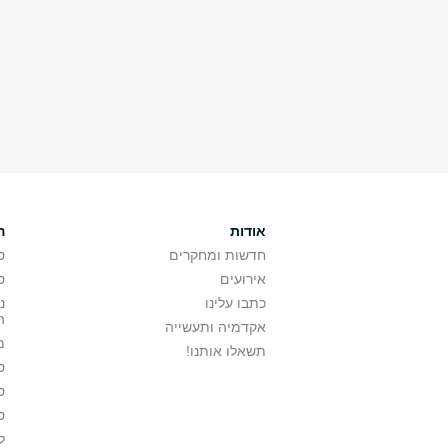
אודות
ה
חדשות ומחקרים
ס
אירועים
ס
כתבו עלינו
נ
ה
אקדמיה ותעשייה
מ
תשאלו אותנו!
ס
ס
ס
ל