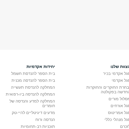
צוות שלנו
יחידות אקדמיות
גל אקדמי בכיר
בית הספר להנדסת חשמל
גל אקדמי
בית הספר להנדסה מכנית
בחרת החוקרים והחוקרות
המחלקה להנדסת תעשייה
חדשה בפקולטה
המחלקה להנדסה ביו-רפואית
סלול מורים
המחלקה למדע והנדסה של
גל אורחים
חומרים
גל אמריטוס
מדעים דיגיטליים להיי-טק
גל מנהלי כללי
הנדסה ורוח
זכרם
תוכניות רב-תחומיות