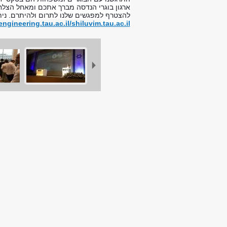
ארגון בוגרי הנדסה מברך אתכם ומאחל הצל
להצטרף למפגשים שלנו לתרום ולהיתרם. ניתן 
/engineering.tau.ac.il/shiluvim
.tau.ac.il