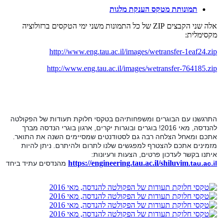
תמונותת מטקס הענקת מלגות
אלה שני הקבצים
ZIP
של כל התמונות משני ימי הטקסים ברזולוציה
מקסימלית:
http://www.eng.tau.ac.il/images/wetransfer-1eaf24.zip
http://www.eng.tau.ac.il/images/wetransfer-764185.zip
התרגשנו עם הבוגרים ומשפחותיהם בטקסי חלוקת תעודות של הפקולטה
להנדסה, מאי 2016! בוגרים ובוגרות יקרים, ארגון בוגרי הנדסה מברך
אתכם ומאחל הצלחה רבה גם לסטודנטים שמסיימים השנה את התואר.
מזמינים אתכם להצטרף למפגשים שלנו לתרום ולהיתרם. ניתן להיות
איתנו בקשר לעדכון פרטים, הצעות ורעיונות:
https://engineering.tau.ac.il/shiluvim
.tau.ac.il
מהנדסים עתיד ביחד