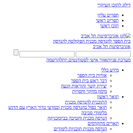
דילוג לתוכן העיקרי
תפריט עליון
תפריט ראשי
תוכן ראשי
בית הספר להנדסה מכנית
הפקולטה להנדסה
אוניברסיטת תל אביב
מערכת פניות
אזור אישי לסטודנטים.יות
להרשמה
מידע כללי
אודות בית הספר
דבר ראש בית הספר
יצירת קשר והוראות הגעה
מימון מחקר וחסויות
תואר ראשון
התוכנית להנדסה מכנית
תואר כפול בהנדסה מכנית ובמדעי כדור הארץ עם הדגש
בלימודי סביבה
הנדסה מכנית וחטיבה בביומכניקה
תארים מתקדמים
הנדסה מכנית תוכניות לימודים