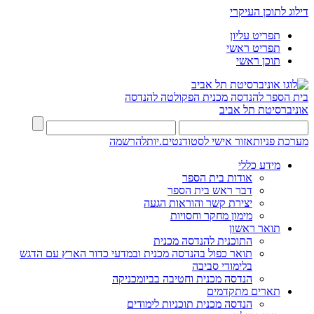
דילוג לתוכן העיקרי
תפריט עליון
תפריט ראשי
תוכן ראשי
בית הספר להנדסה מכנית
הפקולטה להנדסה
אוניברסיטת תל אביב
מערכת פניות
אזור אישי לסטודנטים.יות
להרשמה
מידע כללי
אודות בית הספר
דבר ראש בית הספר
יצירת קשר והוראות הגעה
מימון מחקר וחסויות
תואר ראשון
התוכנית להנדסה מכנית
תואר כפול בהנדסה מכנית ובמדעי כדור הארץ עם הדגש
בלימודי סביבה
הנדסה מכנית וחטיבה בביומכניקה
תארים מתקדמים
הנדסה מכנית תוכניות לימודים