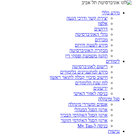
מידע כללי
יצירת קשר ודרכי הגעה
אלפון
דרושים
נהלי האוניברסיטה
מכרזים
מידע לשעת חירום
מבקרת האוניברסיטה
תקנון משמעת ופסקי דין
לימודים
רישום לאוניברסיטה
מידע למתעניינים בלימודים
חישוב סיכויי קבלה לתואר ראשון
לוח שנת הלימודים
ידיעונים
כניסה לאזור האישי
סגל ומינהלה
אגפים ומשרדי מינהלה
ארגון הסגל המנהלי
ארגון הסגל האקדמי הבכיר
ארגון הסגל האקדמי הזוטר
כניסה ל-My Tau
נגישות