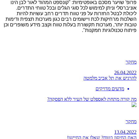
פרופ' שויער מסכם באופטימיות: "קונספט המהוד לאור לבן הינו
אוניברסלי וניתן למימוש לכל סוגי הגלים ובכל טווחי התדרים.
ליכולת לבטל החזרות על פני טווח תדרים רחב עשויות להיות
השלכות מרחיקות לכת ויישומים רבים כגון מערכות תצפית ודימות
טובות יותר, מערכות תקשורת בעלות טווח וקצב מידע משופרים וכן
פיתוח טכנולוגיות חמקנות".
מחקר
26.04.2022
להרגיש את תל אביב מלמטה
מדעים מדויקים
מה קורה מתחת לאספלט של העיר ללא הפסקה?
מחקר
13.04.2022
האם החיסון בטוח? שאלו את החיישן!