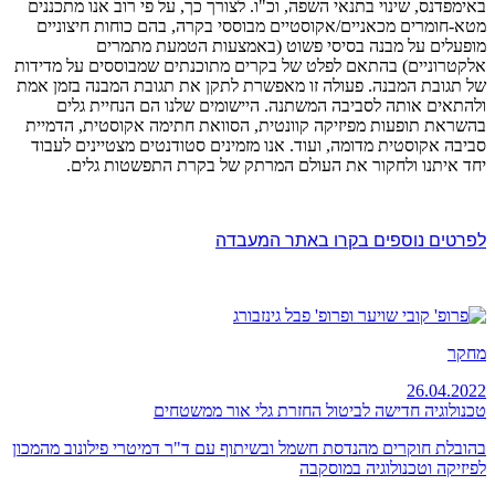
באימפדנס, שינוי בתנאי השפה, וכ"ו. לצורך כך, על פי רוב אנו מתכננים
מטא-חומרים מכאניים/אקוסטיים מבוססי בקרה, בהם כוחות חיצוניים
מופעלים על מבנה בסיסי פשוט (באמצעות הטמעת מתמרים
אלקטרוניים) בהתאם לפלט של בקרים מתוכנתים שמבוססים על מדידות
של תגובת המבנה. פעולה זו מאפשרת לתקן את תגובת המבנה בזמן אמת
ולהתאים אותה לסביבה המשתנה. היישומים שלנו הם הנחיית גלים
בהשראת תופעות מפיזיקה קוונטית, הסוואת חתימה אקוסטית, הדמיית
סביבה אקוסטית מדומה, ועוד. אנו מזמינים סטודנטים מצטיינים לעבוד
יחד איתנו ולחקור את העולם המרתק של בקרת התפשטות גלים.
לפרטים נוספים בקרו באתר המעבדה
מחקר
26.04.2022
טכנולוגיה חדישה לביטול החזרת גלי אור ממשטחים
בהובלת חוקרים מהנדסת חשמל ובשיתוף עם ד"ר דמיטרי פילונוב מהמכון
לפיזיקה וטכנולוגיה במוסקבה