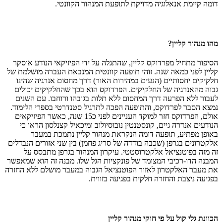
דומה קיימת אנאלוגיה מדויקת לתופעת המנהור הקוונטי.
מהו מנהור קליין?
הסיפור מתחיל מפרדוקס קליין, שהתגלה על ידי הפיזיקאי הנודע אוסקר
קליין לפני כמאה שנה. זוהי תופעה קוונטית המנבאת העברה מושלמת של
חלקיקים יחסותיים (הנעים במהירות האור) דרך מחסום אנרגיה שהינו
גבוה מהאנרגיה של החלקיקים. הפרדוקס הוא בכך שהחלקיקים יכולים
לעבור ללא הפרעה דרך המחסום ללא תלות בגובהו ורוחבו. עם השנים
נמצא הסבר לפרדוקס, והתופעה הפכה לתרגיל סטנדרטי בספרי הלימוד.
אולם, הפרדוקס חזר למוקד העניינים לפני כ15 שנה, כאשר הפיזיקאים
הנודעים אנדרה גיים, קונסטנטין נובוסיולוב ומיכאיל קצנלסון הראו כי
באופן מפתיע, תופעה דומה הנקראת מנהור קליין נתמכת במעבר
אלקטרונים בגרפן (שכבה בודדה של סריג פחמן) בין שני אזורים הנבדלים
זה מזה בפוטנציאל אלקטרוסטטי. עיקרון המנהור בגרפן מתבסס על
המבנה הדו-רכיבי המצומד של פונקציות הגל שלו. מבנה זה הוא שמאפשר
את מעבר האלקטרון לאזור הפוטנציאל הגבוה במעבר מושלם ללא החזרה
בפגיעה ניצבת והחזרה חלקית בפגיעה בזווית.
הכוונת גלי קול על פי חוקי מנהור קליין