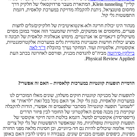
קליין" Klein tunneling, המתארת מעבר פרדוקסאלי של חלקיק דרך
מחסום פוטנציאל, ניתנת להקבלה מדויקת במערכת קלאסית, דוגמת
התפשטות גלי קול.
מנהור הינו יכולת חריגה ולא-אינטואיטיבית של חלקיקים/גלים לחצות
פערים, מחסומים או ממשקים, למרות שהמעבר הזה אסור במובן מסוים
משיקולים דינאמיים או אנרגטיים. מימוש אנאלוגיה קלאסית של תכונה זו
מציע יכולות חדשות ומעניינות בהנחיית גלים במערכות אלקטרומגנטיות,
אקוסטיות, אלסטיות ועוד. המחקר נערך בהובלת
ד"ר לאה
ביילקין-סירוטה
מביה"ס להנדסת מכנית, ופורסם לאחרונה בכתב העת
Physical Review Applied.
הדמיית תופעות קוונטיות במערכות קלאסיות – האם זה אפשרי?
לתופעות של מכניקה קוונטית חוקים משלהן, שונים מאלו המוכרים לנו
במערכות קלאסיות, כגון גלי קול. אך האם נוכל בכל זאת "לראות" או
"לשמוע" תופעה קוונטית? מסתבר שלפעמים זה אפשרי, הודות להקבלה
שקיימת בין מבנה פסים האלקטרוני של החומר לבין פיזור תדרים
(דיספרסיה) אקוסטיים למשל. דוגמא בולטת הינה חיקוי אקוסטי של
תופעות קוונטיות טופולוגיות, מה שמאפשר התפשטות של גלי קול צרים
דמויי אלומה שיכולים להיות גם חד-כיווניים, וכן חסינות מלאה מפני החזרה
מפינות, כיפופים ופגמים מבניים שונים. בעבודה זו ניסינו להבין האם באופן