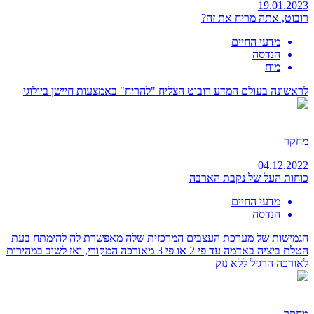
19.01.2023
רובוט, אתה מריח את זה?
מדעי החיים
הנדסה
מוח
לראשונה בעולם המדע רובוט הצליח "להריח" באמצעות חיישן ביולוגי
מחקר
04.12.2022
כוחות העל של נקבת הארבה
מדעי החיים
הנדסה
הגמישות של מערכת העצבים המרכזית שלה מאפשרת לה להימתח בעת
הטלת ביציה באדמה עד פי 2 או פי 3 מאורכה המקורי, ואז לשוב במהירות
לאורכה הרגיל ללא נזק
מחקר