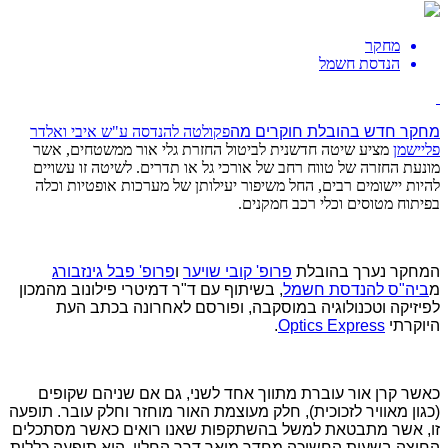
מחקר
הנדסת חשמל
מחקר חדש בהובלת חוקרים מה
פקולטה להנדסה ע"ש איבי ואלדר
פליישמן
מציע שיטה חדשנית לביטול החזרת גלי אור ממשטחים, אשר
מונעת החזרה של טווח רחב של אורכי גל או תדרים. לשיטה זו עשויים
להיות יישומים רבים, החל משיפור יעילותן של מערכות אופטיות וכלה
בפיתוח מטוסים וכלי רכב חמקנים.
המחקר נערך בהובלת
פרופ' קובי שויער
ו
פרופ' פבל גינזבורג
מ
ביה"ס להנדסת חשמל
, בשיתוף עם ד"ר דמיטרי פילונוב מהמכון
לפיזיקה וטכנולוגיה במוסקבה, ופורסם לאחרונה בכתב העת
היוקרתי
Optics Express
.
כאשר קרן אור עוברת מתווך אחד לשני, גם אם שניהם שקופים
(כגון מאוויר לזכוכית), חלק מעוצמת האור מוחזר וחלק עובר. תופעה
זו, אשר מתבטאת למשל בהשתקפות שאנו רואים כאשר מסתכלים
החוצה בשעות החשיכה מחדר מואר דרך החלון, היא תופעה כללית