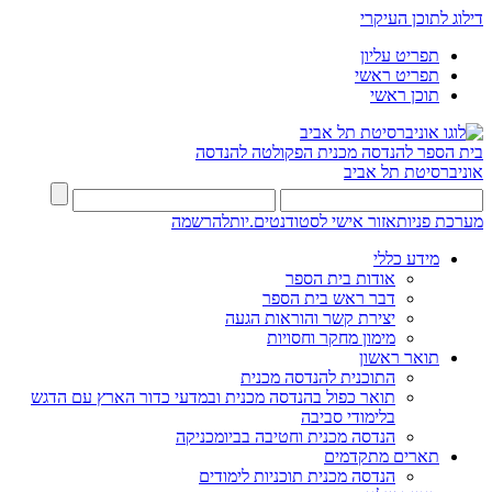
דילוג לתוכן העיקרי
תפריט עליון
תפריט ראשי
תוכן ראשי
בית הספר להנדסה מכנית
הפקולטה להנדסה
אוניברסיטת תל אביב
מערכת פניות
אזור אישי לסטודנטים.יות
להרשמה
מידע כללי
אודות בית הספר
דבר ראש בית הספר
יצירת קשר והוראות הגעה
מימון מחקר וחסויות
תואר ראשון
התוכנית להנדסה מכנית
תואר כפול בהנדסה מכנית ובמדעי כדור הארץ עם הדגש
בלימודי סביבה
הנדסה מכנית וחטיבה בביומכניקה
תארים מתקדמים
הנדסה מכנית תוכניות לימודים