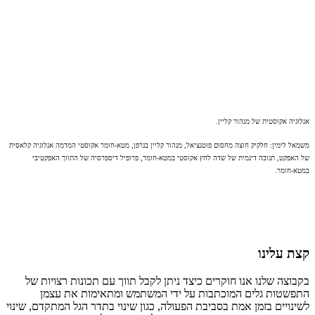
אנלוגיה אקוסטית של מנהור קליין.
משמאל לימין: חלקיק חוצה מחסום פוטנציאל, מנהור קליין בגרפן, מטא-חומר אקוסטי המדמה אנלוגיה קלאסית
של האפקט, תגובה דינמית של שדה לחץ אקוסטי במטא-חומר, פרופיל דיספרסיה של התווך האפקטיבי
במטא-חומר.
קצת עלינו
בקבוצה שלנו אנו חוקרים כיצד ניתן לקבל תווך עם תכונות רצויות של
התפשטות גלים המוכתבות על ידי המשתמש ומתאימות את עצמן
לשינויים בזמן אמת בסביבת הפעולה, כגון שינוי בתדר הגל המתקדם, שינוי