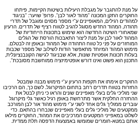
על מנת להתגבר על מגבלת היעילות בשיטות הקיימות, פיתחו
החוקרים התקן המכונה "מהוד לאור לבן". פרופ' שויער: "בניגוד
למהודים רגילים, המאופיינים ע"י מספר מסוים ומוגבל של תדרי
תהודה, המהוד החדש מסוגל להגיב לטווח רציף של תדרים. הרעיון
שמאחורי השיטה החדשה הוא שימוש בתכונות הייחודיות של
המהוד לאור לבן על מנת ליצור התאבכות הורסת של הגלים
המוחזרים על פני כל טווח התהודה של המהוד ובאופן זה לבטלם.
מימוש המהוד המיוחד מתאפשר הודות לשילוב של מספר שכבות
בעלות תכונות אופטיות שונות, אלא שבניגוד לגישה הקונבנציונלית,
התכנון הוא פשוט ואינו דורש אופטימיזציה ממוחשבת מסובכת".
החוקרים אימתו את תקפות הרעיון ע"י מימוש מבנה שמבטל
החזרות בטווח תדרים רחב בתחום המיקרוגל. לשם כך, הם הרכיבו
שני מוליכי גלים בעלי מאפיינים שונים והראו כי ניתן לבטל את
ההחזרה החלקית אשר מתרחשת באופן רגיל כאשר גלי מיקרוגל
עוברים ממוליך גלים אחד לשני ע"י מימוש מהוד אור לבן המורכב
ממקטעים של מוליכי גלים בעלי מאפיינים שנבחרו בהתאם. כדי
לשלוט במאפייני המקטעים המרכיבים את המהוד, החוקרים מילאו
אותם במטא-חומרים שמומשו באמצעות הדפסה תלת ממדית.