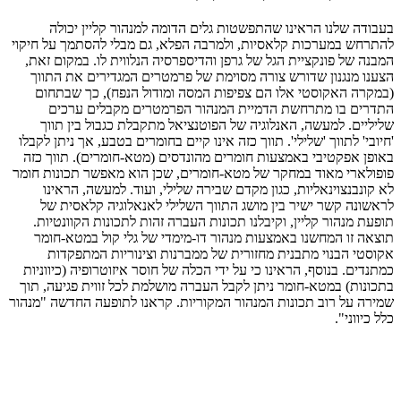
בעבודה שלנו הראינו שהתפשטות גלים הדומה למנהור קליין יכולה
להתרחש במערכות קלאסיות, ולמרבה הפלא, גם מבלי להסתמך על חיקוי
המבנה של פונקציית הגל של גרפן והדיספרסיה הנלווית לו. במקום זאת,
הצענו מנגנון שדורש צורה מסוימת של פרמטרים המגדירים את התווך
(במקרה האקוסטי אלו הם צפיפות המסה ומודול הנפח), כך שבתחום
התדרים בו מתרחשת הדמיית המנהור הפרמטרים מקבלים ערכים
שליליים. למעשה, האנלוגיה של הפוטנציאל מתקבלת כגבול בין תווך
'חיובי' לתווך 'שלילי'. תווך כזה אינו קיים בחומרים בטבע, אך ניתן לקבלו
באופן אפקטיבי באמצעות חומרים מהונדסים (מטא-חומרים). תווך כזה
פופולארי מאוד במחקר של מטא-חומרים, שכן הוא מאפשר תכונות חומר
לא קונבנצוינאליות, כגון מקדם שבירה שלילי, ועוד. למעשה, הראינו
לראשונה קשר ישיר בין מושג התווך השלילי לאנאלוגיה קלאסית של
תופעת מנהור קליין, וקיבלנו תכונות העברה זהות לתכונות הקוונטיות.
תוצאה זו המחשנו באמצעות מנהור דו-מימדי של גלי קול במטא-חומר
אקוסטי הבנוי מתבנית מחזורית של ממברנות וצינוריות המתפקדות
כמתנדים. בנוסף, הראינו כי על ידי הכלה של חוסר איזוטרופיה (כיווניות
בתכונות) במטא-חומר ניתן לקבל העברה מושלמת לכל זווית פגיעה, תוך
שמירה על רוב תכונות המנהור המקוריות. קראנו לתופעה החדשה "מנהור
כלל כיווני".