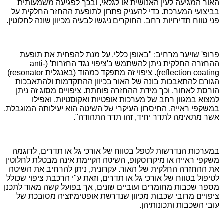
האור המגיעה לעין האנושית או לגלאי, ובכך לפגיעה משמעותית
בביצועי המערכת. כדי להעניק פתרון לתופעת ההחזר החלקית על
פני טווח תדירויות רחב, החוקרים ניגשו לבעיה מכיוון שונה לחלוטין.
פרופ' שויער מרחיב: "באופן כללי, על מנת להפחית את תופעת
ההחזרה החלקית ניתן להשתמש ב'ציפוי נגד החזרות' (
anti-
reflection coating
). ציפוי זה מתפקד כמהוד (באנגלית
resonator
)
הגורם להתאבכות בונה של האור בכיוון ההתקדמות ולהתאבכות
הורסת לאחור, וכך מידת ההחזרה פוחתת. ציפויים מסוג זה ניתן
למצוא במגוון רחב של מערכות אופטיות ואקוסטיות, ואפילו
במשקפי ראייה. החיסרון העיקרי של השיטה הוא יעילותה המוגבלת,
אשר מתאימה לתדר יחיד, זהו תדר התהודה".
במערכות הנדרשות לטפל בטווח של אורכי גל או תדרים, לדוגמה
משקפי ראייה או מיקרוסקופ, השיטה הקיימת אינה מבטלת לחלוטין
את ההחזרה החלקית של האור. עקרונית, ניתן להרחיב את השיטה
לטיפול בטווח של אורכי גל או תדרים, וזאת ע"י הרכבת ציפוי שכולל
מספר שכבות מחומרים ועוביים שונים, אך בפועל קשה מאוד לתכנן
ציפויים מרובי שכבות מכיוון שנדרשת אופטימיזציה מסובכת של
עובי השכבות ותכונותיהן.