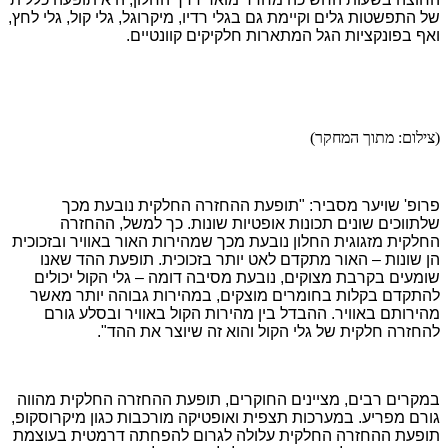
של התפשטות גלים וקיימת גם בגלי רדיו, מיקרוגל, גלי קול, גלי לחץ,
ואף בפונקציות הגל המתארות חלקיקים קוונטיים.
(צילום: מתוך המחקר)
פרופ' שויער מסביר: "תופעת ההחזרה החלקית נובעת מכך
שלתווכים שונים תכונות אופטיות שונות. כך למשל, ההחזרה
החלקית מזגוגית החלון נובעת מכך שמהירות האור באוויר ובזכוכית
הן שונות – האור מתקדם לאט יותר בזכוכית. תופעת ההד שאנו
שומעים בקרבת מצוקים, נובעת מסיבה דומה – גלי הקול יכולים
להתקדם בקלות בחומרים מוצקים, במהירות גבוהה יותר מאשר
מהירותם באוויר. ההבדל בין מהירות הקול באוויר ובסלע גורם
להחזרה חלקית של גלי הקול והוא זה שיוצר את ההד".
במקרים רבים, מציינים החוקרים, תופעת ההחזרה החלקית מהווה
גורם מפריע. במערכות תצפית ואופטיקה מורכבות כגון מיקרוסקופ,
תופעת ההחזרה החלקית עלולה לגרום להפחתה דרמטית בעוצמת