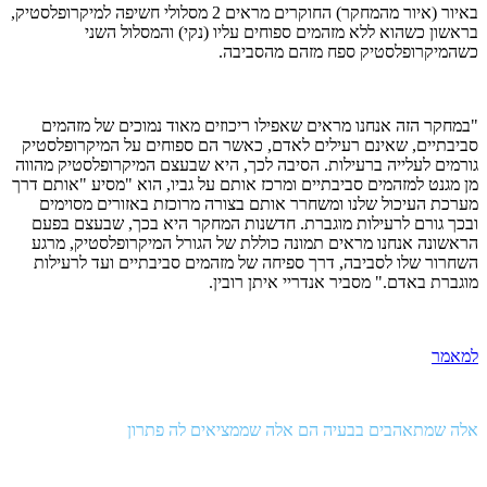
באיור (איור מהמחקר) החוקרים מראים 2 מסלולי חשיפה למיקרופלסטיק,
בראשון כשהוא ללא מזהמים ספוחים עליו (נקי) והמסלול השני
כשהמיקרופלסטיק ספח מזהם מהסביבה.
"במחקר הזה אנחנו מראים שאפילו ריכוזים מאוד נמוכים של מזהמים
סביבתיים, שאינם רעילים לאדם, כאשר הם ספוחים על המיקרופלסטיק
גורמים לעלייה ברעילות. הסיבה לכך, היא שבעצם המיקרופלסטיק מהווה
מן מגנט למזהמים סביבתיים ומרכז אותם על גביו, הוא
"
מסיע
"
אותם דרך
מערכת העיכול שלנו ומשחרר אותם בצורה מרוכזת באזורים מסוימים
ובכך גורם לרעילות מוגברת. חדשנות המחקר היא בכך, שבעצם בפעם
הראשונה אנחנו מראים תמונה כוללת של הגורל המיקרופלסטיק, מרגע
השחרור שלו לסביבה, דרך ספיחה של מזהמים סביבתיים ועד לרעילות
מוגברת באדם." מסביר אנדריי איתן רובין.
למאמר
אלה שמתאהבים בבעיה הם אלה שממציאים לה פתרון