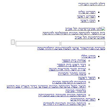
דילוג לתוכן העיקרי
תפריט עליון
תפריט ראשי
תוכן ראשי
בית הספר להנדסה מכנית
הפקולטה להנדסה
אוניברסיטת תל אביב
מערכת פניות
אזור אישי לסטודנטים.יות
להרשמה
מידע כללי
אודות בית הספר
דבר ראש בית הספר
יצירת קשר והוראות הגעה
מימון מחקר וחסויות
תואר ראשון
התוכנית להנדסה מכנית
תואר כפול בהנדסה מכנית ובמדעי כדור הארץ עם הדגש
בלימודי סביבה
הנדסה מכנית וחטיבה בביומכניקה
תארים מתקדמים
הנדסה מכנית תוכניות לימודים