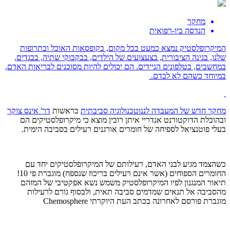
מחקר
הנדסה ביו-רפואית
המיקרופלסטיק נמצא כמעט בכל מקום, בקופסאות האוכל ובתרופות
שלנו, בגינה הציבורית, בצעצועים של הילדים, בבקבוקי שתיה, בבגדים,
במחשבים, בטלפונים הניידים. הם יכולים להיות מסוכנים לבריאות האדם,
במיוחד כשהם לא לבדם.
מחקר חדש של
המעבדה לננוטכנולוגיה סביבתית
בראשות
דר' אינס צוקר
ובהובלת הדוקטורנט אנדריי איתן רובין מוצא כי מיקרופלסטיקים הם
בעלי פוטנציאל לספיחה של חומרים אורגנים רעילים בסביבה הימית.
כשהצמד מגיע לבני האדם, רעילותם של המיקרופלסטיקים יחד עם
החומרים הספוחים (אשר אינם רעילים בריכוז שנספח) מוגברת פי 10!
תיאור המנגנון לפיו המיקרופלסטיק משמש נשא אפקטיבי של המזהם
מהסביבה אל תנאים שמדמים סביבה תאית, ולבסוף גורם לרעילות
מוגברת פורסם לאחרונה בכתב העת היוקרתי
Chemosphere