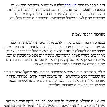
ד"ר ביסקר מפתחת
במעבדה
שלה ננו-חיישנים אופטיים תוך שימוש
בתכונות האופטיות של ננו-צינוריות מפחמן כדי לזהות ולכמת מולקולות
ביולוגיות בצורה ספציפית וסלקטיבית. בנוסף, היא חוקרת מערכות
מורכבות מחוץ לשיווי משקל תרמודינמי, בהשראת מערכות ביולוגיות.
מערכות הרכבה עצמית
במערכות רבות, ובפרט בגוף האדם, מתרחשים תהליכים של הרכבה
עצמית – תהליכים בהם מספר אבני בניין, כמו חלבונים, מסתדרים במבנה
מסוים שנחוץ לפעולה ביולוגית ספציפית. כאשר תהליכי הרכבה עצמית
מתרחשים בשיווי משקל תרמודינמי, כאשר חום נכנס מהסביבה או יוצא
אליה רק באופן איטי ומבוקר, ניתן לתאר אותם ולחזות את תוצאותיהם
מתוך התורה של מכניקה סטטיסטית בשיווי משקל.
אולם, תהליכים בגוף האדם מתאפיינים בחוסר שיווי משקל ואינם הפיכים,
מה שמצריך כלים מתקדמים יותר על מנת לנתח אותם. במחקר, מודלה
מערכת כללית של אבני בניין משני סוגים שונים שיכולות לשחזר מספר
מבני מטרה, בהשראת מערכות ביולוגיות.
באמצעות סימולציות מחשב של המערכת, בהן הדינמיקה הוצאה משיווי
משקל על ידי כוח לוקאלי (מקומי) – שמשפיע על האינטראקציה בין אבני