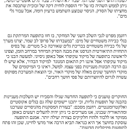
לעומת החצי השני שבו הגל יעבור לא השהיה. עבור גלים אופטיים למשל,
ניתן לממש השהיה כזו על ידי הוספת לוחית דקה של זכוכית שתכסה את
מחציתו של הסדק. הניסוי שבוצע השתמש ברעיון דומה, אבל עבור גלי
מים".
רוזנמן מפרט לגבי השלב השני של המחקר, בו חזו בתופעה המרתקת גם
בגלי כבידה משטחיים של מים: "במעבדתו של פרופ' לב שמר, יצרנו מערך
של גלי כבידה משטחיים בבריכת גלים שאורכה כ-5 מטרים. על בסיס
התחזית התיאורטית הנדסנו את מבנה הסדק המיוחד במרחב הזמן, וצפינו
לראשונה בתופעה של מיקוד עקיפתי אפל באופן ניסיוני. למעשה הבנו כי
מיקוד עקיפתי אפל איננו רק התאום המנוגד למיקוד הבהיר, אלא שיש לו
גם הרבה תכונות מעניינות בפני עצמו. למשל, ראינו כי המיקומים של
מוקדי החושך שונים מאלה של מוקדי האור, וכי הוצאת המערכת מפוקוס
עשויה לגרום להיווצרותם של פסי חושך רחבים".
החוקרים טוענים כי לתופעה החדשה שגילו והסבירו יש השלכות מעניינות
בהבנה של תופעות גליות, וכי יתכנו יישומים שלה גם בגלים אקוסטיים
ואלקטרומגנטיים. רוזנמן מסכם: "בעזרת המסקנות מהניסויים שערכנו
ומהתאוריה שבנינו, אנו מעריכים כי ניתן יהיה להעלים רעשים באופן
ממוקד או ללכוד ולהזיז חלקיקים בצורה יעילה יותר. אמנם התופעה
עוסקת בחושך אך היא כנראה תביא הרבה אור מדעי לחיינו, שכן זהו פתח
לתופעות פיזיקליות חדשות".