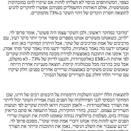
כצפוי, המשתתפים בניסוי לא הצליחו לזהות אם שיקרו להם במובהקות
סטטיסטית, אולם האותות החשמליים מפניהם אפשרו לחוקרים להגיע
לתוצאה חסרת תקדים של זיהוי השקר ב-73% מהמקרים.
"מדובר במחקר ראשוני, ולכן השקר עצמו היה פשוט", אומר פרופ' לוי.
"לרוב, כשאנחנו משקרים אנחנו מספרים סיפור ארוך יותר מ'קו' ו'עץ', עם
מרכיבים של אמת ומרכיבים של שקר. אבל היתרון המחקרי כאן הוא
שאנחנו ידענו מה נאמר באוזניות, כלומר ידענו מתי נאמר שקר ומתי אמת,
וכך אימנו את התוכנה באמצעות למידת מכונה מתוחכמת לזהות שקרים
לפי אותות ה-
EMG
באלקטרודות, והגענו לדיוק של 73% - לא מושלם,
אבל טוב בהרבה מכל טכנולוגיה קיימת. תוצאה מעניינת אחרת הייתה
שאנשים שונים משקרים באמצעות שרירים אחרים בפנים: חלק שיקרו
עם שרירי הלחי וחלק עם השרירים שמעל הגבות".
לתוצאות הללו ייתכנו השלכות דרמטיות על היבטים רבים של חיינו, שכן
המחקר הבסיסי לגבי הפיזיולוגיה של הפנים בעת אמירת השקר יכול לייתר
את הצורך באלקטרודות – ולאמן תוכנות וידאו לזהות שקרים לפי תנועות
השרירים עצמם. "בבנק, בחדר החקירות, בנמל התעופה או סתם בריאיון
עבודה בזום, מצלמות ברזולוציה גבוהה שאומנו לזהות את תנועות שרירי
הפנים ידעו לזהות מתי אנחנו דוברי אמת ומתי שקר", מסכם פרופ' לוי.
"ברגע שנעבור את השלב הניסויי, נאמן את התוכנות ונייתר את הצורך