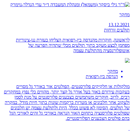
מחקר
13.12.2021
תולעים זורחות
לראשונה, חוקרות מהנדסה ביו-רפואית הצליחו בעזרת ננו-צינוריות
מפחמן לבצע מעקב בתוך תולעים מבלי שתהיה הפרעה של
אוטופלורנסציה מהתולעת עצמה
מחקר
הנדסה ביו-רפואית
מולקולות או חלקיקים פלורסנטים, הפולטים אור באורך גל מסויים
בעקבות עירורם באור בעל אורך גל קצר יותר, מהווים כלי נפוץ במחקרים
רבים. לרוב, חוקרים משתמשים בצבענים פלורסנטים על מנת לסמן
ולעקוב אחר חלבונים או מטרות ברקמות שונות בתוך חיות מודל. במקרה
של תולעים, הסימון לא פשוט בכלל, היות ולתולעת עצמה יש חלבונים
שפולטים פלורסנציה בתחום האור הנראה באורכי גל זהים לאורכי הגל
בהם פולטים הצבענים הפלורסנטיים.