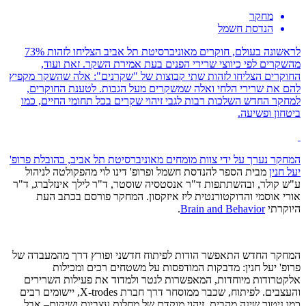
מחקר
הנדסת חשמל
לראשונה בעולם, חוקרים מאוניברסיטת תל אביב הצליחו לזהות 73%
מהשקרים לפי כיווצי שרירי הפנים בעת אמירת השקר. זאת ועוד,
החוקרים הצליחו לזהות שתי קבוצות של "שקרנים": אלה שהשקר מקפיץ
להם את שרירי הלחי ואלה שמשקרים מעל הגבות. לטענת החוקרים,
למחקר החדש השלכות רבות לגבי זיהוי שקרים בכל תחומי החיים, כמו
ביטחון ופשיעה.
המחקר נערך על ידי צוות מומחים מאוניברסיטת תל אביב, בהובלת
פרופ'
יעל חנין
מבית הספר להנדסת חשמל ופרופ' דינו לוי מהפקולטה לניהול
ע"ש קולר, ובהשתתפות ד"ר אנסטסיה שוסטר, ד"ר לילך אינזלברג, ד"ר
אורי אוסמי והדוקטורנטית ליז איזקסון. המחקר פורסם בכתב העת
היוקרתי
Brain and Behavior
.
המחקר החדש התאפשר הודות לפיתוח חדשני ופורץ דרך מהמעבדה של
פרופ' יעל חנין: מדבקות המודפסות על משטחים רכים ומכילות
אלקטרודות מיוחדות, המאפשרות לנטר ולמדוד את פעילות השרירים
והעצבים. לפיתוח, שכבר ממוסחר דרך חברת
X-trodes
, יישומים רבים
כמו ניטור שינה מהבית, זיהוי מוקדם של מחלות עצביות ושיקום– אבל