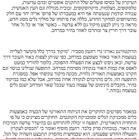
העיקרון על בסיסו פועלים שלל התקנים אופטיים ובהם עדשות,
טלסקופים, מצלמות, מיקרוסקופים, זכוכית מגדלת וגם העין האנושית.
עבודה קודמת שנעשתה אף היא במעבדתו של פרופ' אריה יחד עם חלק
מהשותפים למחקר החדש, כללה את פיתוחו של מוליך גלים מסוג חדש,
מראה כי ניתן לבצע מיקוד גם ללא עדשה – כאשר אור או כל גל אחר
עובר דרך חריץ צר ומתרכז לאזור בהיר במרחב.
הדוקטורנט גאורגי גרי רוזנמן מסביר: "מיקוד בדרך כלל מקושר לעלייה
בעוצמת האור באזור מצומצם במרחב, כפי שניתן לצפות באור העובר דרך
עדשה, וכאן ניסינו לבצע את הפעולה ההפוכה, כלומר להוריד כמעט
לאפס את כמות האור בנקודה מסוימת במרחב. התופעה שגילינו בניסוי וגם
חקרנו באמצעות תאוריה נלווית, מכונה מיקוד עקיפתי אפל. במסגרת
התופעה הזו, גלים מתרכזים לנקודה אחת במרחב, אבל שלא כמו במיקוד
בהיר, מקבלים מינימום של עצמה בעוד שבכל שאר המרחב ישנם גלים
בעוצמה גבוהה."
במאמר מפרטים החוקרים את הניתוח התאורטי של הבעיה באמצעות
כלים ממכניקת הגלים וממכניקת הקוונטים. החוקרים מציינים כי על פי
התחזית התאורטית, תופעה זו יכולה להתרחש גם בהיעדר עדשה המרכזת
את האור, בנוכחות סדק בלבד. רוזנמן מוסיף ואומר כי "הבסיס לעקרון
הפעולה החדש שפענחנו, הוא שבמחצית מהסדק תתבצע השהיה של הגל,