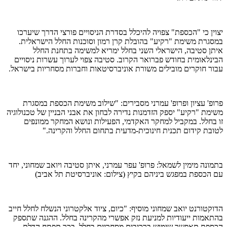
יצוין כי "הכספת" צפויה להיכלל בסדרת הניסויים פורצי הדרך שיערכו
במסגרת משימת "רקיע" בהובלת קרן רמון וסוכנות החלל הישראלית.
איתן סטיבה, הישראלי השני בחלל ימריא למשימה בתחנת החלל
הבינלאומית בחודש פברואר הקרוב. סטיבה צפוי לערוך עשרות ניסויים
עבור חוקרים מובילים משורת אוניברסיטאות וחברות מסחריות בישראל.
פרופ' עציון ופרופ' עמרני מסבירים: "שילוב משימת הכספת במסגרת
משימת "רקיע" יספק הזדמנות נדירה לבחון את אבני הבניין של טכנולוגיה
זו בחלל. במקביל למחקר האקדמי, הפעילות ונושא המחקר ממונפים
לטובת קידום תכנית חינוכית-מדעית בתחום החלל והקרינה."
בתמונה מימין לשמאל: פרופ' עפר עמרני, איתן סטיבה ויואב שמחוני, יחד
עם הכספת במפגש ביניהם בקיץ (צילום: אוניברסיטת תל אביב)
הדוקטורנט יואב שמחוני מוסיף: "כיום, ציוד אלקטרוני הנשלח לחלל חייב
בהתאמות ייעודיות למניעת נזק אפשרי מהקרינה בחלל. ההגנה שתספק
הכספת תאפשר שימוש ברכיבים מסחריים בחלל, בכך תפתח הדלת