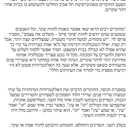
הפעם החוקרים מאוניברסיטת תל אביב החליטו להשתמש בו בכיוון אחר:
זיהוי שקרים.
"מחקרים רבים הראו שאי אפשר באמת לזהות שקר, וכל האנשים
שטוענים שהם יודעים לזהות 'פוקר פייס' – משלים את עצמם", מסביר
פרופ' לוי. "יש מומחים, למשל חוקרי משטרה, שמצליחים קצת יותר, אבל
רק קצת. ואילו הטכנולוגיה הקיימת של גלאי אמת בעייתית עד כדי כך
שהיא אפילו לא קבילה בבית המשפט. תמיד אפשר ללמוד לשלוט על
הדופק ולהערים על המכונה. מכל זה נובע שצריך טכנולוגיה אמינה
ומדויקת יותר לזיהוי שקרים. הנחת יסוד אחת במחקר היא ששרירי פנים
מתעוותים כשאנו משקרים, אלא שעד כה האלקטרודות פשוט לא היו
רגישות מספיק כדי למדוד את העיוותים הללו".
במסגרת הניסוי, החוקרים הדביקו את האלקטרודות המיוחדות על שתי
קבוצות שרירי פנים: שרירי הלחי הסמוכים לשפתיים והשרירים שמעל
הגבות. הנסיינים נתבקשו לשבת אחד מול השני, כשלראשם אוזניות,
שהשמיעו את המילים "קו" או עץ". כאשר נסיין אחד שמע "קו" ואמר
"עץ", או שמע "עץ" ואמר "קו", הוא שיקר כמובן – והיושב מולו היה
צריך לנסות ולזהות השקר.
בשלב השני, הנסיינים התחלפו, והמנחש התבקש להגיד אמת או שקר.