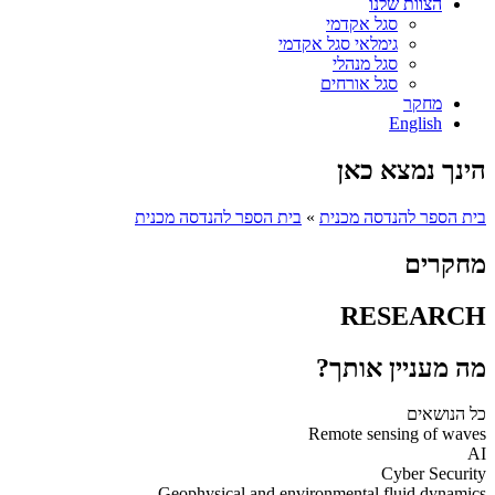
הצוות שלנו
סגל אקדמי
גימלאי סגל אקדמי
סגל מנהלי
סגל אורחים
מחקר
English
הינך נמצא כאן
בית הספר להנדסה מכנית
»
בית הספר להנדסה מכנית
מחקרים
RESEARCH
מה מעניין אותך?
כל הנושאים
Remote sensing of waves
AI
Cyber Security
Geophysical and environmental fluid dynamics