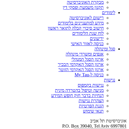
מבקרת האוניברסיטה
תקנון משמעת ופסקי דין
לימודים
רישום לאוניברסיטה
מידע למתעניינים בלימודים
חישוב סיכויי קבלה לתואר ראשון
לוח שנת הלימודים
ידיעונים
כניסה לאזור האישי
סגל ומינהלה
אגפים ומשרדי מינהלה
ארגון הסגל המנהלי
ארגון הסגל האקדמי הבכיר
ארגון הסגל האקדמי הזוטר
כניסה ל-My Tau
נגישות
נגישות בקמפוס
מניעה וטיפול בהטרדה מינית
הנחיות בדבר חוק חופש המידע
הצהרת נגישות
הגנת הפרטיות
תנאי שימוש
אוניברסיטת תל אביב
P.O. Box 39040, Tel Aviv 6997801