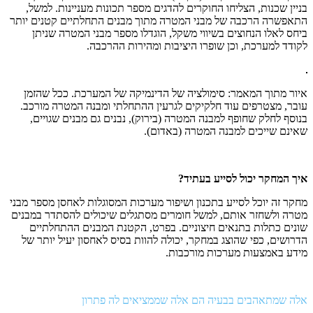
בניין שכנות, הצליחו החוקרים להדגים מספר תכונות מעניינות. למשל,
התאפשרה הרכבה של מבני המטרה מתוך מבנים התחלתיים קטנים יותר
ביחס לאלו הנחוצים בשיווי משקל, הוגדלו מספר מבני המטרה שניתן
לקודד למערכת, וכן שופרו היציבות ומהירות ההרכבה.
איור מתוך המאמר: סימולציה של הדינמיקה של המערכת. ככל שהזמן
עובר, מצטרפים עוד חלקיקים לגרעין ההתחלתי ומבנה המטרה מורכב.
בנוסף לחלק שחופף למבנה המטרה (בירוק), נבנים גם מבנים שגויים,
שאינם שייכים למבנה המטרה (באדום).
איך המחקר יכול לסייע בעתיד?
מחקר זה יוכל לסייע בתכנון ושיפור מערכות המסוגלות לאחסן מספר מבני
מטרה ולשחזר אותם, למשל חומרים מסתגלים שיכולים להסתדר במבנים
שונים כתלות בתנאים חיצוניים. בפרט, הקטנת המבנים ההתחלתיים
הדרושים, כפי שהוצג במחקר, יכולה להוות בסיס לאחסון יעיל יותר של
מידע באמצעות מערכות מורכבות.
אלה שמתאהבים בבעיה הם אלה שממציאים לה פתרון