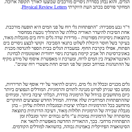
הגלים, והוא נבחן בסדרת ניסויים מורכבים שבוצעו לאורך תקופה ארוכה.
המחקר פורסם בכתב העת היוקרתי
Physical Review Letters
.
ד"ר גבע מסבירה: "התפתחות גלי רוח על פני המים היא תופעה מורכבת.
אחת הסיבות להיעדר תאוריה כוללת של התהליך נובעת ממחסור
בתוצאות ניסיוניות מפורטות – מדידות שדה גלים ורוח בים מוגבלות מאוד,
בעיקר בשל חוסר היכולת לשלוט בתנאי הסביבה וקושי לבצע ניסויים בים
הפתוח, אפילו בקרבת החוף. במעבדת הגלים בבית הספר להנדסה מכנית
באוניברסיטת תל אביב קיימת מערכת ניסוי ייחודית ואוטונומית לבחינת
האינטראקציה בין המים לרוח, ומערכת זו מאפשרת איסוף של מידע מקיף
על ההתנהגות במרחב ובזמן של פני המים תחת משטרי רוח שונים".
גלים מכניים ובכלל זה גלי מים, ניתנים לתיאור על ידי אוסף של תדירויות,
ממש כפי שניתן לפרוט מנגינה לתווים והרמוניות. המודלים הנפוצים ביותר
כיום מתחשבים בגידול של הרמוניה בודדת, הבלתי יציבה ביותר, ומניחים
שההתפתחות המרחבית שלה אחידה. המודל החדש שמציעים החוקרים
מתחשב בכל ההרמוניות הבלתי יציבות ובמגבלות החלות עליהן – בהן
מגבלת שבירה של הרמוניות תלולות מאוד, דעיכה הדרגתית כתוצאה
מהסתרה של הרמוניות נמוכות ע"י גלים גבוהים יותר ומגבלת זמן
התפתחות מרחבי. בכך, התאוריה החדשה מאפשרת לתאר את
הסיטואציה הפיזיקלית באמינות גבוהה, בהשוואה למודלים הקודמים.