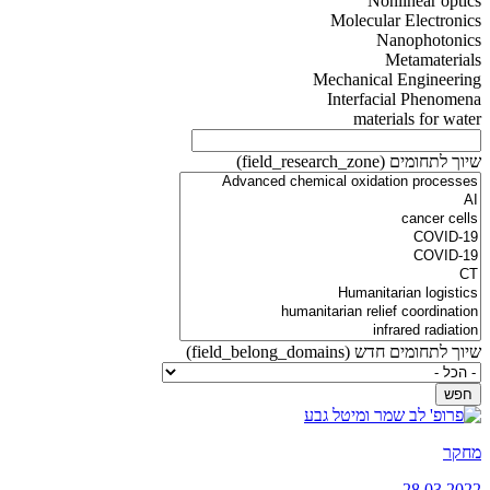
Nonlinear optics
Molecular Electronics
Nanophotonics
Metamaterials
Mechanical Engineering
Interfacial Phenomena
materials for water
שיוך לתחומים (field_research_zone)
שיוך לתחומים חדש (field_belong_domains)
מחקר
28.03.2022