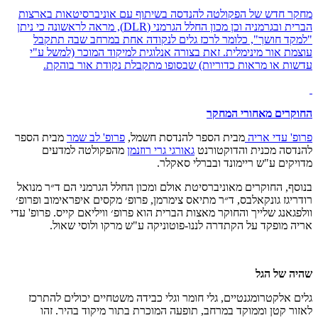
מחקר חדש של הפקולטה להנדסה בשיתוף עם אוניברסיטאות בארצות
הברית ובגרמניה וכן מכון החלל הגרמני (
DLR
), מראה לראשונה כי ניתן
"למקד חושך", כלומר לרכז גלים לנקודה אחת במרחב שבה תתקבל
עוצמת אור מינימלית. זאת בצורה אנלוגית למיקוד המוכר (למשל ע"י
עדשות או מראות כדוריות) שבסופו מתקבלת נקודת אור בוהקת.
החוקרים מאחורי המחקר
פרופ' עדי אריה
מבית הספר להנדסת חשמל,
פרופ' לב שמר
מבית הספר
להנדסה מכנית והדוקטורנט
גאורגי גרי רוזנמן
מהפקולטה למדעים
מדויקים ע"ש ריימונד ובברלי סאקלר.
בנוסף, החוקרים מאוניברסיטת אולם ומכון החלל הגרמני הם ד״ר מנואל
רודריגז גונקאלבס, ד״ר מתיאס צימרמן, פרופ׳ מקסים איפראימוב ופרופ׳
וולפגאנג שלייך והחוקר מאצות הברית הוא פרופ׳ וויליאם קייס. פרופ' עדי
אריה מופקד על הקתדרה לננו-פוטוניקה ע"ש מרקו ולוסי שאול.
שהיה של הגל
גלים אלקטרומגנטיים, גלי חומר וגלי כבידה משטחיים יכולים להתרכז
לאזור קטן וממוקד במרחב, תופעה המוכרת בתור מיקוד בהיר. זהו