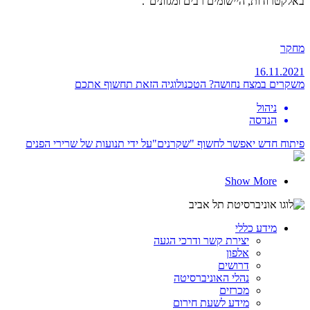
באלקטרודות, היישומים רבים ומגוונים".
מחקר
16.11.2021
משקרים במצח נחושה? הטכנולוגיה הזאת תחשוף אתכם
ניהול
הנדסה
פיתוח חדש יאפשר לחשוף "שקרנים"על ידי תנועות של שרירי הפנים
Show More
מידע כללי
יצירת קשר ודרכי הגעה
אלפון
דרושים
נהלי האוניברסיטה
מכרזים
מידע לשעת חירום