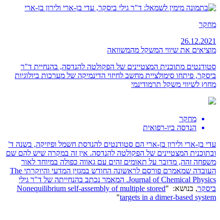
מחקר
26.12.2021
מוציאים את שיווי המשקל מהמשוואה
סטודנטים מתוכנית המצטיינים של הפקולטה להנדסה, בהנחיית ד"ר
ביסקר, פיתחו סימולציית מחשב לחיזוי הדינמיקה של מערכות
ביולוגיות
מחוץ לשיווי משקל תרמודינמי
מחקר
הנדסה ביו-רפואית
עדי בן-ארי ולירון בן-ארי הם סטודנטים להנדסת חשמל ופיזיקה, בשנה ד'
ובתוכנית המצטיינים של הפקולטה להנדסה. אין זה במקרה שיש להם שם
משפחה זהה, מדובר על תאומים זהים עם גאווה כפולה במיוחד לאור
העובדה שמאמרם פורסם לראשונה החודש במגזין המדעי והיוקרתי The
Journal of Chemical Physics. המאמר נכתב בהנחייתה של
ד"ר גילי
ביסקר
, בנושא: "
Nonequilibrium self-assembly of multiple stored
"
targets in a dimer-based system