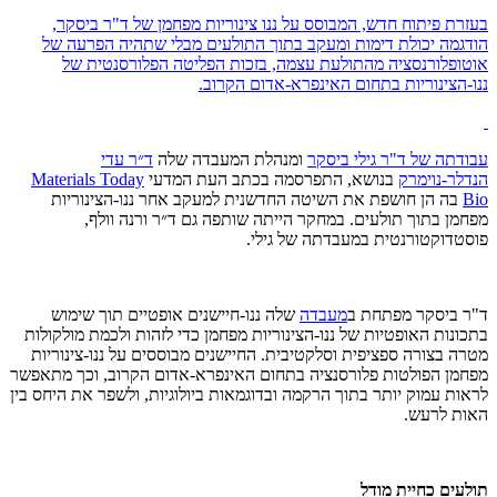
בעזרת פיתוח חדש, המבוסס על ננו צינוריות מפחמן של ד"ר ביסקר,
הודגמה יכולת דימות ומעקב בתוך התולעים מבלי שתהיה הפרעה של
אוטופלורנסציה מהתולעת עצמה, בזכות הפליטה הפלורסנטית של
ננו-הצינוריות בתחום האינפרא-אדום הקרוב.
עבודתה של
ד"ר גילי ביסקר
ומנהלת המעבדה שלה
ד״ר עדי
הנדלר
-
נוימרק
בנושא, התפרסמה בכתב העת המדעי
Materials Today
Bio
בה הן חושפת את השיטה החדשנית למעקב אחר ננו-הצינוריות
מפחמן בתוך תולעים. במחקר הייתה שותפה גם ד״ר ורנה וולף,
פוסטדוקטורנטית במעבדתה של גילי.
ד"ר ביסקר מפתחת ב
מעבדה
שלה ננו-חיישנים אופטיים תוך שימוש
בתכונות האופטיות של ננו-הצינוריות מפחמן כדי לזהות ולכמת מולקולות
מטרה בצורה ספציפית וסלקטיבית
.
החיישנים מבוססים על ננו-צינוריות
מפחמן הפולטות פלורסנציה בתחום האינפרא-אדום הקרוב, וכך מתאפשר
לראות עמוק יותר בתוך הרקמה ובדוגמאות ביולוגיות, ולשפר את היחס בין
האות לרעש.
תולעים כחיית מודל