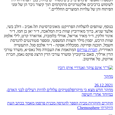
לשימוש ברכיבים אלקטרוניים מתקדמים תוך קיצור ניכר הן של זמני
הפיתוח והן של עלויות המוצרים החלליים."
בנוסף, שותפים להצלחת הפרויקט: מאוניברסיטת תל-אביב - דולב בשי,
אלעד שגיא, ברוך מאירוביץ וצוות בית המלאכה, ד״ר יאן בן חמו, ד״ר
איגור זולקין, ד״ר מאיר אריאל, אורלי בלומברג, אדוארד קרט, לילי אלמוג
וצוות הרכש, יסמין מילר והצוות המשפטי, ומספר סטודנטים להנדסת
חשמל, תוכנה ופיזיקה. ממכללת אפקה - ד״ר אלכס סגל, התעשייה
האווירית,
חברת ננורקס
המתאמת את העבודה מול נאס״א, משרד עורכי
הדין ארליך, סאם ברקוביץ' ומשרד עורכי הדין הרצוג פוקס נאמן, חברת
ארוטק, טל אחיטוב.
מחקר
26.12.2021
מחקר חדש מצא כי מיקרופלסטיקים עלולים להיות רעילים לבני האדם,
במיוחד אחרי חשיפה
חוקרים וחוקרות מבית הספר להנדסה מכנית פרסמו מאמר ב
כתב העת
היוקרתי
Chemosphere