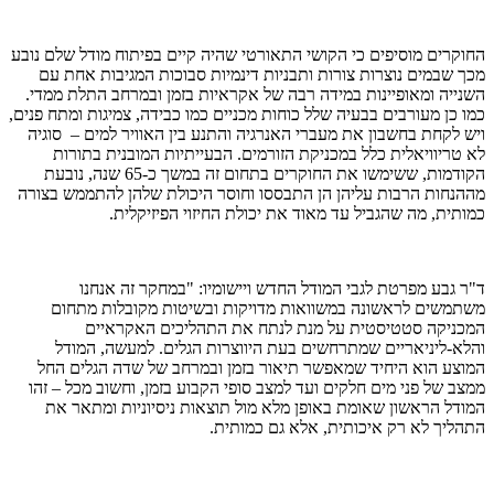
החוקרים מוסיפים כי הקושי התאורטי שהיה קיים בפיתוח מודל שלם נובע
מכך שבמים נוצרות צורות ותבניות דינמיות סבוכות המגיבות אחת עם
השנייה ומאופיינות במידה רבה של אקראיות בזמן ובמרחב התלת ממדי.
כמו כן מעורבים בבעיה שלל כוחות מכניים כמו כבידה, צמיגות ומתח פנים,
ויש לקחת בחשבון את מעברי האנרגיה והתנע בין האוויר למים – סוגיה
לא טריוויאלית כלל במכניקת הזורמים. הבעייתיות המובנית בתורות
הקודמות, ששימשו את החוקרים בתחום זה במשך כ-65 שנה, נובעת
מההנחות הרבות עליהן הן התבססו וחוסר היכולת שלהן להתממש בצורה
כמותית, מה שהגביל עד מאוד את יכולת החיזוי הפיזיקלית.
ד"ר גבע מפרטת לגבי המודל החדש ויישומיו: "במחקר זה אנחנו
משתמשים לראשונה במשוואות מדויקות ובשיטות מקובלות מתחום
המכניקה סטטיסטית על מנת לנתח את התהליכים האקראיים
והלא-ליניאריים שמתרחשים בעת היווצרות הגלים. למעשה, המודל
המוצע הוא היחיד שמאפשר תיאור בזמן ובמרחב של שדה הגלים החל
ממצב של פני מים חלקים ועד למצב סופי הקבוע בזמן, וחשוב מכל – זהו
המודל הראשון שאומת באופן מלא מול תוצאות ניסיוניות ומתאר את
התהליך לא רק איכותית, אלא גם כמותית.