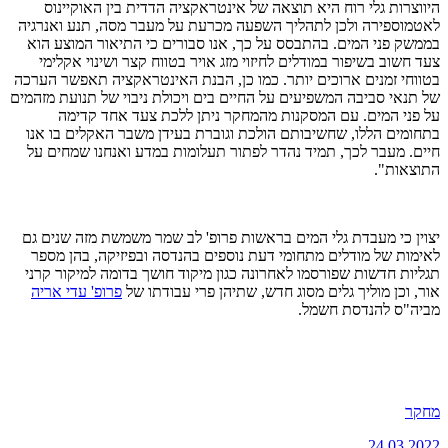
היווצרות גלי רוח היא תוצאה של אינטראקציה הדדית בין האוקיינוס
לאטמוספירה ולכן לתהליך השפעה מכרעת על מעבר מסה, תנע ואנרגיה
בממשק פני המים. בהתבסס על כך, אנו סבורים כי התיאור המוצע הוא
צעד חשוב בשיפור במודלים לחיזוי מזג אויר בטווח קצר ושינוי אקלימי
בטווחי זמנים ארוכים יותר. כמו כן, הבנת האינטראקציה תאפשר הערכה
של תנאי סביבה המשפיעים על החיים בים ויכולת ניבוי של תנועת מזהמים
על פני המים. עם המסקנות מהמחקר ניתן ללכת צעד אחד קדימה
בתחומים הללו, שחשיבותם הולכת וגוברת בעידן משבר האקלים בו אנו
חיים. מעבר לכך, תמיד נהדר לפתור תעלומות במדע ואנחנו שמחים על
התוצאות".
יצוין כי מעבדת גלי המים בראשות פרופ' לב שמר משמשת מזה שנים גם
לאימות של מודלים מתחומי דעת נוספים בהנדסה ובפיזיקה, בהן מספר
תגליות חדשות שפורסמו לאחרונה כגון מיקוד חושך בדומה למיקור קרני
אור, וכן מוליך גלים מסוג חדש, שתיהן פרי עבודתו של
פרופ' עדי אריה
מביה"ס להנדסת חשמל.
מחקר
24.03.2022