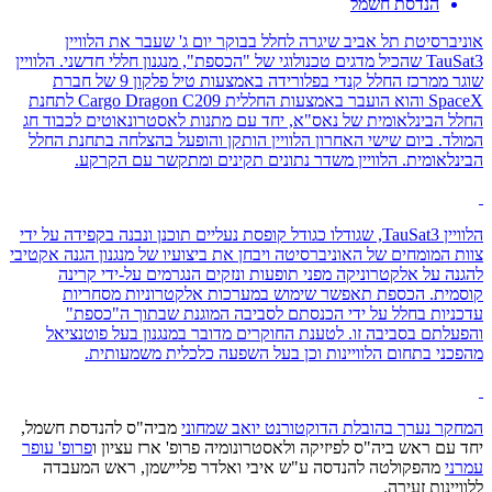
הנדסת חשמל
אוניברסיטת תל אביב שיגרה לחלל בבוקר יום ג' שעבר את הלוויין
TauSat3
שהכיל מדגים טכנולוגי של "הכספת", מנגנון חללי חדשני. הלוויין
שוגר ממרכז החלל קנדי בפלורידה באמצעות טיל פלקון 9 של חברת
SpaceX
והוא הועבר באמצעות החללית
Cargo Dragon C209
לתחנת
החלל הבינלאומית של נאס"א, יחד עם מתנות לאסטרונאוטים לכבוד חג
המולד. ביום שישי האחרון הלוויין הותקן והופעל בהצלחה בתחנת החלל
הבינלאומית. הלוויין משדר נתונים תקינים ומתקשר עם הקרקע.
הלוויין
TauSat3
, שגודלו כגודל קופסת נעליים תוכנן ונבנה בקפידה על ידי
צוות המומחים של האוניברסיטה ויבחן את ביצועיו של מנגנון הגנה אקטיבי
להגנה על אלקטרוניקה מפני תופעות ונזקים הנגרמים על-ידי קרינה
קוסמית. הכספת תאפשר שימוש במערכות אלקטרוניות מסחריות
עדכניות בחלל על ידי הכנסתם לסביבה המוגנת שבתוך ה"כספת"
והפעלתם בסביבה זו. לטענת החוקרים מדובר במנגנון בעל פוטנציאל
מהפכני בתחום הלוויינות וכן בעל השפעה כלכלית משמעותית.
המחקר נערך בהובלת הדוקטורנט
יואב שמחוני
מביה"ס להנדסת חשמל,
יחד עם ראש ביה"ס לפיזיקה ולאסטרונומיה פרופ' ארז עציון ו
פרופ' עופר
עמרני
מהפקולטה להנדסה ע"ש איבי ואלדר פליישמן, ראש המעבדה
ללוויינות זעירה.