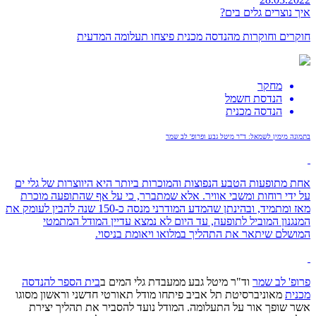
איך נוצרים גלים בים?
חוקרים וחוקרות מהנדסה מכנית פיצחו תעלומה המדעית
מחקר
הנדסת חשמל
הנדסה מכנית
בתמונה מימין לשמאל: ד"ר מיטל גבע ופרופ' לב שמר
אחת מתופעות הטבע הנפוצות והמוכרות ביותר היא היווצרות של גלי ים
על ידי רוחות ומשבי אוויר. אלא שמתברר, כי על אף שהתופעה מוכרת
מאז ומתמיד, ובהינתן שהמדע המודרני מנסה כ-150 שנה להבין לעומק את
המנגנון המוביל לתופעה, עד היום לא נמצא עדיין המודל המתמטי
המושלם שיתאר את התהליך במלואו ויאומת בניסוי.
פרופ' לב שמר
וד"ר מיטל גבע ממעבדת גלי המים ב
בית הספר להנדסה
מכנית
מאוניברסיטת תל אביב פיתחו מודל תאורטי חדשני וראשון מסוגו
אשר שופך אור על התעלומה. המודל נועד להסביר את תהליך יצירת