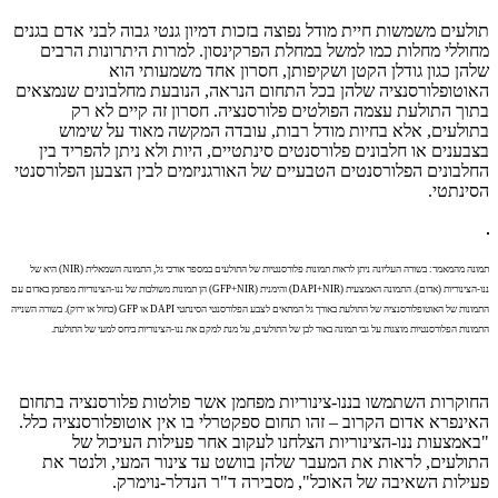
תולעים משמשות חיית מודל נפוצה בזכות דמיון גנטי גבוה לבני אדם בגנים
מחוללי מחלות כמו למשל במחלת הפרקינסון. למרות היתרונות הרבים
שלהן כגון גודלן הקטן ושקיפותן, חסרון אחד משמעותי הוא
האוטופלורסנציה שלהן בכל התחום הנראה, הנובעת מחלבונים שנמצאים
בתוך התולעת עצמה הפולטים פלורסנציה. חסרון זה קיים לא רק
בתולעים, אלא בחיות מודל רבות, עובדה המקשה מאוד על שימוש
בצבענים או חלבונים פלורסנטים סינתטיים, היות ולא ניתן להפריד בין
החלבונים הפלורסנטים הטבעיים של האורגניזמים לבין הצבען הפלורסנטי
הסינתטי.
תמונה מהמאמר: בשורה העליונה ניתן לראות תמונות פלורסנטיות של התולעים במספר אורכי גל, התמונה השמאלית (
NIR
) היא של
ננו-הצינוריות (אדום). התמונה האמצעית (
DAPI+NIR
) והימנית (
GFP+NIR
) הן תמונות משולבות של ננו-הצינוריות מפחמן באדום עם
התמונות של האוטופלורסנציה של התולעת באורך גל המתאים לצבע הפלורסנטי הסינתטי
DAPI
או
GFP
(כחול או ירוק). בשורה השנייה
התמונות הפלורסנטיות מוצגות על גבי תמונה באור לבן של התולעים, על מנת למקם את ננו-הצינוריות ביחס למעי של התולעת.
החוקרות השתמשו בננו-צינוריות מפחמן אשר פולטות פלורסנציה בתחום
האינפרא אדום הקרוב – זהו תחום ספקטרלי בו אין אוטופלורסנציה כלל.
"באמצעות ננו-הצינוריות הצלחנו לעקוב אחר פעילות העיכול של
התולעים, לראות את המעבר שלהן בוושט עד צינור המעי, ולנטר את
פעילות השאיבה של האוכל", מסבירה ד"ר הנדלר
-
נוימרק.