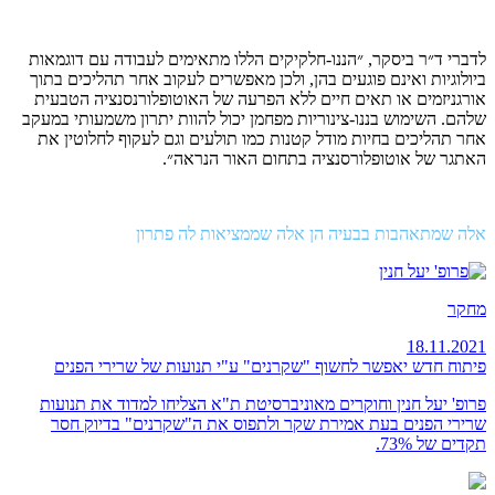
לדברי ד״ר ביסקר, ״הננו-חלקיקים הללו מתאימים לעבודה עם דוגמאות
ביולוגיות ואינם פוגעים בהן, ולכן מאפשרים לעקוב אחר תהליכים בתוך
אורגניזמים או תאים חיים ללא הפרעה של האוטופלורנסנציה הטבעית
שלהם. השימוש בננו-צינוריות מפחמן יכול להוות יתרון משמעותי במעקב
אחר תהליכים בחיות מודל קטנות כמו תולעים וגם לעקוף לחלוטין את
האתגר של אוטופלורסנציה בתחום האור הנראה״.
אלה שמתאהבות בבעיה הן אלה שממציאות לה פתרון
מחקר
18.11.2021
פיתוח חדש יאפשר לחשוף "שקרנים" ע"י תנועות של שרירי הפנים
פרופ' יעל חנין וחוקרים מאוניברסיטת ת"א הצליחו למדוד את תנועות
שרירי הפנים בעת אמירת שקר ולתפוס את ה"שקרנים" בדיוק חסר
תקדים של 73%.