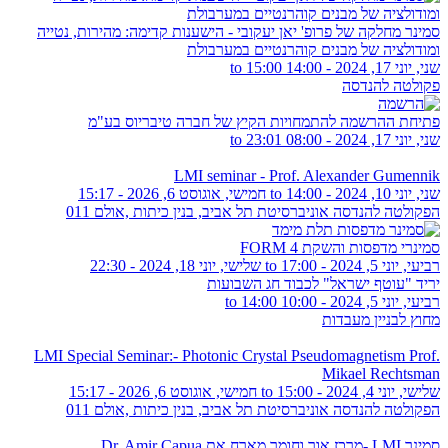
סמינר מחלקה של פרופ' יאן יעקובי - הישענות קדימה: מהירות, נטייה
ומודולציה של מבנים קוהרנטיים במערבולת
שני, יוני 17, 2024 -
14:00
to
15:00
פקולטה להנדסה
פתיחת ההרשמה להתמחויות הקיץ של חברה טיבריוס בע"מ
שני, יוני 17, 2024 -
08:00
to
23:01
LMI seminar - Prof. Alexander Gumennik
שני, יוני 10, 2024 - 14:00
to
חמישי, אוגוסט 6, 2026 - 15:17
הפקולטה להנדסה אוניברסיטת תל אביב, בנין כיתות ,אולם 011
סמינרי מדפסות והשקת FORM 4
רביעי, יוני 5, 2024 - 17:00
to
שלישי, יוני 18, 2024 - 22:30
יריד "עוטף ישראל" לכבוד חג השבועות
רביעי, יוני 5, 2024 -
10:00
to
14:00
מחוץ לבניין מעבדות
LMI Special Seminar:- Photonic Crystal Pseudomagnetism Prof.
Mikael Rechtsman
שלישי, יוני 4, 2024 - 15:00
to
חמישי, אוגוסט 6, 2026 - 15:17
הפקולטה להנדסה אוניברסיטת תל אביב, בנין כיתות ,אולם 011
סמינר LMI -מרכז אור וחומר מארח את Dr. Amir Capua