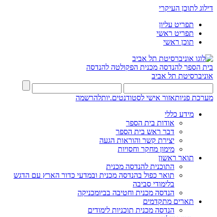
דילוג לתוכן העיקרי
תפריט עליון
תפריט ראשי
תוכן ראשי
בית הספר להנדסה מכנית
הפקולטה להנדסה
אוניברסיטת תל אביב
מערכת פניות
אזור אישי לסטודנטים.יות
להרשמה
מידע כללי
אודות בית הספר
דבר ראש בית הספר
יצירת קשר והוראות הגעה
מימון מחקר וחסויות
תואר ראשון
התוכנית להנדסה מכנית
תואר כפול בהנדסה מכנית ובמדעי כדור הארץ עם הדגש
בלימודי סביבה
הנדסה מכנית וחטיבה בביומכניקה
תארים מתקדמים
הנדסה מכנית תוכניות לימודים