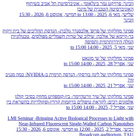
וובינר: פרויקט גמר בינלאומי - אוניברסיטת תל אביב בשיתוף
האוניברסיטה הטכנית של מינכן
שלישי, מאי 6, 2025 - 13:00
to
חמישי, אוגוסט 6, 2026 - 15:30
וובינר
סמינר מחלקתי של פרופ' אלכסנדר גולברג- הנדסת תהליכים של בית זיקוק
בר-קיימא של אולבה: שילוב של שדות חשמליים מפולסים, טכנולוגיות
הנזלה הידרותרמית ותסיסה
שני, מאי 5, 2025 -
14:00
to
15:00
סמינר מחלקתי של שי מונאט
שני, אפריל 28, 2025 -
14:00
to
15:00
סמינר מחלקתי של לינה בורסקי- הנדסה תרמית ב-NVIDIA: כמה מגניב
זה?
שני, אפריל 21, 2025 -
14:00
to
15:00
סמינר מחלקתי של שיר וורטהיימר- ביו-קומפוזיט מחוזק בסיבי קולגן
אלמוגים רכים: לקראת טיפולים ברקמות קרדיו-וסקולריות בהשראת ביו
שני, אפריל 7, 2025 -
14:00
to
15:00
LMI Seminar -Bringing Active Biological Processes to Light with
Near-Infrared Fluorescent Single-Walled Carbon Nanotubes
רביעי, אפריל 2, 2025 - 12:00
to
חמישי, אוגוסט 6, 2026 - 15:30
Broadcom auditorium, TAU