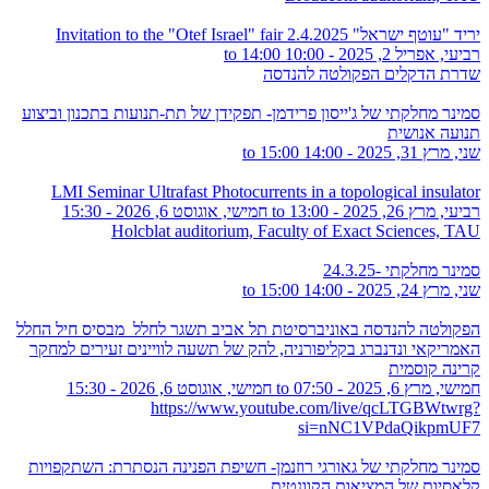
יריד "עוטף ישראל" 2.4.2025 Invitation to the "Otef Israel" fair
רביעי, אפריל 2, 2025 -
10:00
to
14:00
שדרת הדקלים הפקולטה להנדסה
סמינר מחלקתי של ג'ייסון פרידמן- תפקידן של תת-תנועות בתכנון וביצוע
תנועה אנושית
שני, מרץ 31, 2025 -
14:00
to
15:00
LMI Seminar Ultrafast Photocurrents in a topological insulator
רביעי, מרץ 26, 2025 - 13:00
to
חמישי, אוגוסט 6, 2026 - 15:30
Holcblat auditorium, Faculty of Exact Sciences, TAU
סמינר מחלקתי -24.3.25
שני, מרץ 24, 2025 -
14:00
to
15:00
הפקולטה להנדסה באוניברסיטת תל אביב תשגר לחלל מבסיס חיל החלל
האמריקאי ונדנברג בקליפורניה, להק של תשעה לוויינים זעירים למחקר
קרינה קוסמית
חמישי, מרץ 6, 2025 - 07:50
to
חמישי, אוגוסט 6, 2026 - 15:30
https://www.youtube.com/live/qcLTGBWtwrg?
si=nNC1VPdaQikpmUF7
סמינר מחלקתי של גאורגי רוזנמן- חשיפת הפנינה הנסתרת: השתקפויות
קלאסיות של המציאות הקוונטית