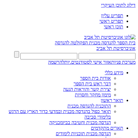
דילוג לתוכן העיקרי
תפריט עליון
תפריט ראשי
תוכן ראשי
בית הספר להנדסה מכנית
הפקולטה להנדסה
אוניברסיטת תל אביב
מערכת פניות
אזור אישי לסטודנטים.יות
להרשמה
מידע כללי
אודות בית הספר
דבר ראש בית הספר
יצירת קשר והוראות הגעה
מימון מחקר וחסויות
תואר ראשון
התוכנית להנדסה מכנית
תואר כפול בהנדסה מכנית ובמדעי כדור הארץ עם הדגש
בלימודי סביבה
הנדסה מכנית וחטיבה בביומכניקה
תארים מתקדמים
הנדסה מכנית תוכניות לימודים