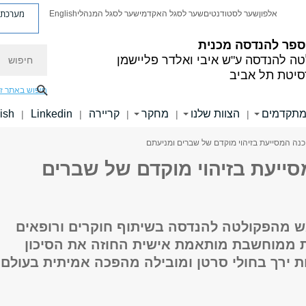
מערכת פ
אלפון
שער לסטודנטים
שער לסגל האקדמי
שער לסגל המנהלי
English
ספר להנדסה מכנית
חיפוש
טה להנדסה
ע"ש איבי ואלדר פליישמן
סיטת תל אביב
חיפוש באתר ז
מתקדמים
הצוות שלנו
מחקר
קריירה
Linkedin
ish
|
|
|
|
|
כנה המסייעת בזיהוי מוקדם של שברים ומניעתם
סייעת בזיהוי מוקדם של שברים
אש מהפקולטה להנדסה בשיתוף חוקרים ורופאים
 ממוחשבת מותאמת אישית החוזה את הסיכון
 ירך בחולי סרטן ומובילה מהפכה אמיתית בעולם