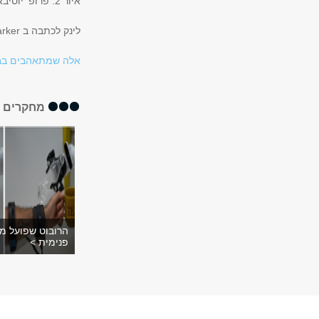
איור 2: פרופ' יוסיבאש מכין עצם ירך לניסוי
לינק לכתבה ב
rker
אלה שמתאהבים בבע
מחקרים א
הרובוט שפועל מ
פנימית >