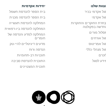
צוות שלנו
יחידות אקדמיות
גל אקדמי בכיר
בית הספר להנדסת חשמל
גל אקדמי
בית הספר להנדסה מכנית
בחרת החוקרים והחוקרות
המחלקה להנדסת תעשייה
חדשה בפקולטה
המחלקה להנדסה ביו-רפואית
סלול מורים
המחלקה למדע והנדסה של
גל אורחים
חומרים
גל אמריטוס
מדעים דיגיטליים להיי-טק
גל מנהלי כללי
הנדסה ורוח
זכרם
תוכניות רב-תחומיות
ידע לסגל
התוכנית להנדסת סביבה
תוכנית המצטיינים