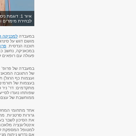
איור 1: דוג
לבחירת מימדים ו
במעבדה
למכניקה חי
מושם דגש על סינרגי
תוכנה הנדסית.
פרופ
במכאניקה, נחשב כמ
פעולה עם רופאים ל
במעבדה של פרופ' י
של התגובה המכאנית
ועצמות כף הרגל) תו
בעצמות של תורמים.
מתקדמים: דר' ניר טר
ממוחשבת של עצם 
אחד מתחומי המחקר 
גרורות סרטניות. מ
את הסיכון לשבר בע
אינטליגנציה מלאכו
למטופל המספקת לרו
אם נדרש ניתוח מני