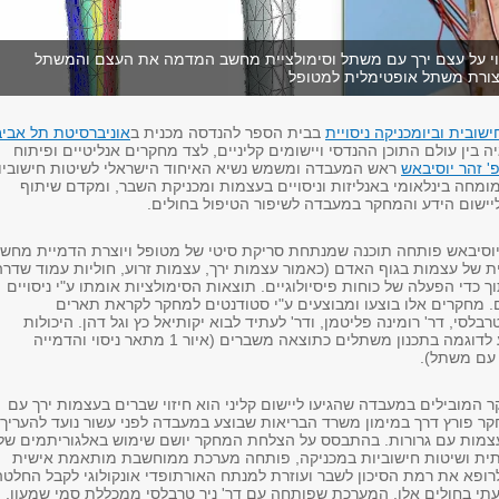
מת ניסוי על עצם ירך עם משתל וסימולציית מחשב המדמה את העצם והמשתל
צורת משתל אופטימלית למטופל
שובית וביומכניקה ניסויית
בבית הספר להנדסה מכנית ב
אוניברסיטת תל אביב
ה בין עולם התוכן ההנדסי ויישומים קליניים, לצד מחקרים אנליטיים ופיתוח
' זהר יוסיבאש
ראש המעבדה ומשמש נשיא האיחוד הישראלי לשיטות חישוביו
ומחה בינלאומי באנליזות וניסויים בעצמות ומכניקת השבר, ומקדם שיתוף
יישום הידע והמחקר במעבדה לשיפור הטיפול בחולים.
וסיבאש פותחה תוכנה שמנתחת סריקת סיטי של מטופל ויוצרת הדמיית מחש
 של עצמות בגוף האדם (כאמור עצמות ירך, עצמות זרוע, חוליות עמוד שדרה
ך כדי הפעלה של כוחות פיסיולוגיים. תוצאות הסימולציות אומתו ע"י ניסויים
 מחקרים אלו בוצעו ומבוצעים ע"י סטודנטים למחקר לקראת תארים
בלסי, דר' רומינה פליטמן, ודר' לעתיד לבוא יקותיאל כץ וגל דהן. היכולות
שפותחו נועדו לסייע לדוגמה בתכנון משתלים כתוצאה משברים (איור 1 מתאר ניסוי והדמייה
עם משתל).
המובילים במעבדה שהגיעו ליישום קליני הוא חיזוי שברים בעצמות ירך עם
חקר פורץ דרך במימון משרד הבריאות שבוצע במעבדה לפני עשור נועד להעריך
צמות עם גרורות. בהתבסס על הצלחת המחקר יושם שימוש באלגוריתמים של
תית ושיטות חישוביות במכניקה, פותחה מערכת ממוחשבת מותאמת אישית
פא את רמת הסיכון לשבר ועוזרת למנתח האורתופדי אונקולוגי לקבל החלטה
עתי בחולים אלו. המערכת שפותחה עם דר' ניר טרבלסי ממכללת סמי שמעון,