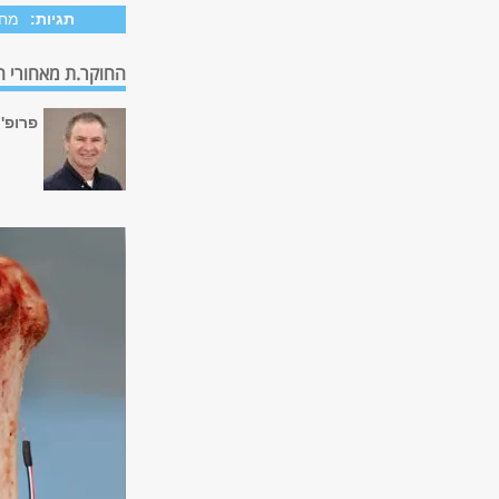
תגיות:
מח
החוקר.ת מאחורי 
פרופ' 