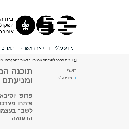
תוכן
תפריט
עליון
ראשי
בית ה
הפקול
אוניבר
מידע כללי
תואר ראשון
תארים 
|
|
הינך נמצא כאן
>
בית הספר להנדסה מכנית
>
חדשות המחקרים
> תו
תוכנה המ
ראשי
מידע כללי
ומניעתם
פרופ' יוסיב
פיתחו מערכת
לשבר בעצמות
הרפואה