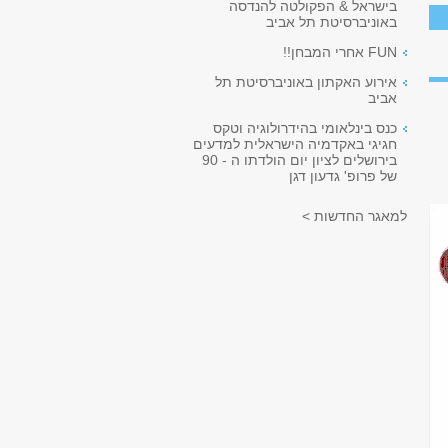
בישראל & הפקולטה להנדסה
באוניברסיטת תל אביב
FUN אחרי המבחן!!
אירוע האקתון באוניברסיטת תל
אביב
כנס בינלאומי בהידרולוגיה וטקס
חגיגי באקדמיה הישראלית למדעים
בירושלים לציון יום הולדתו ה - 90
של פרופ' גדעון דגן
למאגר החדשות >