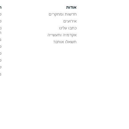
אודות
ה
חדשות ומחקרים
ס
אירועים
ס
כתבו עלינו
נ
ה
אקדמיה ותעשייה
מ
תשאלו אותנו!
ס
ס
ס
ל
מ