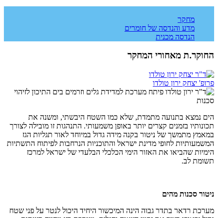
תגיות:
מחקר
מדע והנדסה של חומרים
הנדסה מכנית
החוקר.ת מאחורי המחקר
פרופ' יצחק ירון טולדו
הים נמצא בתנועה מתמדת, שלא כמו השטח היבשתי, ומשנה את
תכונותיו בזמנים קצרים יותר באופן משמעותי. התנהגות זו מובילה לצורך
במאמץ מתמשך של ניטור בקנה מידה גדול במיוחד לאור תגליות הגז
המשמעותיות לחופי מדינת ישראל והתוכניות הנרחבות לפיתוח התשתיות
הימיות שהביאו את האזור הימי הכלכלי הבלעדי של ישראל למרכז
תשומת לב.
ניטור סכנות מהים
מערכת רדאר בתדר גבוה הינה המיכשור היחיד היכול לנטר על פני שטח