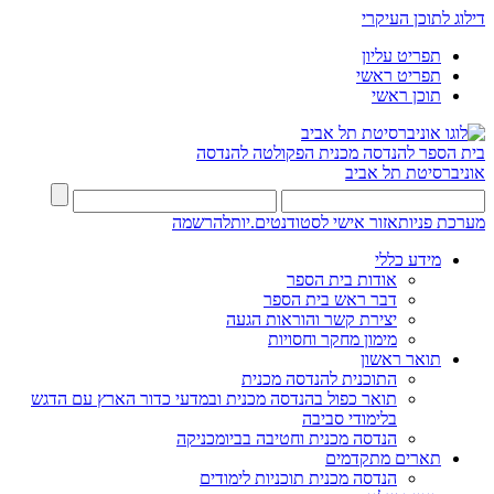
דילוג לתוכן העיקרי
תפריט עליון
תפריט ראשי
תוכן ראשי
בית הספר להנדסה מכנית
הפקולטה להנדסה
אוניברסיטת תל אביב
מערכת פניות
אזור אישי לסטודנטים.יות
להרשמה
מידע כללי
אודות בית הספר
דבר ראש בית הספר
יצירת קשר והוראות הגעה
מימון מחקר וחסויות
תואר ראשון
התוכנית להנדסה מכנית
תואר כפול בהנדסה מכנית ובמדעי כדור הארץ עם הדגש
בלימודי סביבה
הנדסה מכנית וחטיבה בביומכניקה
תארים מתקדמים
הנדסה מכנית תוכניות לימודים