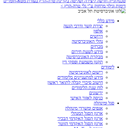
טכנולוגייה חדשה ליצירה ושליטה בקרינת טרה-הרץ בעזרת מטא-חומרים
דימות וגילוי מרחוק ע"י גלי טרה-הרץ >
מידע כללי
יצירת קשר ודרכי הגעה
אלפון
דרושים
נהלי האוניברסיטה
מכרזים
מידע לשעת חירום
מבקרת האוניברסיטה
תקנון משמעת ופסקי דין
לימודים
רישום לאוניברסיטה
מידע למתעניינים בלימודים
חישוב סיכויי קבלה לתואר ראשון
לוח שנת הלימודים
ידיעונים
כניסה לאזור האישי
סגל ומינהלה
אגפים ומשרדי מינהלה
ארגון הסגל המנהלי
ארגון הסגל האקדמי הבכיר
ארגון הסגל האקדמי הזוטר