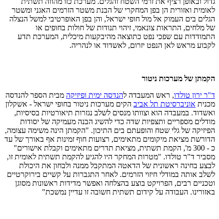
גדול ובאופן רציף את זרמי השטח והגלים. מערכת כזו מהווה תשתית
לאומית ואזורית הן בפן המחקרי של הבנת משטר הזרמים האגני ומשטר
הגלים בים העמוק אל מול חופי ישראל, והן בפן האופרטיבי למשל הנצלה
של מלחים, התראות צונאמי, זיהוי תנודות של חולות בחופים או
התמודדות עם שפכי נפט כתוצאה מהיבקעות מיכלית, המערכת תדע
לקבוע מראש לאן הנפט יזרום, לאשדוד או לנהריה.
הקמתן של מערכות ניטור
ד"ר ירון טולדו
, ראש המעבדה ל
הנדסה ימית ופיזיקה
מבית הספר להנדסה
מכנית
אוניברסיטת תל אביב
הקים מערכות ניטור בחופי ישראל - אשקלון
ואשדוד. במעבדה הוא וצוותו מנסים לשלב נגזרות תיאורטיות בסיסיות,
מודלים מספריים ותצפיות שדה כדי להשיג הבנה מעמיקה של יסודות
הפיזיקה של גלי שטח והופעתם בים התיכון. "הקמתן הינה משימה עצומה,
הדורשת מציאת מיקומים מתאימים, רצועות חוף זמינות אף באורך של עד
כ - 300 מ', הקמת תשתית, מציאת תדרים מתאימים וקבלת אישורים"
מסביר ד"ר טולדו. "מטרות המחקר היו להגיע להקמת תשתית לאומית זו,
לבצע בחינה ראשונית של הדאטה המתקבל ממנה ולבחון את היכולת
לשלב אותה במודלי חיזוי הזרמים. לאחר התגברות על קשיים בירוקרטיים
וטכניים רבים, הפרויקט בוצע בהצלחה ואפשר מדידות ראשונות מסוגן
באזורינו. העבודה על קידום תשתית חשובה זו עדיין נמשכת"