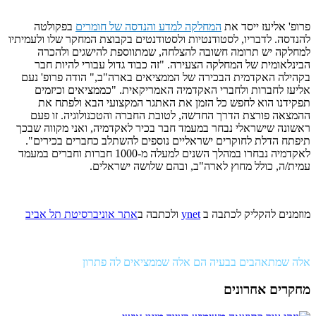
פרופ' אליעז ייסד את
המחלקה למדע והנדסה של חומרים
בפקולטה
להנדסה. לדבריו, לסטודנטיות ולסטודנטים בקבוצת המחקר שלו ולעמיתיו
למחלקה יש תרומה חשובה להצלחה, שמתווספת להישגים ולהכרה
הבינלאומית של המחלקה הצעירה. "זה כבוד גדול עבורי להיות חבר
בקהילה האקדמית הבכירה של הממציאים בארה"ב," הודה פרופ' נעם
אליעז לחברות ולחברי האקדמיה האמריקאית. "כממציאים וכיזמים
תפקידנו הוא לחפש כל הזמן את האתגר המקצועי הבא ולפתח את
ההמצאה פורצת הדרך החדשה, לטובת החברה והטכנולוגיה. זו פעם
ראשונה שישראלי נבחר במעמד חבר בכיר לאקדמיה, ואני מקווה שבכך
תיפתח הדלת לחוקרים ישראליים נוספים להשתלב כחברים בכירים".
לאקדמיה נבחרו במהלך השנים למעלה מ-1000 חברות וחברים במעמד
עמית/ה, כולל מחוץ לארה"ב, ובהם שלושה ישראלים.
מוזמנים להקליק לכתבה ב
ynet
ולכתבה ב
אתר אוניברסיטת תל אביב
אלה שמתאהבים בבעיה הם אלה שממציאים לה פתרון
מחקרים אחרונים