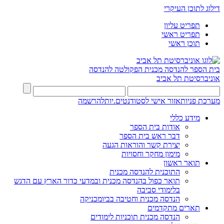
דילוג לתוכן העיקרי
תפריט עליון
תפריט ראשי
תוכן ראשי
בית הספר להנדסה מכנית
הפקולטה להנדסה
אוניברסיטת תל אביב
מערכת פניות
אזור אישי לסטודנטים.יות
להרשמה
מידע כללי
אודות בית הספר
דבר ראש בית הספר
יצירת קשר והוראות הגעה
מימון מחקר וחסויות
תואר ראשון
התוכנית להנדסה מכנית
תואר כפול בהנדסה מכנית ובמדעי כדור הארץ עם הדגש
בלימודי סביבה
הנדסה מכנית וחטיבה בביומכניקה
תארים מתקדמים
הנדסה מכנית תוכניות לימודים