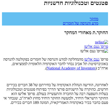
פטנטים וטכנולוגיות חדשניות
תגיות:
מחקר
מדע והנדסה של חומרים
החוקר.ת מאחורי המחקר
פרופ' נעם אליעז
פרופ'
נעם אליעז
מהמחלקה למדע והנדסה של חומרים בפקולטה להנדסה
באוניברסיטת תל אביב נבחר לחבר האקדמיה הלאומית לממציאים,
ארה"ב (
National Academy of Inventors
).
לאחרונה, הודיעה הנהלת האקדמיה על בחירתם של 38 חברים בכירים
חדשים, כהוקרה על הישגיהם פורצי הדרך בפיתוח פטנטים וטכנולוגיות
בעלות השפעה רבה על החברה והתעשייה בעולם. פרופ' אליעז הוא
החוקר הישראלי היחיד, ולמעשה החוקר היחיד מחוץ לארה"ב, שנבחר אי
פעם כחבר בכיר באקדמיה האמריקאית, המונה 189 חברים בכירים.