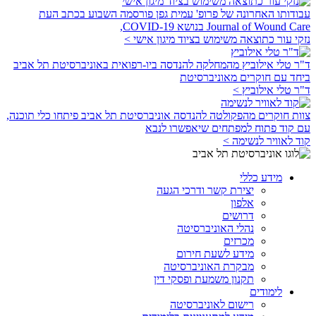
עבודותו האחרונה של פרופ' עמית גפן פורסמה השבוע בכתב העת
Journal of Wound Care בנושא COVID-19,
נזקי עור כתוצאה משימוש בציוד מיגון אישי >
ד"ר טלי אילוביץ מהמחלקה להנדסה ביו-רפואית באוניברסיטת תל אביב
ביחד עם חוקרים מאוניברסיטת
ד"ר טלי אילוביץ >
צוות חוקרים מהפקולטה להנדסה אוניברסיטת תל אביב פיתחו כלי תוכנה,
עם קוד פתוח למפתחים שיאפשרו לנבא
קוד לאוויר לנשימה >
מידע כללי
יצירת קשר ודרכי הגעה
אלפון
דרושים
נהלי האוניברסיטה
מכרזים
מידע לשעת חירום
מבקרת האוניברסיטה
תקנון משמעת ופסקי דין
לימודים
רישום לאוניברסיטה