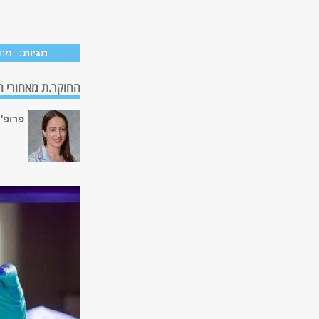
תגיות:
מח
החוקר.ת מאחורי 
פרופ'