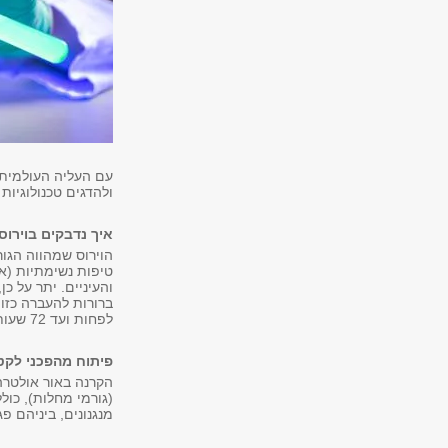
עם העליה העולמית 
ולהדגים טכנולוגיות
איך נדבקים בוירו
הוירוס שמהווה הגורם ה
טיפות נשימתיות (א
לפחות ועד 72 שעות על משטחי פלסטיק, דבר המצביע על סיכון לזיהום ארוך טווח.
פיתוח מהפכני לקטי
הקרנה באור אולטרה
(גורמי מחלות), כול
מנגנונים, ביניהם פג