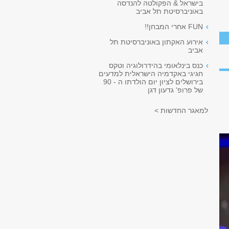
בישראל & הפקולטה להנדסה
באוניברסיטת תל אביב
FUN אחרי המבחן!!
אירוע האקתון באוניברסיטת תל
אביב
כנס בינלאומי בהידרולוגיה וטקס
חגיגי באקדמיה הישראלית למדעים
בירושלים לציון יום הולדתו ה - 90
של פרופ' גדעון דגן
למאגר החדשות >