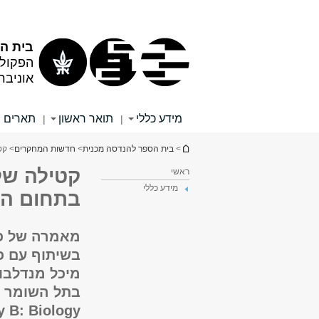
תוכן
תפריט
עליון
ראשי
בית ה
הפקול
אוניבר
מידע כללי
תואר ראשון
תארים 
|
|
הינך נמצא כאן
>
בית הספר להנדסה מכנית
>
חדשות המחקרים
> קט
קטילה של 
ראשי
מידע כללי
בתחום הא
מאמרה של פר
בשיתוף עם פר
מיכל מנדלבו
בתל השומר ו
y B: Biology