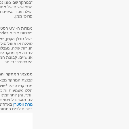
"במחקר שביצענו נמ
התאוששות של מחולל
יעילה עבור נגיפים וח
פרופ' ממן.
מנורות ה-
UV
הסטנד
פולטות אור או
iodes
בשל גודלן הקטן, ז
סוללה או פאנל סולא
הנורות עולה. מגבלו
עד כה אף מחקר לא ב
אנושיים. קבוצת המ
האפקטיבי ביותר.
ממצאי המחקר והמ
2
מנת קרינה של
/cm
יותר, והן יותר זמי
עם מזגנים לחיטוי א
נורת ווסטרן
בארה"ב 
בנורות לדים בתחום