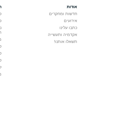
אודות
ה
חדשות ומחקרים
ס
אירועים
ס
כתבו עלינו
נ
ה
אקדמיה ותעשייה
מ
תשאלו אותנו!
ס
ס
ס
ל
מ