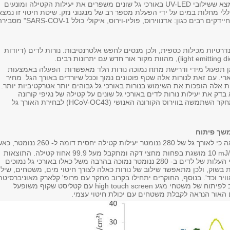
צא ששילובי
UV-LED
באורכי גל שונים משפרים את יעילות הקטילה ומונעים
י מחלות במים על ידי הפעלת מספר רב של מנגנוני נזק.
שיטת חיטוי זו נמצ
יידקים רבים כגון: אדנווירוס, פוליו-וירוס, איקולי כולל
SARS-COV-1" מסביר
רטיות מכילות כספית, ולכן מנסים לחפש אלטרנטיבות. נורות לדים (דיודות
light emitting d
), מהוות מקור אור חדש עם יתרונות רבים.
מן תפעול מידי ודרישת מתח נמוכה נורות הלד מאפשרות הפעלה באמצעות
רי. עם זאת לנורות אלה שטף פוטונים נמוך וככל שיורדים באורך הגל מחיר
ת אלה הופכות את השימוש בנורות באורכי גל גבוהים יותר אטרקטיביות יותר.
דק את יעילות נורות לדים באורכי גל שונים על קטילה של נגיפי קורונה
חקר השתמשה בווירוס הקורונה האנושי
(HCoV-OC43)
לבחירת האורך גל
שך פיתוח
קבוצת המחקר מצאה כי לאורך גל של 280 ננומטר יעילות קטילה יחסית דומה ל- 260
10 mJ
מושגת בפחות מחצי דקה ומתקבל מעל
99.9
אחוז קטילה. התוצאות
הללו משמעותיות כי העלות של לדים ב- 280 ננומטר נמוכה בהרבה משל כאלו באורכי גל נמוכים
נות בשוק, ולכן מתאפשר שילוב של נורות כאלה לצורך חיטוי מים, משטחים, שילו
וויר וכד'. בנוסף, החוקרים יתחילו בקרוב מחקר עם פרופ' קלארק מאוניברסיטת
לפיתוח של משטחי מגע
high touch screen
עם קטליסט שקוף משופעל
 האור הנראה לקבלת משטחים עם יכולת חיטוי עצמי.