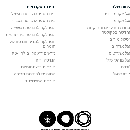
צוות שלנו
יחידות אקדמיות
גל אקדמי בכיר
בית הספר להנדסת חשמל
גל אקדמי
בית הספר להנדסה מכנית
בחרת החוקרים והחוקרות
המחלקה להנדסת תעשייה
חדשה בפקולטה
המחלקה להנדסה ביו-רפואית
סלול מורים
המחלקה למדע והנדסה של
גל אורחים
חומרים
גל אמריטוס
מדעים דיגיטליים להיי-טק
גל מנהלי כללי
הנדסה ורוח
זכרם
תוכניות רב-תחומיות
ידע לסגל
התוכנית להנדסת סביבה
תוכנית המצטיינים