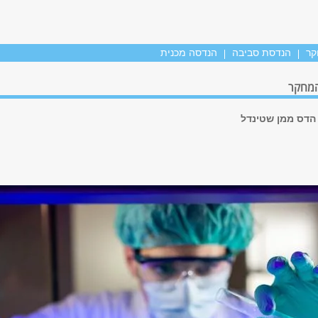
קר
הנדסת סביבה
הנדסה מכנית
המחקר
 הדס ממן שטינדל