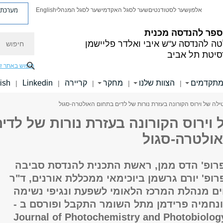
מערכת פ
אלפון
שער לסטודנטים
שער לסגל האקדמי
שער לסגל המנהלי
English
ספר להנדסה מכנית
חיפוש
טה להנדסה
ע"ש איבי ואלדר פליישמן
סיטת תל אביב
חיפוש באתר ז
מתקדמים
הצוות שלנו
מחקר
קריירה
Linkedin
ish
|
|
|
|
|
ילה של וירוס הקורונה בעזרת נורות של לדים בתחום האולטרה-סגול
וירוס הקורונה בעזרת נורות של לדי
ולטרה-סגול
ופ' הדס ממן, ראשת התכנית להנדסת סביבה
ופ' יורם גרשמן ביוכימאי ממכללת אורנים, ד"ר
ים מנהלת המרכז הלאומי לשפעת ונגיפי נשימה
נחמיה פרידמן מתל השומר התקבל ופורסם ב -
Journal of Photochemistry and Photobiolog