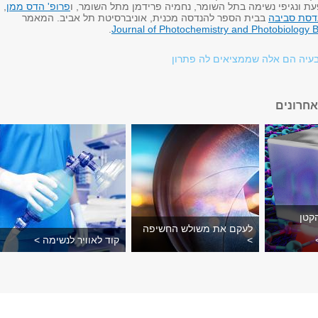
ת ונגיפי נשימה בתל השומר, נחמיה פרידמן מתל השומר, ו
פרופ' הדס ממן
,
דסת סביבה
בבית הספר להנדסה מכנית, אוניברסיטת תל אביב. המאמר
.
Journal of Photochemistry and Photobiology B
יה הם אלה שממציאים לה פתרון
חרונים
קטן
לעקם את משולש החשיפה
>
קוד לאוויר לנשימה >