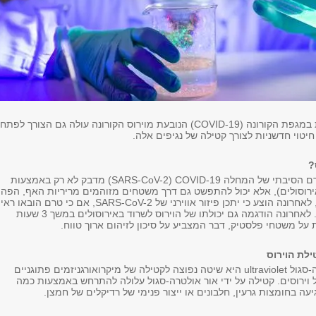
במגפת הקורונה (
COVID-19
) הנובעת מוירוס הקורונה עולה גם הצורך לפתח
 חיטוי חדשניות לצורך קטילה של נגיפים אלה.
ס?
סיבתי של המחלה COVID-19 (
SARS-CoV-2)
מדבק לא רק באמצעות
ירוסולים), אלא יכול להתפשט גם דרך משטחים מזוהמים מריריות האף, הפה
והעיניים. יתר על כן, לאחרונה הוצע כי יתכן פיזור אווירני של SARS-CoV-2, אם כי טרם הוב
ברורות להעברה כזו. לאחרונה הודגמה גם יכולתו של הוירוס לשרוד באירוסולים במשך 3 שעות
לת הוירוס
-סגול
ultraviolet
היא שיטה נפוצה לקטילה של מיקרואורגניזמים פתוגניים
ל וירוסים. קטילה על ידי אור אולטרה-סגול עלולה להתרחש באמצעות כמה
יעה בחומצות גרעין, חלבונים או ייצור פנימי של רדיקלים של חמצן.