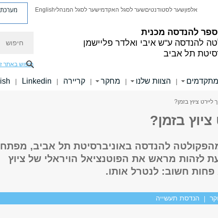
מערכת פ
אלפון
שער לסטודנטים
שער לסגל האקדמי
שער לסגל המנהלי
English
ספר להנדסה מכנית
חיפוש
טה להנדסה
ע"ש איבי ואלדר פליישמן
סיטת תל אביב
חיפוש באתר ז
מתקדמים
הצוות שלנו
מחקר
קריירה
Linkedin
ish
|
|
|
|
|
ך ליירט ציוץ בזמן?
 ציוץ בזמן?
 מהפקולטה להנדסה באוניברסיטת תל אביב, מפתח
ת לזהות מראש את הפוטנציאל הויראלי של ציוץ
 פחות חשוב: לנטרל אותו.
קר
הנדסת תעשייה