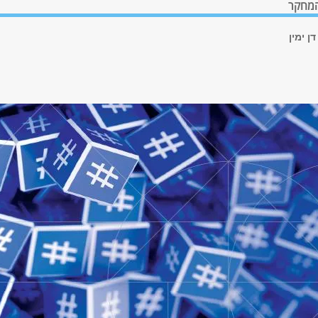
המחקר
דן ימין