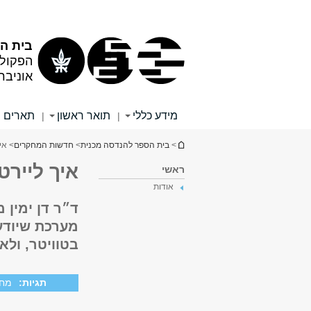
תוכן
תפריט
עליון
ראשי
בית ה
הפקול
אוניבר
מידע כללי
תואר ראשון
תארים 
|
|
הינך נמצא כאן
>
בית הספר להנדסה מכנית
>
חדשות המחקרים
> אי
איך ליירט
ראשי
אודות
ד״ר דן ימין
מערכת שיודע
בטוויטר, ולא
תגיות:
מח