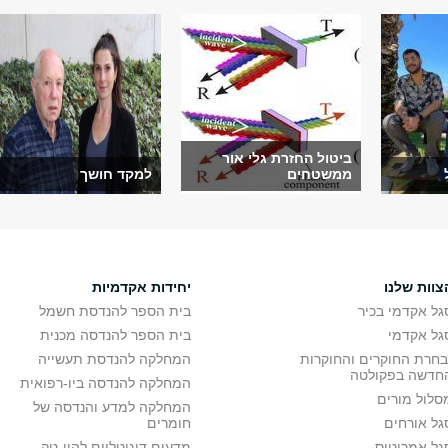
ביטול החזרת גלי אור
ממשטחים
למקד חושך
צוות שלנו
יחידות אקדמיות
גל אקדמי בכיר
בית הספר להנדסת חשמל
גל אקדמי
בית הספר להנדסה מכנית
בחרת החוקרים והחוקרות
המחלקה להנדסת תעשייה
חדשה בפקולטה
המחלקה להנדסה ביו-רפואית
סלול מורים
המחלקה למדע והנדסה של
גל אורחים
חומרים
גל אמריטוס
מדעים דיגיטליים להיי-טק