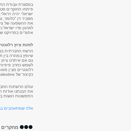
במסגרת עבודת התיזה
פיתחו החוקרים סט 
ישראלי יהיה ויראלי
מסביר דן "כלומר, 
את ההשפעה של ציוץ
לארגון פרו ישראל 
אתגרים בפרויקט שכ
לזהות ציוץ רלוונטי
הרשת החברתית בנויה
שיופץ במהרה בין חב
גם אם איתרנו ציוץ 
לשמש כחרב פיפיות ו
רלוונטיים מבין מאו
כקיצור של
Palestine
עולם הרשתות החברת
את הבנתנו אודות 
התפשטות רגשות ברש
אלה שמתאהבים בבע
מחקרים א