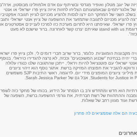
 של יוגב מטלון ואופיר מגדסי ובשיתוף עם אדם אלמוזלינו מבוסטון, ארה"ב,
של אלגוריתמים שבאמצעותם הצליחו לחזות איזה ציוץ פרו ישראלי או אנטי
. בשלב השני של המחקר הם ירצו לנסות ולהציע מכניזם לציוץ תגובה אפקטיבית
נרצה להציע מכניזם לתגובה שתמזער את ההשפעה של ציוץ אנטי ישראלי ותגבי
 פרו ישראלי. שאיפתנו היא לתרום מערכת כזו למרכז לעניינים אסטרטגים או
כדוגמת
stand with us
שאיתם יצרנו קשר לאחרונה. ברור שישנם לא מעט
זה".
 מקבוצות הומוגניות. כלומר, ברור שרוב חברי דומים לי, ולכן ציוץ פרו ישראל
רי יהיה בבחינת "שכנוע המשוכנעים" וככזה, לא נרצה להגדירו כויראלי. בנוסף,
אנטי ישראלי עם פוטנציאל להיות ויראלי, ייתכן שהתגובה שלנו כנגדו עלולה
דווקא להגביר את תפוצתו המזיקה ברשת. אתגר נוסף הוא זיהוי ציוצים
ת מיליוני ציוצים המופצים מידי יום. לדוגמה, ראשי התיבות
SJP
משמשים
Students for Justice in 
, אבל גם של Sarah Jessica Parker.
יות הוא חדש ומתחדש ורב בו הנסתר על הידוע. בכוחו של מחקר כזה לשפר
המבנה וההתהוות של רשת חברתית, את גורמי ההשפעה ברשת, השפעה של
ת ועוד מגוון רחב של שאלות.
יה הם אלה שממציאים לה פתרו
ן
חרונים