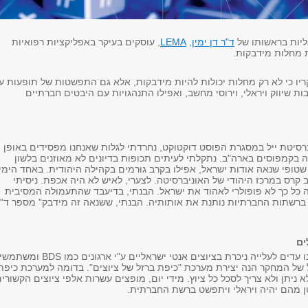
ליות בראשותו של
ד"ר דן ימין
,
LEMA
, עוסקים בעיקר באפליקציות רפואיות
 מחלות מידבקות.
ריו כי לא רק מחלות יכולות להיות מידבקות, אלא גם התפשטות של תופעות ע
בות שיווק ויראלי, וירוסי מחשב, ואפילו התנהגויות עם היבטים חברתיים
ברסיטת ייל במסגרת הפוסט דוקטוקט, נחרדתי לגלות שאנחנו מפסידים באופן
 בקמפוסים בארה"ב. נתקלתי לעיתים תכופות בדיונים לא מאוזנים בלשון
 שטופי שנאה אודות ישראל, אפילו בקרב גורמים בקהילה היהודית. באחד הימי
 קרס במרכז היהודי של האוניברסיטה. לצערי, לאיש לא היה אכפת. ניסיתי
זה כל כך לא פופולרי לאהוד את ישראל. הבנתי, בדיעבד שהתעמולה המסיבית
 ברשתות החברתיות נותנת את אותותיה. הבנתי, ששנאה זה מידבק" מספר ד"
ים
 עדים לעלייה ניכרת בציוצים אנטי ישראליים ע"י ארגונים כמו
BDS
ומשתמשי
של המחקר הנה יצירת מערכת "כיפת ברזל של ציוצים". בדומה למערכת כיפת
לא ניתן ולא צריך לסכל כל ציוץ. מידי יום, מופצים עשרות אלפי ציוצים הקשורי
ן מהם יהיה ויראלי ויתפשט ברשת החברתית.