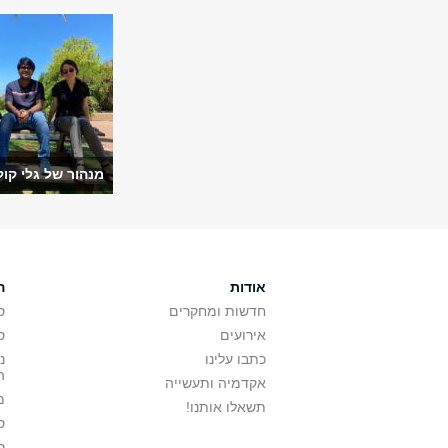
מנהור של גלי קול
אודות
ה
חדשות ומחקרים
ס
אירועים
ס
כתבו עלינו
נ
ה
אקדמיה ותעשייה
מ
תשאלו אותנו!
ס
ס