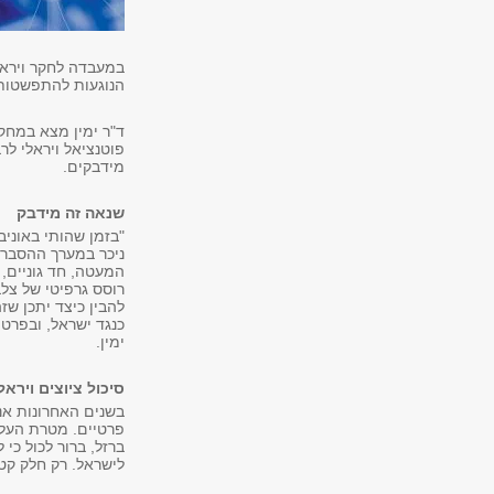
במעבדה לחקר וירא
הנוגעות להתפשטות
ד"ר ימין מצא במחק
פוטנציאל ויראלי לר
מידבקים.
שנאה זה מידבק
"בזמן שהותי באוני
ניכר במערך ההסברה
המעטה, חד גוניים,
רוסס גרפיטי של צלב
להבין כיצד יתכן ש
כנגד ישראל, ובפרט
ימין.
סיכול ציוצים ויראל
בשנים האחרונות אנו
פרטיים. מטרת העל 
ברזל, ברור לכול כי 
לישראל. רק חלק קט