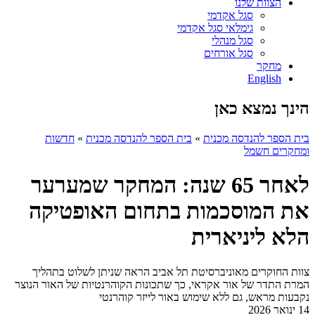
הצוות שלנו
סגל אקדמי
גימלאי סגל אקדמי
סגל מנהלי
סגל אורחים
מחקר
English
הינך נמצא כאן
בית הספר להנדסה מכנית
»
בית הספר להנדסה מכנית
»
חדשות
ומחקרים חשמל
לאחר 65 שנה: המחקר שמערער
את המוסכמות בתחום האופטיקה
הלא ליניארית
צוות החוקרים מאוניברסיטת תל אביב הראה שניתן לשלוט בתהליך
המרת התדר של אור אקראי, כך שתכונות הקוהרנטיות של האור הנוצר
נקבעות מראש, גם ללא שימוש באור לייזר קוהרנטי
14 ינואר 2026