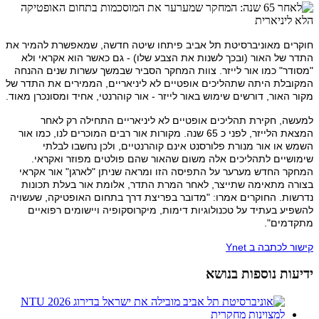
חוקרים מאוניברסיטת תל אביב פיתחו שיטה חדשה, שמאפשרת להמיר את
התדר של האור (ובכך לשנות את הצבע שלו) - גם כאשר הוא אקראי ולא
"מסודר" כמו אור לייזר. צוות המחקר הסביר שבמשך עשרות שנים ההנחה
המקובלת היתה שתהליכים אופטיים לא ליניאריים, הממירים את התדר של
מקור האור, דורשים שימוש באור לייזר - אור קוהרנטי, אחיד ומסונכרן מאוד.
למעשה, חקירת תהליכים אופטיים לא ליניאריים התחילה רק לאחר
המצאת הלייזר, לפני כ 65 שנה. מקורות אור רבים המוכרים לנו, כמו אור
השמש או אור מנורת פלורסנט אינם קוהרנטיים, ולכן נחשבו לבלתי
שימושיים לתהליכים אלה משום שהאור שהם פולטים מפוזר ואקראי.
המחקר החדש מערער על התפיסה הזו ומראה שניתן "לארגן" אור אקראי
בצורה מתאימה שתייצר, לאחר המרת התדר, אלומת אור בעלת תכונות
נדרשות. החוקרים אמרו: "מדובר בפריצת דרך בתחום האופטיקה, שעשויה
להשפיע בעתיד על טכנולוגיות דימות, מיקרוסקופיה ויישומים רפואיים
מתקדמים".
קישור לכתבה ב Ynet
ידיעות נוספות בנושא