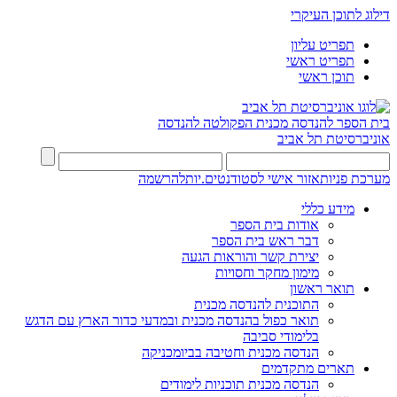
דילוג לתוכן העיקרי
תפריט עליון
תפריט ראשי
תוכן ראשי
בית הספר להנדסה מכנית
הפקולטה להנדסה
אוניברסיטת תל אביב
מערכת פניות
אזור אישי לסטודנטים.יות
להרשמה
מידע כללי
אודות בית הספר
דבר ראש בית הספר
יצירת קשר והוראות הגעה
מימון מחקר וחסויות
תואר ראשון
התוכנית להנדסה מכנית
תואר כפול בהנדסה מכנית ובמדעי כדור הארץ עם הדגש
בלימודי סביבה
הנדסה מכנית וחטיבה בביומכניקה
תארים מתקדמים
הנדסה מכנית תוכניות לימודים