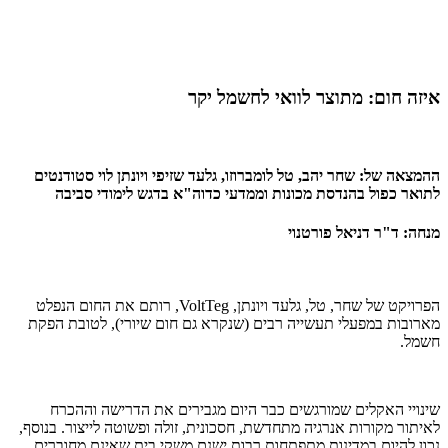
איזה חום: מתוצר לוואי לחשמל יקר
ההמצאה של: שחר יהב, טל לומברוזו, גלעד שזיפי ויונתן לוי סטודנטים
לתואר כפול בהנדסת מכונות וממדעי כדוה"א בדגש לימודי סביבה
מנחה: ד"ר דניאל פורטנוי
הפרויקט של שחר, טל, גלעד ויונתן, VoltTeg, רותם את החום הנפלט
מארובות במפעלי תעשייה רבים (שנקרא גם חום שיורי), לטובת הפקת
חשמל.
שינויי האקלים שמורגשים כבר היום מגבירים את הדרישה וההכרח
לאיתור מקורות אנרגיה מתחדשת, חסכונית, זולה ופשוטה לייצור. בנוסף,
נכון להיום במדינות מתפתחות רבות ישנם משקי בית שאינם מחוברים