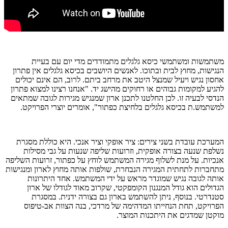
משתמשות ומשתמשי כיסא גלגלים מתמודדים מדי יום עם בעיית
הנגישות, מחוץ לבית ובתוכו. לאנשים היושבים בכיסא גלגלים אין פתרון
אחסון נגיש ויעיל שמנצל היטב את מרחב ביתם. לרוב, הם אינם יכולים
להגיע למקומות גבוהים או רחוקים מהישג יד. "אנחנו רצינו למצוא פתרון
הנדסי לבעיה זו. לכן החלטנו לתכנן ארון שמנגיש מגירות לגובה שמתאים
למשתמש.ת בכיסא גלגלים בלחיצת כפתור", אומרים יוצרי הפרויקט.
המערכת עובדת בשני צירים: ציר אופקי וציר אנכי. היא כוללת מסגרת
נשלפת שנעה בצורה אופקית, וזרועות שליפה שנעות על גבי מסילות
אנכיות. על מנת לשלוף מגירה המשתמש לוחץ על כפתור, זרועות השליפה
מתחברות לתחתית המגירה הנבחרת, שולפות אותה מחוץ לארון ומנגישות
אותה לגובה נגיש שמוגדר מראש על ידי המשתמש. אחד היתרונות
הגדולים הוא גודל המנגנון הקומפקטי, שקרוב מאוד לגודלו של ארון
סטנדרטי. בנוסף, ניתן להשתמש בארון גם בצורה ידנית. במסגרת
הפרויקט, תחת הנחייתו המדהימה של מרדכי, בנה הצוות אב-טיפוס
מוקטן שמדגים את היתכנות המוצר.