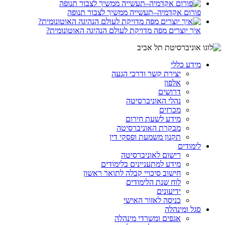
פורום אקדמיה–תעשייה ממשיך לצבור תנופה
איך יוצרים מפה מדויקת לעולם הנהיגה האוטונומית?
מידע כללי
יצירת קשר ודרכי הגעה
אלפון
דרושים
נהלי האוניברסיטה
מכרזים
מידע לשעת חירום
מבקרת האוניברסיטה
תקנון משמעת ופסקי דין
לימודים
רישום לאוניברסיטה
מידע למתעניינים בלימודים
חישוב סיכויי קבלה לתואר ראשון
לוח שנת הלימודים
ידיעונים
כניסה לאזור האישי
סגל ומינהלה
אגפים ומשרדי מינהלה