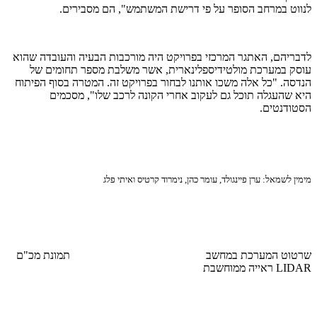
לנווט במרחב הסופר על פי דרישת המשתמש", הם מסבירים.
לדבריהם, האתגר המרכזי בפרויקט היה מורכבות הבעיה והעובדה שהוא
עוסק במערכת מולטידיספלינארית, אשר משלבת מספר תחומים של
הנדסה. "כל אלה משכו אותנו לבחור בפרויקט זה. המטרה בסוף הפיתוח
היא שהעגלה תוכל גם לעקוב אחרי הקונה לרכב שלו", מסכמים
הסטודנטים.
מימין לשמאל: ערן פיינגולד, עומר כהן, נימרוד קרטיס ואיתי פלג
שרטוט המערכת במחשב תמונת מכ"ם
LIDAR ראייה ממוחשבת