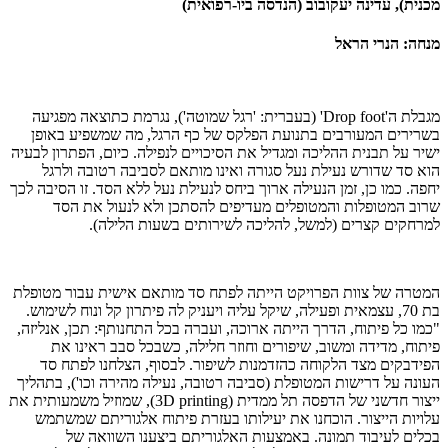
מכנית), עדינה יעקובוב (הנדסה ביו-רפואית)
מנחה: הנרי הראל
מגבלת ה'Drop foot' (בעברית: 'רגל שמוטה'), נגרמת כתוצאה מפגיעה
בשרירים המעורבים בתנועת הפלקס של כף הרגל, מה שמשפיע באופן
ישיר על תבנית ההליכה ומגדיל את הסיכויים לנפילה. כיום, הפתרון לבעיה
הוא סד שדורש נעילת נעל סגורה ואינו מותאם לסביבה רטובה ולרגל
יחפה. כמו כן, זמן הנעילה ארוך ביחס לנעילת נעל ללא הסד. זו הסיבה לכך
שרוב המטופלות והמטופלים מעדיפים להסתכן ולא לנעול את הסד
למרחקים קצרים (למשל, להליכה לשירותים בשעות הלילה).
המטרה של צוות הפרויקט הייתה לפתח סד מותאם אישית עבור מטופלת
בת 70, עצמאית ופעילה, שיקל עליה ויעניק לה פיתרון קל ונוח לשימוש.
"כמו כל פיתוח, הדרך הייתה ארוכה, ועברה בכל התחנותף: תכן, אנליזה,
פיתוח, מדידה ומשוב, שיפורים וחוזר חלילה, כשבכל סבב ראינו את
הפידבקים מצד הלקוחה כהזדמנות לשיפור. לבסוף, הצלחנו לפתח סד
העונה על דרישות המטופלת (סביבה רטובה, נעילה מהירה וכו'), בתהליך
ייצור חדשני של הדפסה תל ממדית (3D printing), שמוזיל משמעותית את
עלויות הייצור. הוכחנו את יעילותו בעזרת פיתוח אלגוריתם שמשתמש
בכלים לעיבוד תמונה. באמצעות האלגוריתם ביצענו השוואה של