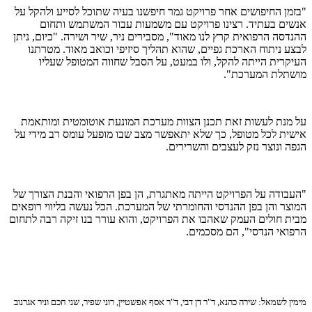
"בזמן החיפושים אחר פרויקט גמר חיפשנו בעיה שתוכל לסייע ולהקל על
אנשים בעתיד. רצינו פרויקט עם משמעות עבור המשתמש ותחום
ההנדסה הרפואית קרץ לנו מאוד", מסבירים ניר, שיר ושירה. "כיום, ניתן
לבצע ניתוח הארכת גפיים, שהוא תהליך סיזיפי וכואב מאוד. מטרתנו
העיקרית הייתה להקל, ולו במעט, על הסבל שחווה המטופל שעליו
מושתלת המערכת".
על מנת לעשות זאת תכנן הצוות מערכת המונעת אוטומטית ומותאמת
אישית לכל מטופל, כך שלא יתאפשר מצב שבו מופעל עומס רב מידי על
הגפה ונוצר נזק לעצבים והשרירים.
"העבודה על הפרויקט הייתה מאתגרת, הן בפן הרפואי והבנת הצורך של
המוצר והן בפן ההנדסי והחומרתי של המערכת. הכל נעשה בליווי רופאים
מבית חולים העמק שאהבו את הפרויקט, והוא עורר בנו זיקה רבה לתחום
הרפואי הנדסי", הם מסכמים.
מימין לשמאל: שירה כהנא, ד"ר דן דבי, ד"ר אסף אפשטיין, רוני שפיר, שני חכם וניר אגרנוב