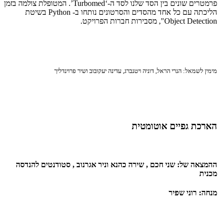
פרמטרים שונים בין הסד שלנו לסד ה-‘Turbomed’. המטופלת צולמה בזמן
הליכתה עם כל אחד מהסדים והסרטונים נותחו ב- Python בשיטת
Object Detection", מסבירות חברות הפרויקט.
מימין לשמאל: הנרי הראל, דוניה ויטנברג, עדינה יעקובוב ושיר פרוינדליך
הארכת גפיים אוטומטית
ההמצאה של: שני חכם , שירה כהנא וניר אגרנוב , סטודנטים להנדסה
מכנית
מנחה: רוני שפיר