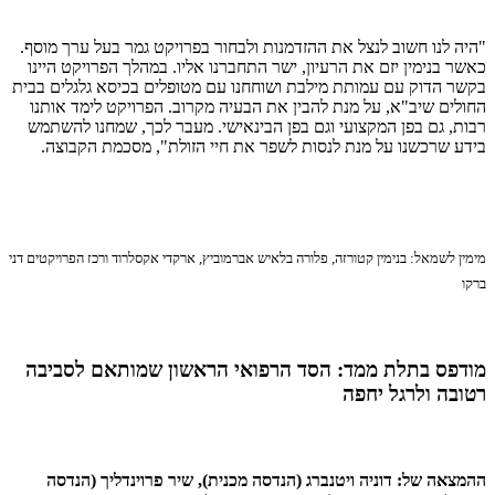
"היה לנו חשוב לנצל את ההזדמנות ולבחור בפרויקט גמר בעל ערך מוסף.
כאשר בנימין יזם את הרעיון, ישר התחברנו אליו. במהלך הפרויקט היינו
בקשר הדוק עם עמותת מילבת ושוחחנו עם מטופלים בכיסא גלגלים בבית
החולים שיב"א, על מנת להבין את הבעיה מקרוב. הפרויקט לימד אותנו
רבות, גם בפן המקצועי וגם בפן הבינאישי. מעבר לכך, שמחנו להשתמש
בידע שרכשנו על מנת לנסות לשפר את חיי הזולת", מסכמת הקבוצה.
מימין לשמאל: בנימין קטורזה, פלורה בלאיש אברמוביץ, ארקדי אקסלרוד ורכז הפרויקטים דני
ברקו
מודפס בתלת ממד: הסד הרפואי הראשון שמותאם לסביבה
רטובה ולרגל יחפה
ההמצאה של: דוניה ויטנברג (הנדסה מכנית), שיר פרוינדליך (הנדסה