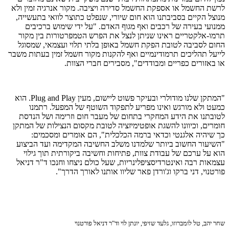
לרשת החשמל או אספקת החשמל סדירה ויציבה. מקור אנרגיה זמין ולא
מנוצל הקיים בסביבתנו הוא חום שיורי, שנפלט כתוצר לוואי בתעשייה,
ממנועי בעירה של רכבים ואף מגוף האדם. "על ידי שימוש ברכיבים
תרמו-אלקטריים ראינו שניתן לנצל את הפרש הטמפרטורות בין מקור
החום לסביבה לטובת הפקת חשמל באופן בלתי תלוי ועצמאי, שמסוגל
לייעל תהליכים תרמודינמיים ואף להקנות מקור חשמל זמין בעתות משבר
או באזורים כפריים ומבודדים", מסבירים חברי הצוות.
"המתקן שלנו מודולרי ובעיקר פשוט ליישום, מעין Plug and Play. הוא
כמעט ולא מורגש ואינו מפריע לתפקוד השוטף של המפעל. רתמנו
לטובתנו את הידע המחקרי בתחום של מעבר חום וזרימה ושל הנדסת
חומרים, וכיוונו להשגת אופטימיזציה לטובת מקסום הנצילות של המתקן
כך שיהיה אלגנטי וכדאי ברמה הכלכלית", הם אומרים ומסכמים:
"השיעור החשוב ביותר שלמדנו משלב החשיבה המקדימה ועד הביצוע
הוא על ערכם של עבודת צוות, פתיחות וחשיבה ביקורתית תוך גילוי
עצמאות רבה ואינטרדיסציפלינריות, שעל כולם ניצחו וחנכו ד"ר דניאל
פורטנוי, דני ברקו וג'ורדן פאר שליוו אותנו לאורך הדרך".
שחר יהב, טל לומברוזו, גלעד שזיפי, יונתן לוי וד"ר דניאל פורטנוי