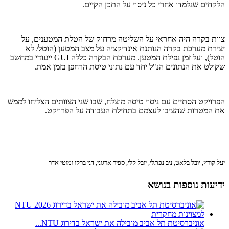
הלקחים שנלמדו אחרי כל ניסוי על התכן הקיים.
צוות בקרה היה אחראי על השליטה מרחוק של הטלת המטענים, על
יצירת מערכת בקרה הנותנת אינדיקציה על מצב המטען (הוטל/ לא
הוטל), ועל זמן נפילת המטען. מערכת הבקרה כללה GUI ייעודי במחשב
שקולט את הנתונים הנ"ל יחד עם נתוני טיסת הרחפן בזמן אמת.
הפרויקט הסתיים עם ניסוי טיסה מוצלח, שבו שני הצוותים הצליחו לממש
את המטרות שהציבו לעצמם בתחילת העבודה על הפרויקט.
יעל קורץ, יובל בלאט, ניב נפתלי, יובל קלי, ספיר ארגוני, דני ברקו ומוטי אדר
ידיעות נוספות בנושא
אוניברסיטת תל אביב מובילה את ישראל בדירוג NTU...