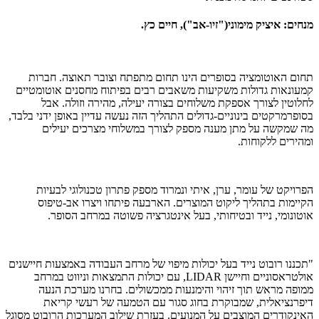
מנחים: איציק מימוני("זיו-אב"), חיים כץ.
תחום האוטומציה בסופרים הינו תחום מתפתח וצובר תאוצה. חברות
קמעונאות גדולות משקיעות משאבים רבים בפיתוח מחסנים אוטומטיים
לחלוטין לצורך אספקת משלוחים בצורה יעילה, מהירה וזולה. אבל
בסופרמרקטים בינוניים-גדולים התהליך הזה נעשה עדיין באופן ידני בלבד,
מה שמקשה על מתן מענה מספק לצורך במשלוחי מצרכים יעילים
ומהירים ללקוחות.
הפרויקט של עומר, ערן, איתי ונמרוד מספק פתרון טכנולוגי לבעיות
הקיימות בתהליך ליקוט המוצרים. הארבעה פיתחו ויצרו אב-טיפוס
אוטונומי, נייד ובטיחותי, בעל אינטגרציה פשוטה במרחב הסופר.
"תכננו רובוט נייד בעל יכולות מיפוי של מרחב העבודה באמצעות חיישנים
אולטראסוניים וחיישן LIDAR, עם יכולות התמצאות וניווט במרחב
ממופה מראש תוך זיהוי והימנעות ממכשולים. בחרנו מערכת הנעה
דיפרנציאלית, שמבוקרת בחוג סגור עם הטמעה של רעשי קריאת
האינקודרים המוצבים על המנועים. בעזרת שילוב המערכות הרובוט מסוגל