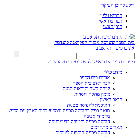
דילוג לתוכן העיקרי
תפריט עליון
תפריט ראשי
תוכן ראשי
בית הספר להנדסה מכנית
הפקולטה להנדסה
אוניברסיטת תל אביב
מערכת פניות
אזור אישי לסטודנטים.יות
להרשמה
מידע כללי
אודות בית הספר
דבר ראש בית הספר
יצירת קשר והוראות הגעה
מימון מחקר וחסויות
תואר ראשון
התוכנית להנדסה מכנית
תואר כפול בהנדסה מכנית ובמדעי כדור הארץ עם הדגש
בלימודי סביבה
הנדסה מכנית וחטיבה בביומכניקה
תארים מתקדמים
הנדסה מכנית תוכניות לימודים