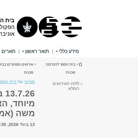
תוכן
תפריט
עליון
ראשי
בית ה
הפקול
אוניבר
מידע כללי
תואר ראשון
תארים 
|
|
הינך נמצא כאן
>
בית הספר להנדסה
>
אירועים וסמינרים בב
מכנית
מכנית
סמינר
של
בית הספר
ללוח האירועים
המלא
מיוחד, הצ
משה (אמר
13 ביולי 2026, 15:30 - 16:00