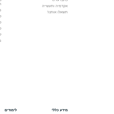
ה
אקדמיה ותעשייה
מ
תשאלו אותנו!
ס
ס
ס
ל
מ
מידע כללי
לימודים