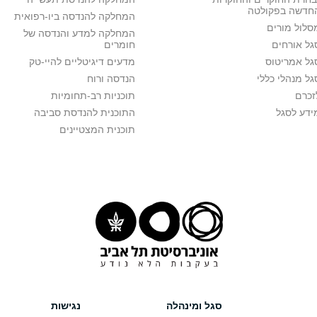
חדשה בפקולטה
המחלקה להנדסה ביו-רפואית
סלול מורים
המחלקה למדע והנדסה של
גל אורחים
חומרים
גל אמריטוס
מדעים דיגיטליים להיי-טק
גל מנהלי כללי
הנדסה ורוח
זכרם
תוכניות רב-תחומיות
ידע לסגל
התוכנית להנדסת סביבה
תוכנית המצטיינים
סגל ומינהלה
נגישות