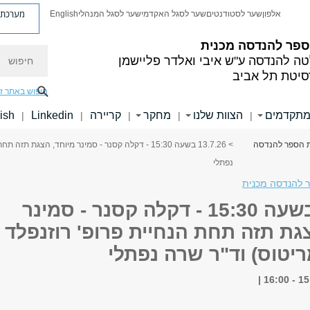
מערכת פ
אלפון
שער לסטודנטים
שער לסגל האקדמי
שער לסגל המנהלי
English
ספר להנדסה מכנית
חיפוש
טה להנדסה
ע"ש איבי ואלדר פליישמן
סיטת תל אביב
חיפוש באתר ז
מתקדמים
הצוות שלנו
מחקר
קריירה
Linkedin
ish
|
|
|
|
|
ית הספר להנדסה
> 13.7.26 בשעה 15:30 - דקלה קסנר - סמינר מיוחד, הצ
נפתלי
 להנדסה מכנית
13.7.26 בשעה 15:30 - דקלה קסנר - סמינר
גת תזה תחת הנחיית פרופ' רוזנפלד
יטוס) וד"ר שרה נפתלי