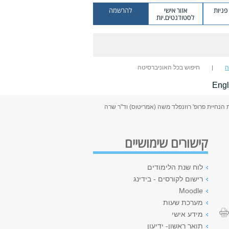
ניות
אזור אישי
להרשמה
לסטודנטים.יות
ה
חיפוש בכל האוניברסיטה
Engl
גת תזה תחת הנחיית פרופ' רוזנפלד משה (אמריטוס) וד"ר שרה
קישורים שימושיים
לוח שנת הלימודים
רישום לקורסים - בידינג
Moodle
מערכת שעות
מידע אישי
תואר ראשון- ידיעון