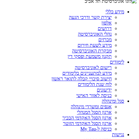
מידע כללי
יצירת קשר ודרכי הגעה
אלפון
דרושים
נהלי האוניברסיטה
מכרזים
מידע לשעת חירום
מבקרת האוניברסיטה
תקנון משמעת ופסקי דין
לימודים
רישום לאוניברסיטה
מידע למתעניינים בלימודים
חישוב סיכויי קבלה לתואר ראשון
לוח שנת הלימודים
ידיעונים
כניסה לאזור האישי
סגל ומינהלה
אגפים ומשרדי מינהלה
ארגון הסגל המנהלי
ארגון הסגל האקדמי הבכיר
ארגון הסגל האקדמי הזוטר
כניסה ל-My Tau
נגישות