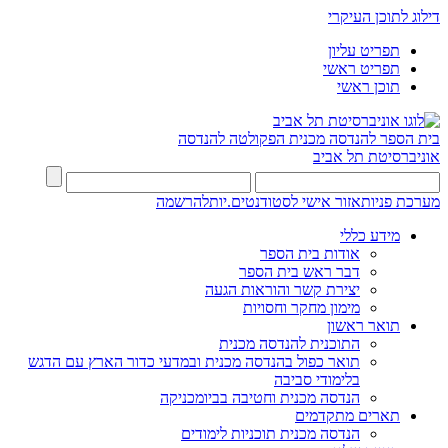
דילוג לתוכן העיקרי
תפריט עליון
תפריט ראשי
תוכן ראשי
בית הספר להנדסה מכנית
הפקולטה להנדסה
אוניברסיטת תל אביב
מערכת פניות
אזור אישי לסטודנטים.יות
להרשמה
מידע כללי
אודות בית הספר
דבר ראש בית הספר
יצירת קשר והוראות הגעה
מימון מחקר וחסויות
תואר ראשון
התוכנית להנדסה מכנית
תואר כפול בהנדסה מכנית ובמדעי כדור הארץ עם הדגש
בלימודי סביבה
הנדסה מכנית וחטיבה בביומכניקה
תארים מתקדמים
הנדסה מכנית תוכניות לימודים