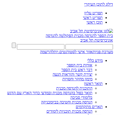
דילוג לתוכן העיקרי
תפריט עליון
תפריט ראשי
תוכן ראשי
בית הספר להנדסה מכנית
הפקולטה להנדסה
אוניברסיטת תל אביב
מערכת פניות
אזור אישי לסטודנטים.יות
להרשמה
מידע כללי
אודות בית הספר
דבר ראש בית הספר
יצירת קשר והוראות הגעה
מימון מחקר וחסויות
תואר ראשון
התוכנית להנדסה מכנית
תואר כפול בהנדסה מכנית ובמדעי כדור הארץ עם הדגש
בלימודי סביבה
הנדסה מכנית וחטיבה בביומכניקה
תארים מתקדמים
הנדסה מכנית תוכניות לימודים