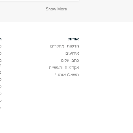
Show More
אודות
ה
חדשות ומחקרים
ס
אירועים
ס
כתבו עלינו
נ
ה
אקדמיה ותעשייה
מ
תשאלו אותנו!
ס
ס
ס
ל
מ