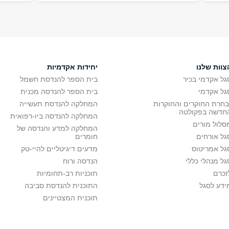
צוות שלנו
יחידות אקדמיות
גל אקדמי בכיר
בית הספר להנדסת חשמל
גל אקדמי
בית הספר להנדסה מכנית
בחרת החוקרים והחוקרות
המחלקה להנדסת תעשייה
חדשה בפקולטה
המחלקה להנדסה ביו-רפואית
סלול מורים
המחלקה למדע והנדסה של
גל אורחים
חומרים
גל אמריטוס
מדעים דיגיטליים להיי-טק
גל מנהלי כללי
הנדסה ורוח
זכרם
תוכניות רב-תחומיות
ידע לסגל
התוכנית להנדסת סביבה
תוכנית המצטיינים