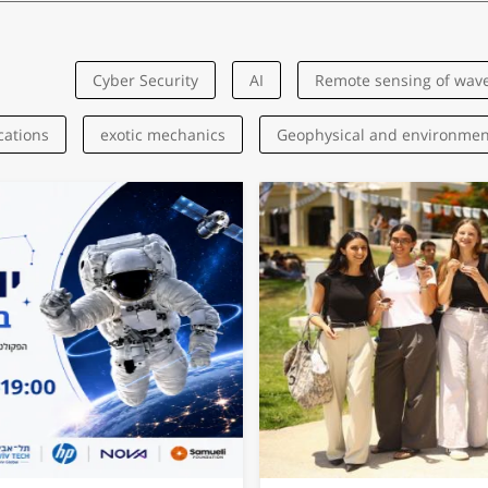
Cyber Security
AI
Remote sensing of wav
cations
exotic mechanics
Geophysical and environment
Health
CO2 storage
Deep learning
drone
Beetles
Bioelectronics
Biomedical
Biomimetics
logies
Radio Physics and Engineering
Hemodynamics 
cal models
nanomaterials
oil and natural gas
o
Electronics
Nonlinear optics
Nanoelectronics
nu
ter
Interfacial Phenomena
Mechanical Engineering