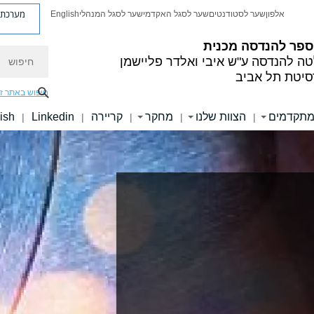
מערכת פ
אלפון
שער לסטודנטים
שער לסגל האקדמי
שער לסגל המנהלי
English
ספר להנדסה מכנית
חיפוש
טה להנדסה
ע"ש איבי ואלדר פליישמן
סיטת תל אביב
חיפוש באתר ז
מתקדמים
הצוות שלנו
מחקר
קריירה
Linkedin
ish
|
|
|
|
|