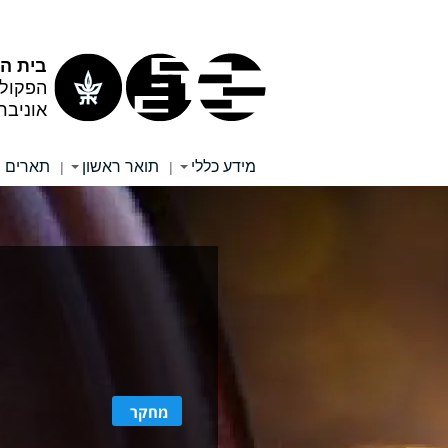
תוכן
תפריט
עליון
ראשי
בית ה
הפקול
אוניבר
מידע כללי
תואר ראשון
תארים 
|
|
מחקר