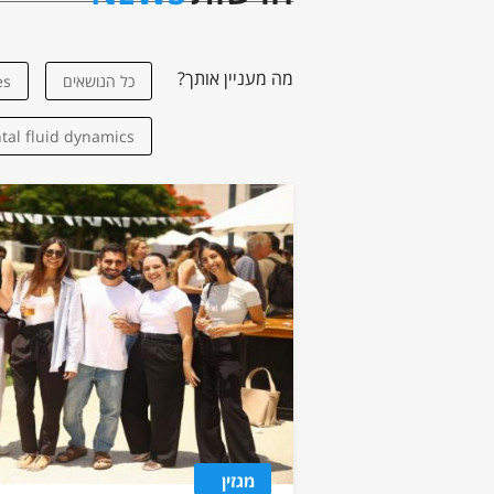
מה מעניין אותך?
כל הנושאים
es
al fluid dynamics
environment
Biomimicry
and Biomechanics
ptical nanosensors
merical modelling
Metamaterials
מגזין