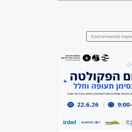
Environmental impli
chemical oxidation
groundwater
Optics
nanotechno
Numeri
Nanophotonics
Molecular 
materials for wa