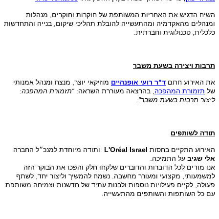
השיח הדגיש את האחריות המשותפת של חוקרות וחוקרים, מנהלות
ומנהלים מהאקדמיה ומהתעשייה להובלת תהליכי שיקום, בנייה והתחדשות
כלכלית, טכנולוגית וחברתית.
תרבות ויצירה בשעת משבר
את האירוע חתם
ד"ר רועי אופנהיים
מוזיקאי יוצר, מנצח ומנהל אמנותי
של
תזמורת המהפכה
, בהרצאה מעוררת השראה:
“תזמורת המהפכה:
ליצור תרבות בשעת משבר".
תודה לשותפים
האירוע התקיים בחסות
L'Oréal Israel
ותודה מיוחדת למנכ״ל החברה
אלי שגיב
על התמיכה.
אנו מודים לכל הדוברות והדוברים שלקחו חלק והפכו את הבוקר הזה
למשמעותי, מקצועי ומעורר מחשבה. נשמח להמשיך וליצור יחד, לשתף
פעולה, לקיים פעילויות נוספות ולבנות עתיד של חדשנות וצמיחה משותפת
עם כל השותפות והשותפים מהתעשייה.