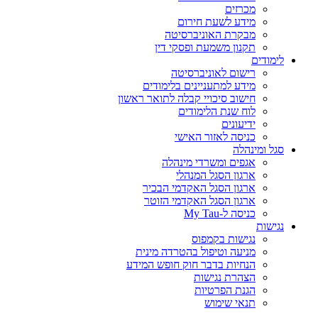
מכרזים
מידע לשעת חירום
מבקרת האוניברסיטה
תקנון משמעת ופסקי דין
לימודים
רישום לאוניברסיטה
מידע למתעניינים בלימודים
חישוב סיכויי קבלה לתואר ראשון
לוח שנת הלימודים
ידיעונים
כניסה לאזור האישי
סגל ומינהלה
אגפים ומשרדי מינהלה
ארגון הסגל המנהלי
ארגון הסגל האקדמי הבכיר
ארגון הסגל האקדמי הזוטר
כניסה ל-My Tau
נגישות
נגישות בקמפוס
מניעה וטיפול בהטרדה מינית
הנחיות בדבר חוק חופש המידע
הצהרת נגישות
הגנת הפרטיות
תנאי שימוש