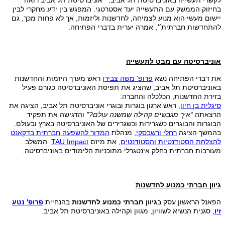
בחיזוק הממשק עם התעשייה יעד אסטרטגי. המפגש בין ידע מחקרי לבין
יישום מעשי הוא מנוע לצמיחה, לחדשנות וליזמות, אך לא פחות מכך, גם
להתחדשות חברתית״, אמרה יערית בדברי הפתיחה.
אוניברסיטה עם מבט לתעשייה
את דברי הפתיחה נשא
פרופ' משה צבירן
ראש מערך היזמות והחדשנות
באוניברסיטת תל אביב, שהציג את תפיסת האוניברסיטה כגורם פעיל
בזירת החדשנות, הכלכלה והחברה.
סיגלית בן חיון
, ראש ארגון בוגרות ובוגרי אוניברסיטת תל אביב, הציגה את
הרצאתה
“
איך מגבשים קהילה שמשנה עולם?"
והדגישה את תפקיד
הבוגרות והבוגרים כשגרירות וכשגרירים של האוניברסיטה בארץ ובעולם.
בהמשך הציגה
רחלי ורשבסקי
, מנהלת
המדור להשפעה חברתית בדקאנט
להצלחת הסטודנטיות והסטודנטים
, את מיזם
TAU Impact
המשלב
מעורבות חברתית כחלק אינטגרלי מתוכניות הלימודים באוניברסיטה.
גיוון חברתי כמנוע לחדשנות
הפאנל הראשון עסק ב
גיוון חברתי כמנוע לחדשנות
בהנחיית
פרופ' נטע
זיו
, סגנית הנשיא לשוויון, מגוון וקהילה באוניברסיטת תל אביב.