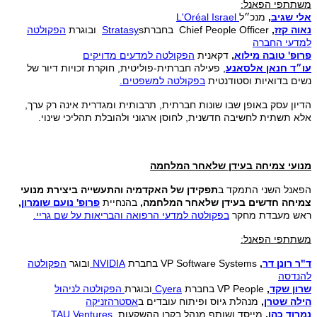
משתתפי הפאנל:
אלי שגיב
,
מנכ״ל
L'Oréal Israel
נאוה קזז
,
Chief People Officer בחברת
s ובוגרת
Stratasy
הפקולטה
למדעי החברה
פרופ' טובה מילוא
,
דקאנית
הפקולטה למדעים מדויקים
עו״ד חנאן אלסאנע
, פעילה חברתית-פוליטית, חוקרת זכויות דיור של
נשים בדואיות וסטודנטית
בפקולטה למשפטים.
הדיון עסק באופן שבו שונות חברתית, תרבותית ומגדרית אינה רק ערך,
אלא תשתית לחשיבה חדשנית, לחוסן ארגוני ולהובלת תהליכי שינוי.
מנועי צמיחה בעידן שלאחר המלחמה
הפאנל השני התמקד ב
תפקידן של האקדמיה והתעשייה ביצירת מנועי
צמיחה חדשים בעידן שלאחר המלחמה,
בהנחיית
פרופ' נועם שומרון
,
ראש מעבדת מחקר
בפקולטה למדעי הרפואה והבריאות על שם גריי.
משתתפי הפאנל:
ד"ר רונן דר
,
VP Software Systems בחברת
NVIDIA
ובוגר
הפקולטה
להנדסה
שרון שקד
,
VP People בחברת
Cyera
ובוגרת
הפקולטה לניהול
הילה שטרן
,
מנהלת גיוס ופיתוח עובדים ב
אסטרהזניקה
נמרוד כהן
,
מייסד ושותף מנהל בקרן ההשקעות
TAU Ventures