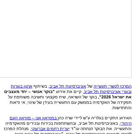
המרכז לקשרי תעשייה
של
אוניברסיטת תל אביב
, בשיתוף
ארגון בוגרות
ובוגרי אוניברסיטת תל אביב
, קיים את אירוע
"בוקר אנושי – יחד מעצבים
את ישראל 2026",
בוקר של השראה, שיח מקצועי וחשיבה משותפת על
תפקידה של האקדמיה בממשק עם התעשייה בעידן של שינוי, אי ודאות
והתחדשות.
האירוע התקיים בגלריה ע"ש ליידי שרה כהן
במוזיאון אנו – מוזיאון העם
היהודי
, באוניברסיטת תל אביב, ובהשתתפות בכירות ובכירים מהאקדמיה
והתעשייה. את הבוקר הנחתה עו״ד
יערית רחמים אברוצקי
, מנהלת המרכז
לקשרי תעשייה באוניברסיטת תל אביב. ״אוניברסיטת תל אביב רואה