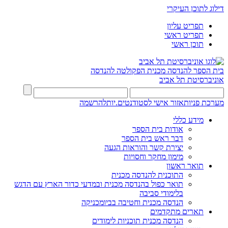
דילוג לתוכן העיקרי
תפריט עליון
תפריט ראשי
תוכן ראשי
בית הספר להנדסה מכנית
הפקולטה להנדסה
אוניברסיטת תל אביב
מערכת פניות
אזור אישי לסטודנטים.יות
להרשמה
מידע כללי
אודות בית הספר
דבר ראש בית הספר
יצירת קשר והוראות הגעה
מימון מחקר וחסויות
תואר ראשון
התוכנית להנדסה מכנית
תואר כפול בהנדסה מכנית ובמדעי כדור הארץ עם הדגש
בלימודי סביבה
הנדסה מכנית וחטיבה בביומכניקה
תארים מתקדמים
הנדסה מכנית תוכניות לימודים