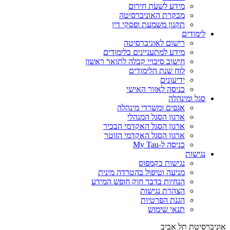
מידע לשעת חירום
מבקרת האוניברסיטה
תקנון משמעת ופסקי דין
לימודים
רישום לאוניברסיטה
מידע למתעניינים בלימודים
חישוב סיכויי קבלה לתואר ראשון
לוח שנת הלימודים
ידיעונים
כניסה לאזור האישי
סגל ומינהלה
אגפים ומשרדי מינהלה
ארגון הסגל המנהלי
ארגון הסגל האקדמי הבכיר
ארגון הסגל האקדמי הזוטר
כניסה ל-My Tau
נגישות
נגישות בקמפוס
מניעה וטיפול בהטרדה מינית
הנחיות בדבר חוק חופש המידע
הצהרת נגישות
הגנת הפרטיות
תנאי שימוש
אוניברסיטת תל אביב