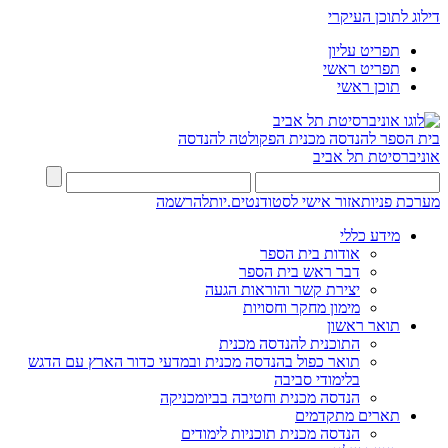
דילוג לתוכן העיקרי
תפריט עליון
תפריט ראשי
תוכן ראשי
בית הספר להנדסה מכנית
הפקולטה להנדסה
אוניברסיטת תל אביב
מערכת פניות
אזור אישי לסטודנטים.יות
להרשמה
מידע כללי
אודות בית הספר
דבר ראש בית הספר
יצירת קשר והוראות הגעה
מימון מחקר וחסויות
תואר ראשון
התוכנית להנדסה מכנית
תואר כפול בהנדסה מכנית ובמדעי כדור הארץ עם הדגש
בלימודי סביבה
הנדסה מכנית וחטיבה בביומכניקה
תארים מתקדמים
הנדסה מכנית תוכניות לימודים