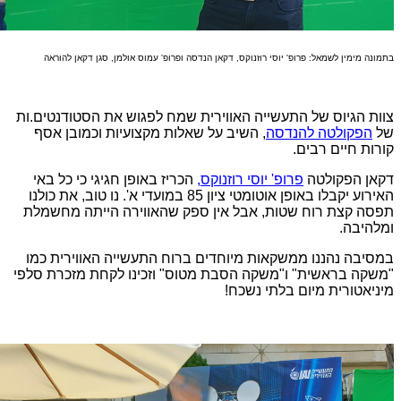
בתמונה מימין לשמאל: פרופ' יוסי רוזנוקס, דקאן הנדסה ופרופ' עמוס אולמן, סגן דקאן להוראה
צוות הגיוס של התעשייה האווירית שמח לפגוש את הסטודנטים.ות
של
הפקולטה להנדסה
, השיב על שאלות מקצועיות וכמובן אסף
קורות חיים רבים.
דקאן הפקולטה
פרופ' יוסי רוזנוקס,
הכריז באופן חגיגי כי כל באי
האירוע יקבלו באופן אוטומטי ציון 85 במועדי א'. נו טוב, את כולנו
תפסה קצת רוח שטות, אבל אין ספק שהאווירה הייתה מחשמלת
ומלהיבה.
במסיבה נהננו ממשקאות מיוחדים ברוח התעשייה האווירית כמו
"משקה בראשית" ו"משקה הסבת מטוס" וזכינו לקחת מזכרת סלפי
מיניאטורית מיום בלתי נשכח!