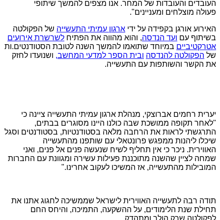
העובדים והעובדות של המחר. אנו מצפים להמשך שיתופי
פעולה מוצלחים ומעניינים".
האירוע אורגן בקפידה על ידי
ארגון עמיתי התעשייה
של הפקולטה
בשיתוף עם
ועד הנדסה
, והוא מהווה את הפתיח
לשרשרת אירועים
אטרקטיביים
במיוחד שתואמו להמשך השנה לטובת הסטודנטים.ות
של
הפקולטה להנדסה
ובית הספר למדעי המחשב,
ושנועדו לחזק
את הקשר והשותפות עם התעשייה.
יערית רחמים אברוצקי, מנהלת ארגון עמיתי התעשייה ציינה כי
"לאחר תקופה ממושכת שבה כולנו היינו מסוגרים בבתים,
התרגשתי לראות את הרחבה מלאה בסטודנטיות, בסטודנטים וסגל
שיכלו ליהנות ממפגש פרונטאלי עם שותפנו מהתעשייה
האווירית.
ניכר כי אין תחליף לשיח שנעשה פנים אל פנים, ואני
שמחה לציין שהשנה מתוכננת פעילות עשירה ומגוונת עם החברות
המובילות מהתעשייה, אז המשיכו לעקוב אחרינו."
תודה רבה לתעשייה האווירית לישראל שממשיכה לחגוג אתנו את
תחילת שנת הלימודים, על ההשקעה, התמיכה, והיחס החם
לפקולטה שרק הולך ומתהדק.