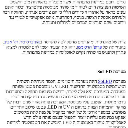
נקיים, רובם במדינות מתפתחות אשר מוגבלות בתשתיות מים וחשמל.
השיטות הנפוצות היום לטיהור מי שתיה מבוססות פילטרציה וכלור ואינם
עונים כראוי על אתגרי האיזורים הללו כי הם צורכים אנרגיה, תחזוקה רבה
ולעיתים אספקה רציפה. בנוסף, הפתרונות אינם אפקטיביים לגמרי נגד
וירוסים שהם הגורמים המרכזיים למחלות ותמותה.
צוות של מהנדסות ומהנדסים מהפקולטה להנדסה ב
אוניברסיטת תל אביב
,
בהנחייתה של
פרופ' הדס ממן
, זיהו את הבעיה ושמו להם למטרה למצוא
פתרון ולהנגיש מי שתיה נקיים לאוכלוסיות במדינות מתפתחות.
מערכת
SoLED
מערכת
SoLED
הינה מערכת חיטוי מים, חכמה מנותקת תשתית
המשתמשת בטכנולגייה החדשנית
UV-LED
מבוססת פטנט שפותח
במעבדה. המערכת היא זולה לייצור, דורשת מינימום תחזוקה והתערבות
אדם ומציעה סטנדרט חיטוי הכי גבוה בתעשייה נגד חיידקים ווירוסים
גורמי מחלות. הפטנט עליו מבוססת המערכת פותח אחר שנים רבות של
מחקר והתמחות הצוות בתחום ה
UV
וה
LED
. פטנט שילוב התדרים
משתמש במספר אורכי גל של האור במקביל על מנת לתת מקסימום
אפקט במינימום עלויות ייצור ותפעול ובעצם פותח עולם חדש
לאפליקציות טיהור באמצעות ה
LED
ומנגישה את הטכנולוגיה למדינות
מתפתחות.