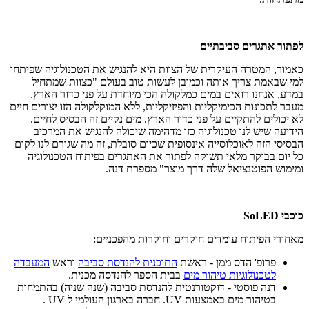
לפתור אתגרים
סביבתיים
כאמור, המטרה העיקרית של הצוות היא להנגיש את הטכנולוגיה שפיתחו
למי שבאמת צריך אותה וכמובן לעשות טוב בעולם "כצוות שמתחיל
במדע, אנחנו רואים במים כמלקולה הכי מיוחדת על פני כדור הארץ.
מעבר לתכונות הכימיקליות והפיזיקליות, ללא המוקלקולה הזו יצורים חיים
לא יכולים להתקיים על פני כדור הארץ. מים נקיים זה הבסיס לחיים.
הידיעה שיש לנו טכנולוגיה כזו מדהימה שיכולה להנגיש את המרכיב
הבסיסי הזה לאוכלוסייה אינסופית שכיום סובלת, זה מה שגורם לנו לקום
כל יום בבוקר מלאי תשוקה לפתור את האתגרים בפיתוח הטכנולוגיה
ומימוש הפוטנציאל שלה דרך מוצר" מספרת דנה.
כוכבי
SoLED
מאחורי הפיתוח עומדים חוקרים וחוקרות מהפכניים:
פרופ' הדס ממן - ראשת
התוכנית להנדסת סביבה
וראש
המעבדה
לטכנולוגיות טיהור מים
בבית הספר להנדסה מכנית.
דנה פוסטי - דוקטורנטית להנדסת סביבה (שנה שניה) בהתמחות
בטיהור מים באמצעות
UV
. חברה בארגון העולמי ל
UV
.