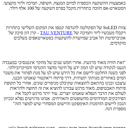
באמצעות ההשקעה הכספית למיזם המנצח, חשיפה, תמיכה וליווי מקצועי
.
הסטארט-אפ הזוכה בתחרות מקבל כפרס השקעה של 100 אלף דולר.
צוות
SoLED
של הפקולטה להנדסה קטפו את המקום השלישי בתחרות
ויקבלו מעכשיו ליווי ותמיכה של
TAU VENTURE
- קרן הון סיכון של
אוניברסיטת תל אביב שמיועדת להשקעות בסטארטאפים בשלבים
מוקדמים.
"זאת חוויה מאוד מרגשת. אחרי חמש שנים של מחקר אינטנסיבי במעבדה
הגענו לנקודה שיש לנו המון ידע על חיטוי מהצד ההנדסי והמיקרוביולוגי.
לפני כשנה החלטנו ליישם את כל הידע שיש לנו על מנת לפתור את משבר
המים באיזורים מנותקי תשתית, דרך פיתוח ריאקטור שאנחנו תכננו,
עיצבנו ובנינו בהתאם לתוצאות שקיבלנו מניסויים שונים. אחרי כל תקופת
פיתוח האבטיפוס, מאוד מרגש עבורנו להוציא את זה החוצה ולהראות
לעולם את הדבר הנפלא שאנחנו יוצרים. עוד יותר מרגש לקבל את
הפידבקים המדהימים מהשופטים והאורחים. אנחנו מרגישים נפלא ובכיוון
הנכון ליישום הזדמנות האימפקט והיישום המסחרי שיש למוצר הזה"
מספרת דנה.