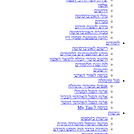
אלפון
דרושים
נהלי האוניברסיטה
מכרזים
מידע לשעת חירום
מבקרת האוניברסיטה
תקנון משמעת ופסקי דין
לימודים
רישום לאוניברסיטה
מידע למתעניינים בלימודים
חישוב סיכויי קבלה לתואר ראשון
לוח שנת הלימודים
ידיעונים
כניסה לאזור האישי
סגל ומינהלה
אגפים ומשרדי מינהלה
ארגון הסגל המנהלי
ארגון הסגל האקדמי הבכיר
ארגון הסגל האקדמי הזוטר
כניסה ל-My Tau
נגישות
נגישות בקמפוס
מניעה וטיפול בהטרדה מינית
הנחיות בדבר חוק חופש המידע