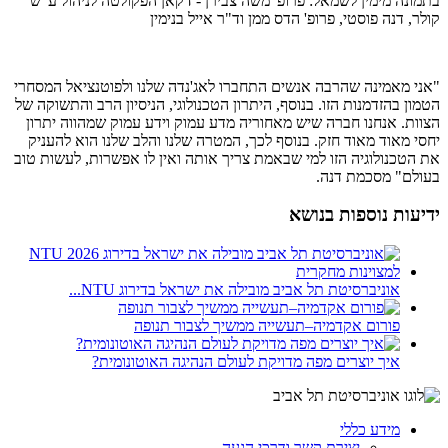
בתמונה מימין לשמאל: פרופ' משה צבירן - דקאן הפקולטה לניהול ע"ש
קולר, דנה פוסטי, פרופ' הדס ממן וד"ר אייל בנימין
"אני מאמינה שהרבה אנשים התחברו לאג'נדה שלנו ולפוטנציאל המסחרי
הטמון בהזדמנות הזו. בנוסף, היתרון הטכנולוגי, הניסיון הרב והתשוקה של
הצוות. אנחנו חברה שיש מאחוריה מדע עמוק וידע עמוק שמהווה יתרון
יחסי מאוד מאוד חזק. בנוסף לכך, המטרה שלנו והלב שלנו הוא להעניק
את הטכנולוגיה הזו למי שבאמת צריך אותה ואין לו אפשרות, לעשות טוב
בעולם" מסכמת דנה.
ידיעות נוספות בנושא
אוניברסיטת תל אביב מובילה את ישראל בדירוג NTU...
פורום אקדמיה–תעשייה ממשיך לצבור תנופה
איך יוצרים מפה מדויקת לעולם הנהיגה האוטונומית?
מידע כללי
יצירת קשר ודרכי הגעה