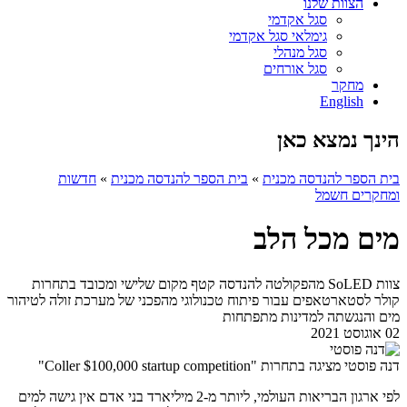
הצוות שלנו
סגל אקדמי
גימלאי סגל אקדמי
סגל מנהלי
סגל אורחים
מחקר
English
הינך נמצא כאן
בית הספר להנדסה מכנית
»
בית הספר להנדסה מכנית
»
חדשות
ומחקרים חשמל
מים מכל הלב
צוות SoLED מהפקולטה להנדסה קטף מקום שלישי ומכובד בתחרות
קולר לסטארטאפים עבור פיתוח טכנולוגי מהפכני של מערכת זולה לטיהור
מים והנגשתה למדינות מתפתחות
02 אוגוסט 2021
דנה פוסטי מציגה בתחרות "Coller $100,000 startup competition"
לפי ארגון הבריאות העולמי, ליותר מ-2 מיליארד בני אדם אין גישה למים