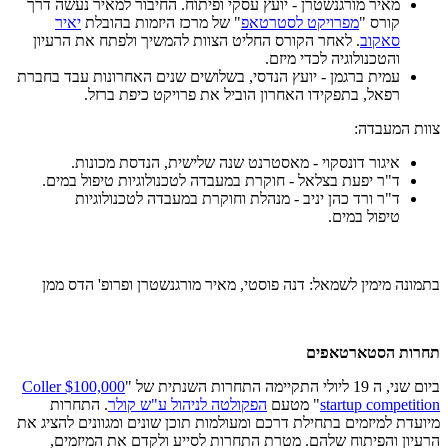
מאיר מורגנשטרן - יועץ עסקי ופיתוח. החיבור למאיר נעשה דרך
קורס "
מפרויקט לסטרטאפ
" של מרכז היזמות בהובלת
יאיר
סאקוב
. לאחר הקורס החליט הצוות להמשיך ולפתח את הרעיון
והטכנולוגיה לכדי מיזם.
עמית ברגמן - יועץ הנדסי, בשלושים שנים האחרונות עבד בחברת
רפאל, בתפקידו האחרון הוביל את פרויקט כיפת ברזל.
צוות המעבדה:
איגור דונסקוי - מאסטרנט שנה שלישית, הנדסת מכונות.
ד"ר יפעת בצלאל - חוקרת במעבדה לטכנולוגיות טיפול במים.
ד"ר ורד כהן יניב - מנהלת וחוקרת במעבדה לטכנולוגיות
טיפול במים.
בתמונה מימין לשמאל: דנה פוסטי, מאיר מורגנשטרן ופרופ' הדס ממן
תחרות הסטארטאפים
ביום שני, ה 19 ליולי התקיימה התחרות השנתית של "
Coller $100,000
startup competition
" מטעם
הפקולטה לניהול ע"ש קולר
. התחרות
מיועדת למיזמים בתחילת דרכם ומעולמות תוכן שונים ומגוונים להציג את
הרעיון והפיתוח שלהם. מטרת התחרות לסייע ולקדם את המיזמים,