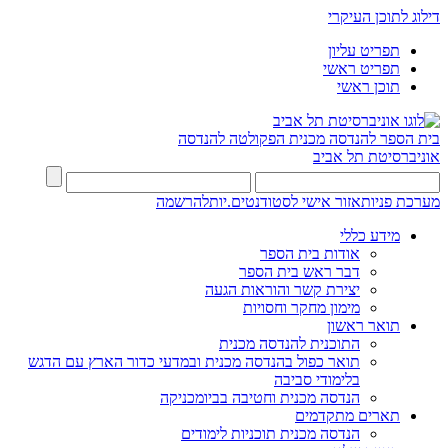
דילוג לתוכן העיקרי
תפריט עליון
תפריט ראשי
תוכן ראשי
בית הספר להנדסה מכנית
הפקולטה להנדסה
אוניברסיטת תל אביב
מערכת פניות
אזור אישי לסטודנטים.יות
להרשמה
מידע כללי
אודות בית הספר
דבר ראש בית הספר
יצירת קשר והוראות הגעה
מימון מחקר וחסויות
תואר ראשון
התוכנית להנדסה מכנית
תואר כפול בהנדסה מכנית ובמדעי כדור הארץ עם הדגש
בלימודי סביבה
הנדסה מכנית וחטיבה בביומכניקה
תארים מתקדמים
הנדסה מכנית תוכניות לימודים