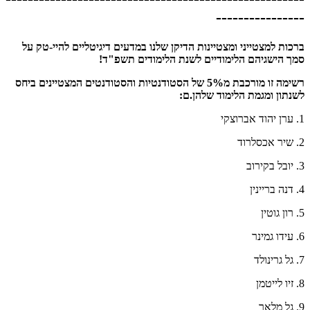
----------------
ברכות למצטייני ומצטיינות הדיקן שלנו במדעים דיגיטליים להיי-טק על
סמך הישגיהם הלימודיים לשנת הלימודים תשפ"ד!
רשימה זו מורכבת מ5% של הסטודנטיות והסטודנטים המצטיינים ביחס
לשנתון ומגמת הלימוד שלהן.ם:
1. ערן יהוד אברוצקי
2. שיר אכסלרוד
3. יובל בקירוב
4. דנה בריינין
5. רון גוטין
6. עידו גמינר
7. גל גרינולד
8. זיו לייטמן
9. גל מלאך