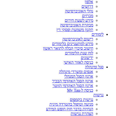
אלפון
דרושים
נהלי האוניברסיטה
מכרזים
מידע לשעת חירום
מבקרת האוניברסיטה
תקנון משמעת ופסקי דין
לימודים
רישום לאוניברסיטה
מידע למתעניינים בלימודים
חישוב סיכויי קבלה לתואר ראשון
לוח שנת הלימודים
ידיעונים
כניסה לאזור האישי
סגל ומינהלה
אגפים ומשרדי מינהלה
ארגון הסגל המנהלי
ארגון הסגל האקדמי הבכיר
ארגון הסגל האקדמי הזוטר
כניסה ל-My Tau
נגישות
נגישות בקמפוס
מניעה וטיפול בהטרדה מינית
הנחיות בדבר חוק חופש המידע
הצהרת נגישות