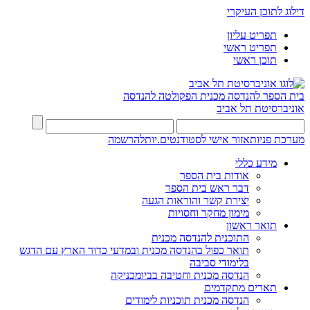
דילוג לתוכן העיקרי
תפריט עליון
תפריט ראשי
תוכן ראשי
בית הספר להנדסה מכנית
הפקולטה להנדסה
אוניברסיטת תל אביב
מערכת פניות
אזור אישי לסטודנטים.יות
להרשמה
מידע כללי
אודות בית הספר
דבר ראש בית הספר
יצירת קשר והוראות הגעה
מימון מחקר וחסויות
תואר ראשון
התוכנית להנדסה מכנית
תואר כפול בהנדסה מכנית ובמדעי כדור הארץ עם הדגש
בלימודי סביבה
הנדסה מכנית וחטיבה בביומכניקה
תארים מתקדמים
הנדסה מכנית תוכניות לימודים