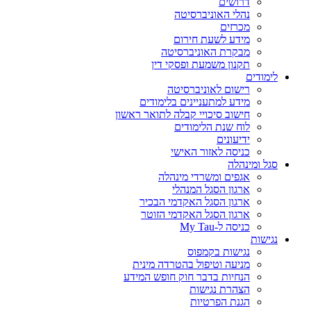
דרושים
נהלי האוניברסיטה
מכרזים
מידע לשעת חירום
מבקרת האוניברסיטה
תקנון משמעת ופסקי דין
לימודים
רישום לאוניברסיטה
מידע למתעניינים בלימודים
חישוב סיכויי קבלה לתואר ראשון
לוח שנת הלימודים
ידיעונים
כניסה לאזור האישי
סגל ומינהלה
אגפים ומשרדי מינהלה
ארגון הסגל המנהלי
ארגון הסגל האקדמי הבכיר
ארגון הסגל האקדמי הזוטר
כניסה ל-My Tau
נגישות
נגישות בקמפוס
מניעה וטיפול בהטרדה מינית
הנחיות בדבר חוק חופש המידע
הצהרת נגישות
הגנת הפרטיות