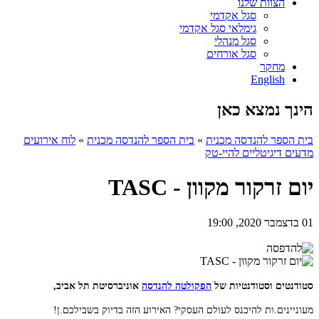
הצוות שלנו
סגל אקדמי
גימלאי סגל אקדמי
סגל מנהלי
סגל אורחים
מחקר
English
הינך נמצא כאן
בית הספר להנדסה מכנית
»
בית הספר להנדסה מכנית
»
לוח אירועים
מדעים דיגיטליים להיי-טק
יום זרקור מקוון - TASC
01 בדצמבר 2020, 19:00
סטודנטים וסטודנטיות של
הפקולטה להנדסה
אוניברסיטת תל אביב,
מעוניינים.ות להיכנס לעולם העסקי? האירוע הזה בדיוק בשבילכם.ן!