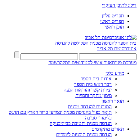
דילוג לתוכן העיקרי
תפריט עליון
תפריט ראשי
תוכן ראשי
בית הספר להנדסה מכנית
הפקולטה להנדסה
אוניברסיטת תל אביב
מערכת פניות
אזור אישי לסטודנטים.יות
להרשמה
מידע כללי
אודות בית הספר
דבר ראש בית הספר
יצירת קשר והוראות הגעה
מימון מחקר וחסויות
תואר ראשון
התוכנית להנדסה מכנית
תואר כפול בהנדסה מכנית ובמדעי כדור הארץ עם הדגש
בלימודי סביבה
הנדסה מכנית וחטיבה בביומכניקה
תארים מתקדמים
הנדסה מכנית תוכניות לימודים