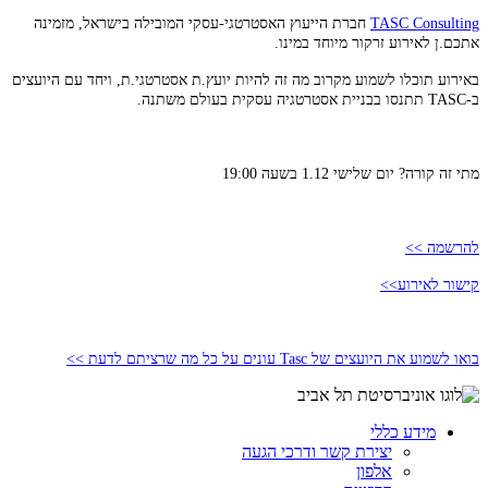
TASC Consulting
חברת הייעוץ האסטרטגי-עסקי המובילה בישראל, מזמינה
אתכם.ן לאירוע זרקור מיוחד במינו.
באירוע תוכלו לשמוע מקרוב מה זה להיות יועץ.ת אסטרטגי.ת, ויחד עם היועצים
ב-TASC תתנסו בבניית אסטרטגיה עסקית בעולם משתנה.
מתי זה קורה? יום שלישי 1.12 בשעה 19:00
להרשמה >>
קישור לאירוע>>
בואו לשמוע את היועצים של Tasc עונים על כל מה שרציתם לדעת >>
מידע כללי
יצירת קשר ודרכי הגעה
אלפון