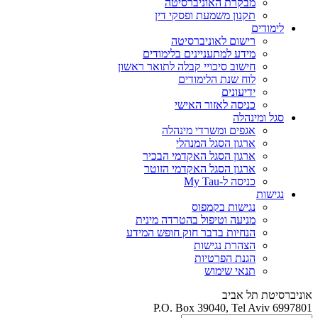
מבקרת האוניברסיטה
תקנון משמעת ופסקי דין
לימודים
רישום לאוניברסיטה
מידע למתעניינים בלימודים
חישוב סיכויי קבלה לתואר ראשון
לוח שנת הלימודים
ידיעונים
כניסה לאזור האישי
סגל ומינהלה
אגפים ומשרדי מינהלה
ארגון הסגל המנהלי
ארגון הסגל האקדמי הבכיר
ארגון הסגל האקדמי הזוטר
כניסה ל-My Tau
נגישות
נגישות בקמפוס
מניעה וטיפול בהטרדה מינית
הנחיות בדבר חוק חופש המידע
הצהרת נגישות
הגנת הפרטיות
תנאי שימוש
אוניברסיטת תל אביב
P.O. Box 39040, Tel Aviv 6997801