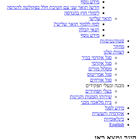
מידע נוסף
חדש! תואר שני עם חטיבת חלל בפקולטה להנדסה
לימודי חוץ בהנדסה
תואר שלישי
למה ללמוד תואר שלישי?
תנאי קבלה
מידע נוסף
סטודנטים/ות
מחקר
הצוות שלנו
סגל אקדמי בכיר
סגל אקדמי
מסלול מורים
סגל אמריטוס
סגל אורחים
מבנה ובעלי תפקידים
בעלי תפקידים
שירותי הזמנות וקניינות
בית מלאכה מכני
מידע לסגל
אקדמיה ותעשייה
בינלאומיות
English
הינך נמצא כאן