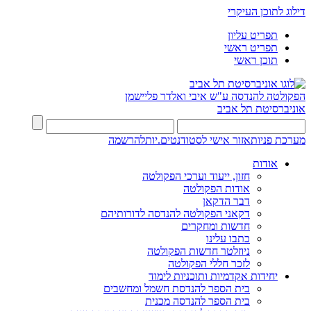
דילוג לתוכן העיקרי
תפריט עליון
תפריט ראשי
תוכן ראשי
הפקולטה להנדסה
ע"ש איבי ואלדר פליישמן
אוניברסיטת תל אביב
מערכת פניות
אזור אישי לסטודנטים.יות
להרשמה
אודות
חזון, ייעוד וערכי הפקולטה
אודות הפקולטה
דבר הדקאן
דקאני הפקולטה להנדסה לדורותיהם
חדשות ומחקרים
כתבו עלינו
ניוזלטר חדשות הפקולטה
לזכר חללי הפקולטה
יחידות אקדמיות ותוכניות לימוד
בית הספר להנדסת חשמל ומחשבים
בית הספר להנדסה מכנית