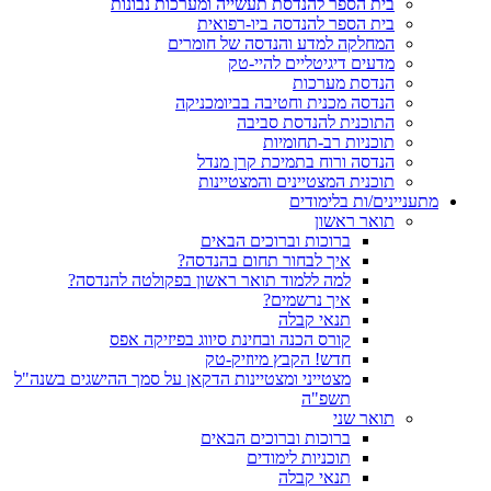
בית הספר להנדסת תעשייה ומערכות נבונות
בית הספר להנדסה ביו-רפואית
המחלקה למדע והנדסה של חומרים
מדעים דיגיטליים להיי-טק
הנדסת מערכות
הנדסה מכנית וחטיבה בביומכניקה
התוכנית להנדסת סביבה
תוכניות רב-תחומיות
הנדסה ורוח בתמיכת קרן מנדל
תוכנית המצטיינים והמצטיינות
מתעניינים/ות בלימודים
תואר ראשון
ברוכות וברוכים הבאים
איך לבחור תחום בהנדסה?
למה ללמוד תואר ראשון בפקולטה להנדסה?
איך נרשמים?
תנאי קבלה
קורס הכנה ובחינת סיווג בפיזיקה אפס
חדש! הקבץ מיוזיק-טק
מצטייני ומצטיינות הדקאן על סמך ההישגים בשנה"ל
תשפ"ה
תואר שני
ברוכות וברוכים הבאים
תוכניות לימודים
תנאי קבלה