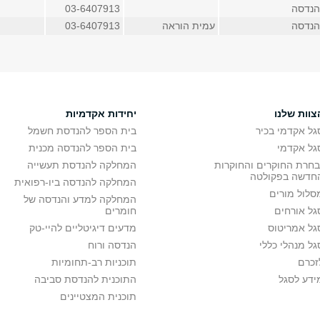
הנדסה
03-6407913
הנדסה
עמית הוראה
03-6407913
צוות שלנו
יחידות אקדמיות
גל אקדמי בכיר
בית הספר להנדסת חשמל
גל אקדמי
בית הספר להנדסה מכנית
בחרת החוקרים והחוקרות
המחלקה להנדסת תעשייה
חדשה בפקולטה
המחלקה להנדסה ביו-רפואית
סלול מורים
המחלקה למדע והנדסה של
גל אורחים
חומרים
גל אמריטוס
מדעים דיגיטליים להיי-טק
גל מנהלי כללי
הנדסה ורוח
זכרם
תוכניות רב-תחומיות
ידע לסגל
התוכנית להנדסת סביבה
תוכנית המצטיינים