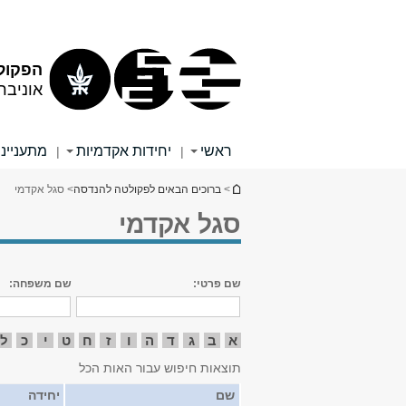
תוכן
תפריט
עליון
ראשי
הפקול
אוניבר
ראשי
יחידות אקדמיות
מתענייני
|
|
הינך נמצא כאן
>
ברוכים הבאים לפקולטה להנדסה
> סגל אקדמי
סגל אקדמי
שם פרטי:
שם משפחה:
א
ב
ג
ד
ה
ו
ז
ח
ט
י
כ
ל
תוצאות חיפוש עבור האות הכל
שם
יחידה