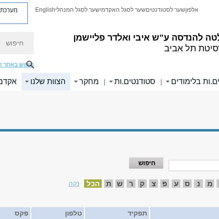
מערכת פ
אלפון
שער לסטודנטים
שער לסגל האקדמי
שער לסגל המנהלי
English
חיפוש
טה להנדסה
ע"ש איבי ואלדר פליישמן
סיטת תל אביב
חיפוש באתר ז
ם.ות בלימודים
סטודנטים.ות
מחקר
הצוות שלנו
אקדמי
|
|
מ
נ
ס
ע
פ
צ
ק
ר
ש
ת
הכל
נקה
תפקיד
טלפון
פקס