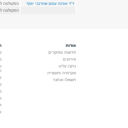
ד"ר אורנה עמם שהרבני יוסף
הפקולטה ל
הפקולטה ל
אודות
ה
חדשות ומחקרים
ס
אירועים
ס
כתבו עלינו
נ
ה
אקדמיה ותעשייה
מ
תשאלו אותנו!
ס
ס
ס
ל
מ